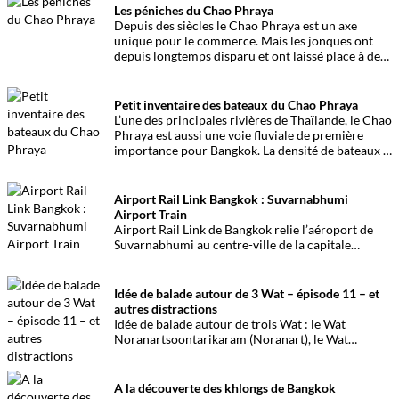
Les péniches du Chao Phraya
Depuis des siècles le Chao Phraya est un axe
unique pour le commerce. Mais les jonques ont
depuis longtemps disparu et ont laissé place à des
convois de barges d’une longueur exceptionnelle.
Petit inventaire des bateaux du Chao Phraya
L’une des principales rivières de Thaïlande, le Chao
Phraya est aussi une voie fluviale de première
importance pour Bangkok. La densité de bateaux y
naviguant quotidiennement est l’une des plus
élevées au monde.
Airport Rail Link Bangkok : Suvarnabhumi
Airport Train
Airport Rail Link de Bangkok relie l’aéroport de
Suvarnabhumi au centre-ville de la capitale
thaïlandaise. Pratique et rapide, pour une arrivée
plus facile. Les infos à connaître.
Idée de balade autour de 3 Wat – épisode 11 – et
autres distractions
Idée de balade autour de trois Wat : le Wat
Noranartsoontarikaram (Noranart), le Wat
Makutkasatriyaran (Mongkrut et enfin le Wat
Sommanatwiharn (Sommanat), très proches
géographiquement les uns des autres, mais qui
A la découverte des khlongs de Bangkok