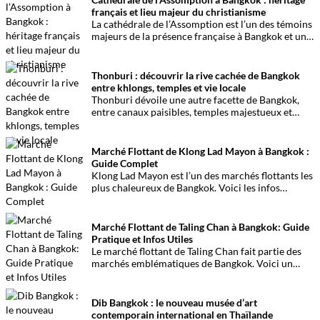
français et lieu majeur du christianisme
La cathédrale de l’Assomption est l’un des témoins
majeurs de la présence française à Bangkok et un
lieu central du christianisme en Thaïlande.
Thonburi : découvrir la rive cachée de Bangkok
entre khlongs, temples et vie locale
Thonburi dévoile une autre facette de Bangkok,
entre canaux paisibles, temples majestueux et
ruelles où la vie locale suit son cours. Une
escapade authentique sur la rive ouest du Chao
Phraya.
Marché Flottant de Klong Lad Mayon à Bangkok :
Guide Complet
Klong Lad Mayon est l’un des marchés flottants les
plus chaleureux de Bangkok. Voici les infos
essentielles pour organiser une visite simple et
agréable.
Marché Flottant de Taling Chan à Bangkok: Guide
Pratique et Infos Utiles
Le marché flottant de Taling Chan fait partie des
marchés emblématiques de Bangkok. Voici un
guide clair pour préparer une visite agréable.
Dib Bangkok : le nouveau musée d’art
contemporain international en Thaïlande