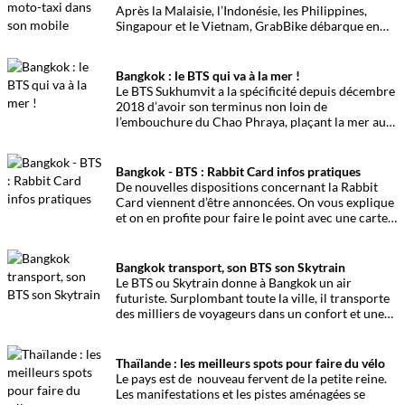
Après la Malaisie, l’Indonésie, les Philippines,
Singapour et le Vietnam, GrabBike débarque en
Thaïlande. Une moto-taxi en bas de chez vous, rien
que pour vous, c’est parti mon kiki !
Bangkok : le BTS qui va à la mer !
Le BTS Sukhumvit a la spécificité depuis décembre
2018 d’avoir son terminus non loin de
l’embouchure du Chao Phraya, plaçant la mer au
pied de la capitale…
Bangkok - BTS : Rabbit Card infos pratiques
De nouvelles dispositions concernant la Rabbit
Card viennent d’être annoncées. On vous explique
et on en profite pour faire le point avec une carte
bien pratique…
Bangkok transport, son BTS son Skytrain
Le BTS ou Skytrain donne à Bangkok un air
futuriste. Surplombant toute la ville, il transporte
des milliers de voyageurs dans un confort et une
ambiance toute particulière.
Thaïlande : les meilleurs spots pour faire du vélo
Le pays est de nouveau fervent de la petite reine.
Les manifestations et les pistes aménagées se