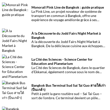
présentation.
Monorail Pink Line de Bangkok : guide pratique
La Pink Line, un projet novateur de système de
transport en commun à Bangkok, offre une
expérience de voyage améliorée grâce à ses
caractéristiques pratiques et modernes,
répondant efficacement aux besoins de
déplacement dans la région métropolitaine.
À la Découverte du Jodd Fairs Night Market à
Bangkok
A la découverte du Jodd Fairs Night Market à
Bangkok. De la délicieuse cuisine aux échoppes
variées, plongez dans l’atmosphère animée de ce
marché de nuit incontournable au cœur de la ville.
La Cité des Sciences - Science Center for
Education and Planetarium
La Cité des Sciences de Bangkok, dans le quartier
d’Ekkamai, également connue sous le nom de
Science Center for Education and Planetarium, est
un établissement qui a ouvert ses portes en 1962,
offrant une exploration du monde des sciences et
Bangkok Bus Terminal Sud Sai Tai Guo สายใต้เก่า
de l’univers. Récemment rénové, cet endroit est à
(ปิ่นเกล้า)
découvrir en famille.
Petit à petit la gare routière sud – Sai Tai Guo –
sort de l’ombre. Ce terminal devient un pôle
essentiel dans le réseau routier thaïlandais pour
tout ce qui concerne les minibus ou les vans.