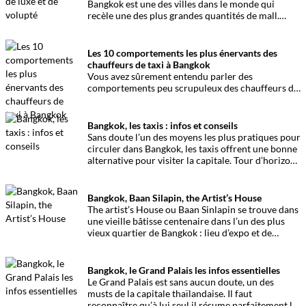
Bangkok est une des villes dans le monde qui
recèle une des plus grandes quantités de mall.
L’Emporium offre un cadre unique pour toutes les
grandes marques de luxe internationales.
Les 10 comportements les plus énervants des
chauffeurs de taxi à Bangkok
Vous avez sûrement entendu parler des
comportements peu scrupuleux des chauffeurs de
taxi à Bangkok. Mais quels sont les stratagèmes les
plus fréquemment utilisés ? Voici les 10 pratiques
les plus répandues de ces conducteurs,
Bangkok, les taxis : infos et conseils
susceptibles de vous énerver.
Sans doute l’un des moyens les plus pratiques pour
circuler dans Bangkok, les taxis offrent une bonne
alternative pour visiter la capitale. Tour d’horizon
des infos et des conseils.
Bangkok, Baan Silapin, the Artist’s House
The artist’s House ou Baan Sinlapin se trouve dans
une vieille bâtisse centenaire dans l’un des plus
vieux quartier de Bangkok : lieu d’expo et de
spectacle de marionnettes traditionnelles, un lieu
pas comme les autres.
Bangkok, le Grand Palais les infos essentielles
Le Grand Palais est sans aucun doute, un des
musts de la capitale thaïlandaise. Il faut
reconnaître qu’à lui seul il résume parfaitement la