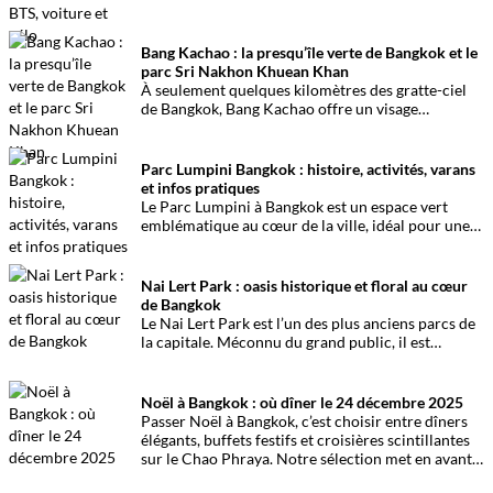
vélo, plusieurs solutions permettent de rejoindre
rapidement cette oasis de verdure.
Bang Kachao : la presqu’île verte de Bangkok et le
parc Sri Nakhon Khuean Khan
À seulement quelques kilomètres des gratte-ciel
de Bangkok, Bang Kachao offre un visage
inattendu de la capitale thaïlandaise. Entre canaux,
mangroves, pistes cyclables, temples et marché
flottant, cette vaste presqu’île protégée constitue
Parc Lumpini Bangkok : histoire, activités, varans
l’une des plus belles escapades nature autour de
et infos pratiques
Bangkok. Surnommée le
poumon vert de Bangkok
,
Le Parc Lumpini à Bangkok est un espace vert
elle permet de découvrir une Thaïlande plus
emblématique au cœur de la ville, idéal pour une
calme, loin du trafic et de l’agitation urbaine.
balade, du sport et l’observation des varans.
Nai Lert Park : oasis historique et floral au cœur
de Bangkok
Le Nai Lert Park est l’un des plus anciens parcs de
la capitale. Méconnu du grand public, il est
pourtant un des lieux les plus raffinés et des plus
agréables de Bangkok. Présentation.
Noël à Bangkok : où dîner le 24 décembre 2025
Passer Noël à Bangkok, c’est choisir entre dîners
élégants, buffets festifs et croisières scintillantes
sur le Chao Phraya. Notre sélection met en avant
les meilleures adresses du réveillon 2025, avec