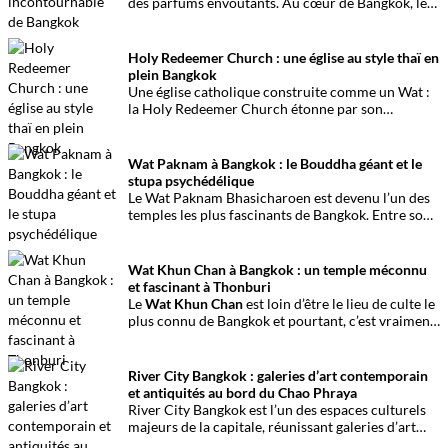
des parfums envoutants. Au cœur de Bangkok, le
marché aux fleurs
Pak Khlong Talat
est un lieu
vivant, entre tradition et effervescence.
Holy Redeemer Church : une église au style thaï en
plein Bangkok
Une église catholique construite comme un Wat :
la Holy Redeemer Church étonne par son
architecture thaïe et sa place dans l’histoire
chrétienne de Bangkok.
Wat Paknam à Bangkok : le Bouddha géant et le
stupa psychédélique
Le Wat Paknam Bhasicharoen est devenu l’un des
temples les plus fascinants de Bangkok. Entre son
immense Bouddha de 69 mètres et sa voûte
psychédélique, il attire fidèles et curieux venus
admirer un lieu où spiritualité et modernité se
Wat Khun Chan à Bangkok : un temple méconnu
rencontrent.
et fascinant à Thonburi
Le
Wat Khun Chan
est loin d’être le lieu de culte le
plus connu de Bangkok et pourtant, c’est vraiment
un lieu à voir. Pour son histoire, son emplacement,
ses édifices, c’est une belle surprise !
River City Bangkok : galeries d’art contemporain
et antiquités au bord du Chao Phraya
River City Bangkok est l’un des espaces culturels
majeurs de la capitale, réunissant galeries d’art
contemporain et antiquités de grande qualité au