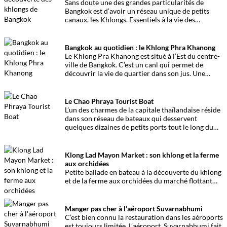
présentent une singularité bien distincte.
Sans doute une des grandes particularités de
Bangkok est d’avoir un réseau unique de petits
canaux, les Khlongs. Essentiels à la vie des
habitants, ils sont peu fréquentés par les touristes.
Présentation.
Bangkok au quotidien : le Khlong Phra Khanong
Le Khlong Pra Khanong est situé à l’Est du centre-
ville de Bangkok. C’est un canl qui permet de
découvrir la vie de quartier dans son jus. Une
balade au cœur de la cité, pas la plus célèbre mais
bien plus authentique.
Le Chao Phraya Tourist Boat
L’un des charmes de la capitale thaïlandaise réside
dans son réseau de bateaux qui desservent
quelques dizaines de petits ports tout le long du
Chao Phraya. L’un deux la Chao Phraya Tourist
Boat est un bateau qui procure quelques
avantages pour les voyageurs pressés.
Klong Lad Mayon Market : son khlong et la ferme
aux orchidées
Petite ballade en bateau à la découverte du khlong
et de la ferme aux orchidées du marché flottant
Klong Lad Mayon. Une promenade simple et
agrémentée par la découverte de ces fleurs d’une
rare beauté.
Manger pas cher à l’aéroport Suvarnabhumi
C’est bien connu la restauration dans les aéroports
est toujours limitée. L’aéroport Suvarnabhumi fait