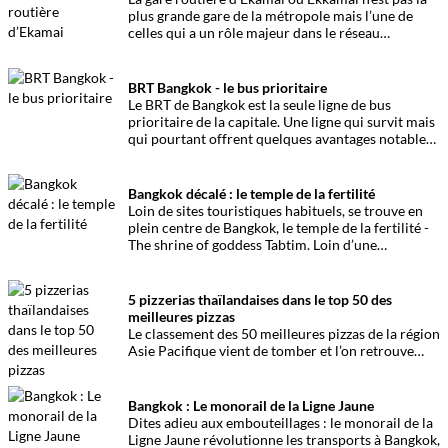
plus grande gare de la métropole mais l’une de
celles qui a un rôle majeur dans le réseau
thaïlandais. Présentation.
BRT Bangkok - le bus prioritaire
Le BRT de Bangkok est la seule ligne de bus
prioritaire de la capitale. Une ligne qui survit mais
qui pourtant offrent quelques avantages notables.
Présentation.
Bangkok décalé : le temple de la fertilité
Loin de sites touristiques habituels, se trouve en
plein centre de Bangkok, le temple de la fertilité -
The shrine of goddess Tabtim. Loin d’une
construction magistrale et démesurée, il s’agit ici
d’un petit espace en plein centre urbain consacré à
la déesse Chao Mae Tuptim.
5 pizzerias thaïlandaises dans le top 50 des
meilleures pizzas
Le classement des 50 meilleures pizzas de la région
Asie Pacifique vient de tomber et l’on retrouve
cinq pizzerias thaïlandaises. La fine fleur de la
sauce tomate et la pâte croustillante.
Bangkok : Le monorail de la Ligne Jaune
Dites adieu aux embouteillages : le monorail de la
Ligne Jaune révolutionne les transports à Bangkok,