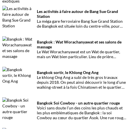
centre-ville. Avec sa collection de papillons
exotiques et sa grande variété d’insectes, cet
endroit est un must-see pour tous les amoureux de
Les activités à faire autour de Bang Sue Grand
la nature.
Station
La méga gare ferroviaire Bang Sue Grand Station
de Bangkok est située loin du centre-ville, pour
s’occuper ou manger un bout en entendant son
train, voici les meilleures activités ou les petits
trucs à voir.
Bangkok : Wat Worachanyawat et ses salons de
massage
Le Wat Worachanyawat est un Wat de quartier,
mais un Wat bien particulier. Lieu de prière
reflétant un quotidien thaïlandais, loin des sites
touristiques, on y trouve l’un des meilleurs spots
de massage de Bangkok. A voir.
Bangkok sortir, le Khlong Ong Ang
Le khlong Ong Ang a subi de très gros travaux
depuis 2018. On peut ainsi découvrir le long d’une
walking-street à la fois Chinatown et le quartier
indien de Bangkok. Idéal pour une sortie.
Bangkok Soi Cowboy - un autre quartier rouge
Voici sans doute l’un des coins les plus chauds et
les plus emblématiques de Bangkok : la soi
Cowboy au cœur du quartier Asok. Une rue rouge
dédiée à la fête entre adultes