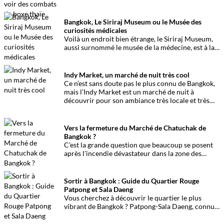
qui veulent lors de leur séjour voir un combat de
muay thai, voici quelques informations pratiques.
Bangkok, Le Siriraj Museum ou le Musée des
curiosités médicales
Voilà un endroit bien étrange, le Siriraj Museum,
aussi surnommé le musée de la médecine, est à la
fois un lieu retraçant l’histoire d’un hôpital, de la
médecine, de la parasitologie et de l’anatomie…
Indy Market, un marché de nuit très cool
Ce n’est sans doute pas le plus connu de Bangkok,
mais l’Indy Market est un marché de nuit à
découvrir pour son ambiance très locale et très
cool.
Vers la fermeture du Marché de Chatuchak de
Bangkok ?
C’est la grande question que beaucoup se posent
après l’incendie dévastateur dans la zone des
animaux du marché de Chatuchak à Bangkok. Les
normes de sécurité et le bien-être des animaux
sont remis en question. Cet événement tragique
Sortir à Bangkok : Guide du Quartier Rouge
pourrait-il marquer la fermeture du marché de
Patpong et Sala Daeng
Chatuchak à Bangkok ?
Vous cherchez à découvrir le quartier le plus
vibrant de Bangkok ? Patpong-Sala Daeng, connu
de tous les fêtards et noctambules, est l’endroit
idéal. Autant le dire de suite, ici on ne vient pas en