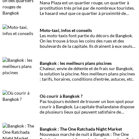
Nana Plaza est un quartier rouge, un quartier à
prostitution très prisé par de nombreux touristes.
Le hasard veut que ce quartier à proximité de
Sukhumvit Road (soi 4) porte le prénom de la
célèbre héroïne de Zola
Moto-taxi, infos et conseils
Les moto-taxis font partie du décors de Bangkok.
On les trouve à tous les coins des rues et des
boulevards de la capitale. Ils drainent à eux seuls
des milliers de passagers par jour. Présentation de
ces motorbikes du quotidien.
Bangkok : les meilleurs plans piscines
Chaleur, envie de détente et de frais sur Bangkok,
la solution la piscine. Nos meilleurs plans piscines
: tarifs, horaires, conditions d’entrée, astuces, etc.
Où courir à Bangkok ?
Pas toujours évident de trouver un bon spot pour
courir à Bangkok. La capitale thaïlandaise dispose
de plusieurs lieux qui peuvent satisfaire de
nombreux joggers. Voici des plans pour courir à
Bangkok.
Bangkok : The One Ratchada Night Market
Nouveaux marché de nuit à Bangkok : The One