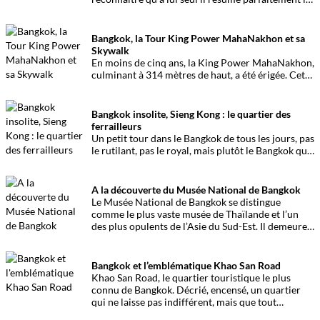
richesse du patrimoine thaïlandais et de l’art
bouddhique avec le célèbre Bouddha d’Emeraude.
Bangkok, la Tour King Power MahaNakhon et sa
Skywalk
En moins de cinq ans, la King Power MahaNakhon,
culminant à 314 mètres de haut, a été érigée. Cette
tour imposante se dresse parmi les plus hautes de
Bangkok, offrant notamment l’un des spots les
plus impressionnants avec sa skywalk
Bangkok insolite, Sieng Kong : le quartier des
vertigineuse.
ferrailleurs
Un petit tour dans le Bangkok de tous les jours, pas
le rutilant, pas le royal, mais plutôt le Bangkok que
les touristes pressés ne peuvent voir. Coincé entre
les rives du Chao Phraya et Chinatown, voici un
quartier bien singulier, celui des ferrailleurs, le
A la découverte du Musée National de Bangkok
quartier Sieng Kong.
Le Musée National de Bangkok se distingue
comme le plus vaste musée de Thaïlande et l’un
des plus opulents de l’Asie du Sud-Est. Il demeure
une destination incontournable pour quiconque
souhaite apprécier un aperçu captivant de la
richesse de la culture thaïlandaise.
Bangkok et l’emblématique Khao San Road
Khao San Road, le quartier touristique le plus
connu de Bangkok. Décrié, encensé, un quartier
qui ne laisse pas indifférent, mais que tout
voyageur doit connaître au moins une fois,