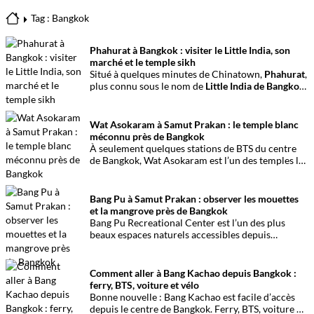
Tag : Bangkok
Phahurat à Bangkok : visiter le Little India, son
marché et le temple sikh
Situé à quelques minutes de Chinatown,
Phahurat
,
plus connu sous le nom de
Little India de Bangkok
,
est le cœur historique de la communauté indienne
et sikhe de la capitale thaïlandaise. Entre son
célèbre marché aux tissus, ses restaurants
Wat Asokaram à Samut Prakan : le temple blanc
traditionnels, ses épiceries et son impressionnant
méconnu près de Bangkok
temple sikh, ce quartier offre une immersion
À seulement quelques stations de BTS du centre
dépaysante au cœur de Bangkok.
de Bangkok, Wat Asokaram est l’un des temples les
plus surprenants de Samut Prakan. Avec ses 13
stupas blancs inspirés de l’architecture birmane,
son atmosphère paisible et son importance dans la
Bang Pu à Samut Prakan : observer les mouettes
pratique de la méditation, il offre une excursion
et la mangrove près de Bangkok
originale loin des circuits touristiques habituels.
Bang Pu Recreational Center est l’un des plus
beaux espaces naturels accessibles depuis
Bangkok. Situé à l’embouchure du Chao Phraya, ce
site offre un panorama ouvert sur le golfe de
Thaïlande, des mangroves préservées et
Comment aller à Bang Kachao depuis Bangkok :
l’observation de milliers d’oiseaux migrateurs
ferry, BTS, voiture et vélo
chaque année.
Bonne nouvelle : Bang Kachao est facile d’accès
depuis le centre de Bangkok. Ferry, BTS, voiture ou