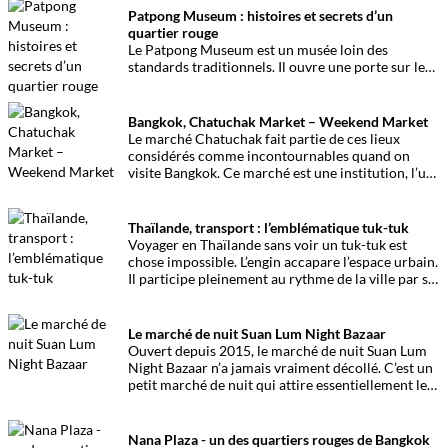
Patpong Museum : histoires et secrets d’un
quartier rouge
Le Patpong Museum est un musée loin des
standards traditionnels. Il ouvre une porte sur les
histoires et les secrets d’un des célèbres quartiers
rouges de Bangkok. Présentation.
Bangkok, Chatuchak Market – Weekend Market
Le marché Chatuchak fait partie de ces lieux
considérés comme incontournables quand on
visite Bangkok. Ce marché est une institution, l’un
des plus grands et des plus hétéroclite de
Thaïlande
Thaïlande, transport : l’emblématique tuk-tuk
Voyager en Thaïlande sans voir un tuk-tuk est
chose impossible. L’engin accapare l’espace urbain.
Il participe pleinement au rythme de la ville par sa
vitesse et son tintamarre si particulier.
Le marché de nuit Suan Lum Night Bazaar
Ouvert depuis 2015, le marché de nuit Suan Lum
Night Bazaar n’a jamais vraiment décollé. C’est un
petit marché de nuit qui attire essentiellement les
habitants du quartier.
Nana Plaza - un des quartiers rouges de Bangkok