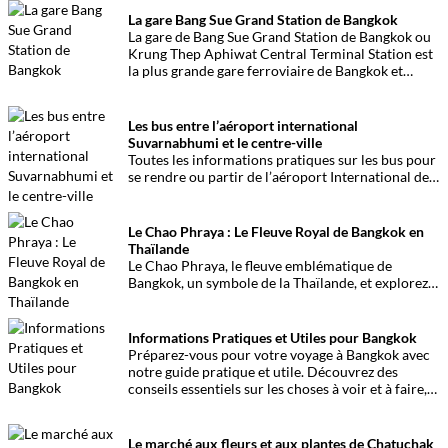
famille. Ce quartier, célèbre pour ses bars animés,
La gare Bang Sue Grand Station de Bangkok
son quartier rouge, et ses rues gay-friendly, n’est
La gare de Bang Sue Grand Station de Bangkok ou
pas adapté pour les enfants.
Krung Thep Aphiwat Central Terminal Station est
la plus grande gare ferroviaire de Bangkok et
d’Asie du Sud-Est. Des infos pour s’y retrouver !
Les bus entre l’aéroport international
Suvarnabhumi et le centre-ville
Toutes les informations pratiques sur les bus pour
se rendre ou partir de l’aéroport International de
Suvarnabhumi de Bangkok.
Le Chao Phraya : Le Fleuve Royal de Bangkok en
Thaïlande
Le Chao Phraya, le fleuve emblématique de
Bangkok, un symbole de la Thaïlande, et explorez
son histoire fascinante ainsi que son importance
culturelle et économique.
Informations Pratiques et Utiles pour Bangkok
Préparez-vous pour votre voyage à Bangkok avec
notre guide pratique et utile. Découvrez des
conseils essentiels sur les choses à voir et à faire,
les infos santé, les transports et bien plus encore
pour rendre votre séjour aussi facile que possible.
Le marché aux fleurs et aux plantes de Chatuchak