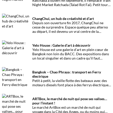
Ratchada a ouvert fin septembre, il remplace Train
Night Market Ratchada (Talad Rot Fai). Petit tour
dans ce nouveau Night Market et infos pratiques.
ChangChui, un hub de créativité et d’art
Depuis son ouverture fin 2017, ChangChui ne
cesse de surprendre. Espace quelque peu alterno
au départ, il est devenu un vrai centre de la
créativité et également un marché de nuit où l’art
est central.
Yelo House : Galerie d’art à découvrir
Yelo House est une galerie d’art en plein cœur de
Bangkok non loin du BACC. Des expositions dans
un local singulier et dans un cadre qu’il faut
découvrir.
Bangkok – Chao Phraya : transport en Ferry
électrique
Petit à petit, la vieille flotte des bateaux avec des
moteurs diesels font place à des ferrys électriques.
Pour promouvoir ce mode transport, une ligne
très touristique a été mis en place à un prix tout
doux.
ARTBox, le marché de nuit qui pose ses valises…
pour l’instant !
Le marché ArtBox est un marché de nuit qui
voyage dans la Cité des Anges, ou du moins qui