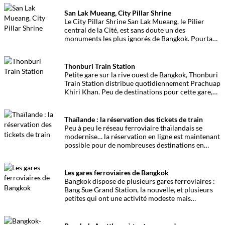
stratégie : dénoncer un pollueur.
San Lak Mueang, City Pillar Shrine
Le City Pillar Shrine San Lak Mueang, le Pilier
central de la Cité, est sans doute un des
monuments les plus ignorés de Bangkok. Pourtant
il est un élément central dans l’Histoire de
Bangkok.
Thonburi Train Station
Petite gare sur la rive ouest de Bangkok, Thonburi
Train Station distribue quotidiennement Prachuap
Khiri Khan. Peu de destinations pour cette gare,
mais une activité importante pour sa taille.
Thaïlande : la réservation des tickets de train
Peu à peu le réseau ferroviaire thaïlandais se
modernise… la réservation en ligne est maintenant
possible pour de nombreuses destinations en
Thaïlande.
Les gares ferroviaires de Bangkok
Bangkok dispose de plusieurs gares ferroviaires :
Bang Sue Grand Station, la nouvelle, et plusieurs
petites qui ont une activité modeste mais
essentielle. Présentation et infos pratiques pour
organiser ses déplacements.