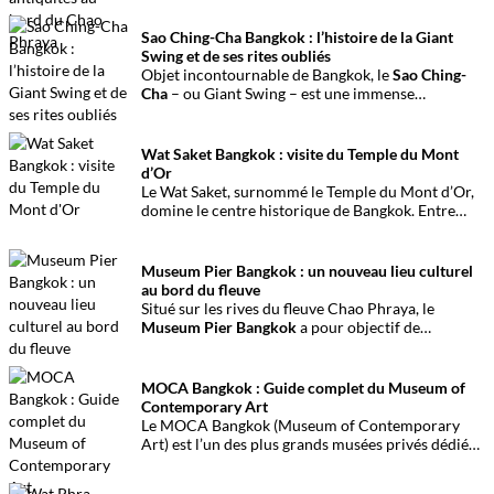
bord du Chao Phraya.
Sao Ching-Cha Bangkok : l’histoire de la Giant
Swing et de ses rites oubliés
Objet incontournable de Bangkok, le
Sao Ching-
Cha
– ou Giant Swing – est une immense
balançoire rouge au passé funeste, liée à des rites
et à un jeu dangereux.
Wat Saket Bangkok : visite du Temple du Mont
d’Or
Le Wat Saket, surnommé le Temple du Mont d’Or,
domine le centre historique de Bangkok. Entre
histoire royale et panorama unique, c’est une visite
incontournable.
Museum Pier Bangkok : un nouveau lieu culturel
au bord du fleuve
Situé sur les rives du fleuve Chao Phraya, le
Museum Pier Bangkok
a pour objectif de
présenter des expositions temporaires d’art et
d’histoire dans un espace culturel moderne
offrant une vue imprenable sur le fleuve.
MOCA Bangkok : Guide complet du Museum of
Contemporary Art
Le MOCA Bangkok (Museum of Contemporary
Art) est l’un des plus grands musées privés dédiés
à l’art contemporain en Thaïlande. Ce guide
complet présente son histoire, ses collections