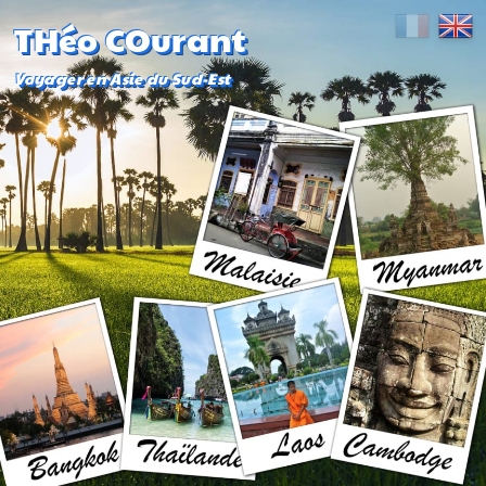
THéo COurant
Voyager en Asie du Sud-Est