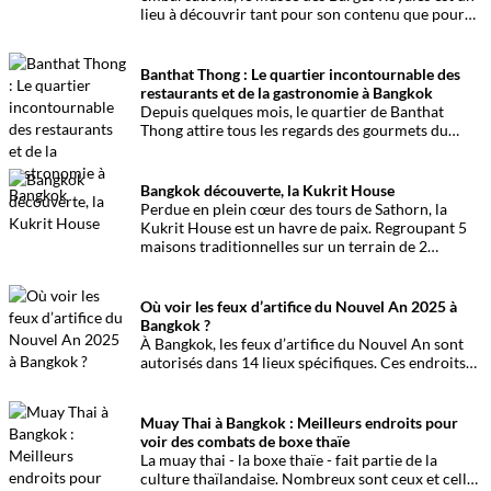
lieu à découvrir tant pour son contenu que pour
les petites ruelles y menant. Présentation.
Banthat Thong : Le quartier incontournable des
restaurants et de la gastronomie à Bangkok
Depuis quelques mois, le quartier de Banthat
Thong attire tous les regards des gourmets du
monde entier. Surnommée Chinatown 2, la
Banthat Thong Street est maintenant un haut lieu
de la gastronomie et du tourisme à Bangkok.
Bangkok découverte, la Kukrit House
Perdue en plein cœur des tours de Sathorn, la
Kukrit House est un havre de paix. Regroupant 5
maisons traditionnelles sur un terrain de 2
hectares, voici une visite culturelle des plus
agréables et pourtant peu connue du grand public.
Où voir les feux d’artifice du Nouvel An 2025 à
Bangkok ?
À Bangkok, les feux d’artifice du Nouvel An sont
autorisés dans 14 lieux spécifiques. Ces endroits
offrent des points de vue privilégiés pour profiter
des festivités en toute sécurité.
Muay Thai à Bangkok : Meilleurs endroits pour
voir des combats de boxe thaïe
La muay thai - la boxe thaïe - fait partie de la
culture thaïlandaise. Nombreux sont ceux et celles