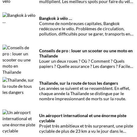
multiplient. Les meilleurs spots pour faire du vélo
en Thaïlande et à Bangkok.
Bangkok à vélo …
Comme de nombreuses capitales, Bangkok
redécouvre le vélo. Problèmes de circulation,
pollution, difficultés pour se garer, transports en
commun surchargés,… le vélo semble être une
bonne parade, qu’en est-il vraiment dans la Cité
des Anges ?
Conseils de pro : louer un scooter ou une moto en
Thaïlande
Louer un deux roues ? Où ? Comment ? Quels
papiers ? Quelle assurance ? Les dangers ? Facile
ou pas ? Dans une île oui, mais à Bangkok ? Des
questions et des réponses par un professionnel de
location.
Thaïlande, sur la route de tous les dangers
Les années se suivent et se ressemblent. En effet,
chaque année la Thaïlande se distingue par le
nombre impressionnant de morts sur la route.
Un aéroport international et une énorme piste
cyclable
Projet très ambitieux et très surprenant, une piste
cyclable de plus de 23 km a vu le jour dans le
grand périmètre de l’aéroport de Suvarnabhumi.