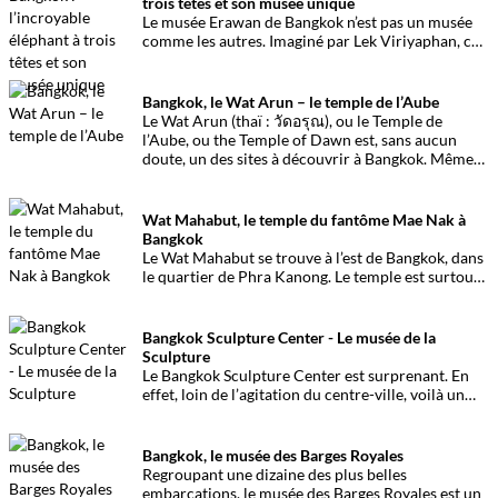
trois têtes et son musée unique
Le musée Erawan de Bangkok n’est pas un musée
comme les autres. Imaginé par Lek Viriyaphan, ce
musée est à l’intérieur d’un éléphant à trois tête.
Colossal et dingue à voir absolument.
Bangkok, le Wat Arun – le temple de l’Aube
Le Wat Arun (thaï : วัดอรุณ), ou le Temple de
l’Aube, ou the Temple of Dawn est, sans aucun
doute, un des sites à découvrir à Bangkok. Même
s’il est très touristique, ce haut lieu du
bouddhisme thaïlandais mérite le détour.
Wat Mahabut, le temple du fantôme Mae Nak à
Bangkok
Le Wat Mahabut se trouve à l’est de Bangkok, dans
le quartier de Phra Kanong. Le temple est surtout
connu pour son lien avec l’histoire légendaire du
fantôme de Mae Nak.
Bangkok Sculpture Center - Le musée de la
Sculpture
Le Bangkok Sculpture Center est surprenant. En
effet, loin de l’agitation du centre-ville, voilà un
espace qui dépense une belle énergie à
promouvoir des artistes thaïlandais. Et c’est une
réussite.
Bangkok, le musée des Barges Royales
Regroupant une dizaine des plus belles
embarcations, le musée des Barges Royales est un