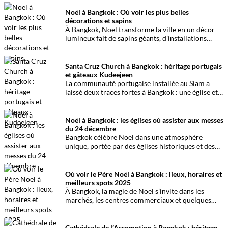
prix, ambiance et avantages.
Noël à Bangkok : Où voir les plus belles
décorations et sapins
À Bangkok, Noël transforme la ville en un décor
lumineux fait de sapins géants, d’installations
féeriques et de mises en scène photogéniques.
Voici les meilleurs lieux pour profiter de
l’ambiance festive.
Santa Cruz Church à Bangkok : héritage portugais
et gâteaux Kudeejeen
La communauté portugaise installée au Siam a
laissé deux traces fortes à Bangkok : une église et
des gâteaux. Un héritage visible dans le quartier
historique de Kudeejeen.
Noël à Bangkok : les églises où assister aux messes
du 24 décembre
Bangkok célèbre Noël dans une atmosphère
unique, portée par des églises historiques et des
communautés variées. Chaque lieu propose une
ambiance différente pour vivre le Réveillon.
Où voir le Père Noël à Bangkok : lieux, horaires et
meilleurs spots 2025
À Bangkok, la magie de Noël s’invite dans les
marchés, les centres commerciaux et quelques
lieux culturels. Voici où rencontrer le Père Noël et
vivre des moments inoubliables en famille.
Cathédrale de l’Assomption à Bangkok : héritage