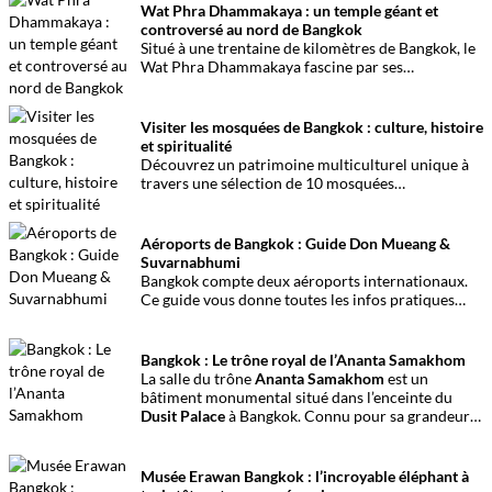
permanentes, ses expositions temporaires et
Wat Phra Dhammakaya : un temple géant et
toutes les informations pratiques pour préparer
controversé au nord de Bangkok
votre visite.
Situé à une trentaine de kilomètres de Bangkok, le
Wat Phra Dhammakaya fascine par ses
dimensions hors norme, son esthétique futuriste
et son histoire controversée.
Visiter les mosquées de Bangkok : culture, histoire
et spiritualité
Découvrez un patrimoine multiculturel unique à
travers une sélection de 10 mosquées
emblématiques de Bangkok. Une invitation à
explorer l’histoire, l’architecture et le mode de vie
des communautés musulmanes de la capitale.
Aéroports de Bangkok : Guide Don Mueang &
Suvarnabhumi
Bangkok compte deux aéroports internationaux.
Ce guide vous donne toutes les infos pratiques
pour circuler facilement entre Don Mueang,
Suvarnabhumi et le centre-ville.
Bangkok : Le trône royal de l’Ananta Samakhom
La salle du trône
Ananta Samakhom
est un
bâtiment monumental situé dans l’enceinte du
Dusit Palace
à Bangkok. Connu pour sa grandeur
de style européen et son importance historique, il
offre un aperçu des ambitions architecturales
royales de la Thaïlande au début du XXe siècle. Il
Musée Erawan Bangkok : l’incroyable éléphant à
est en cours de restauration depuis 2017.