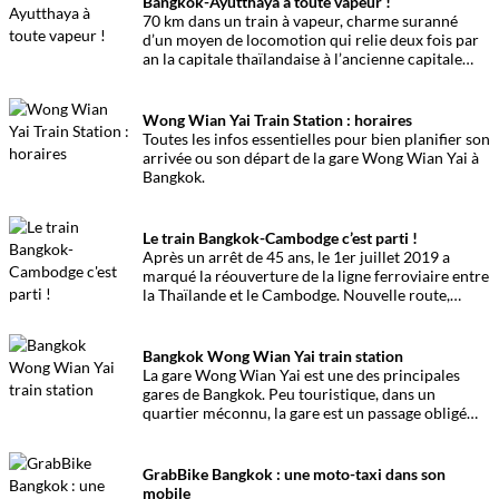
Bangkok-Ayutthaya à toute vapeur !
70 km dans un train à vapeur, charme suranné
d’un moyen de locomotion qui relie deux fois par
an la capitale thaïlandaise à l’ancienne capitale
siamoise. Une expérience unique.
Wong Wian Yai Train Station : horaires
Toutes les infos essentielles pour bien planifier son
arrivée ou son départ de la gare Wong Wian Yai à
Bangkok.
Le train Bangkok-Cambodge c’est parti !
Après un arrêt de 45 ans, le 1er juillet 2019 a
marqué la réouverture de la ligne ferroviaire entre
la Thaïlande et le Cambodge. Nouvelle route,
nouveaux paysages à découvrir rapidement !
Bangkok Wong Wian Yai train station
La gare Wong Wian Yai est une des principales
gares de Bangkok. Peu touristique, dans un
quartier méconnu, la gare est un passage obligé
pour de nombreux travailleurs. C’est aussi la gare
de départ pour se rendre au au marché flottant
d’Amphawa.
GrabBike Bangkok : une moto-taxi dans son
mobile