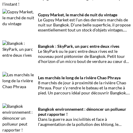
voyageait ! Le marché en plein air va enfin poser
ses valises pour un certain temps…
Gypsy Market, le marché de nuit du vintage
Le Gypsy Market est l’un des derniers marchés de
nuit sur Bangkok. D’une belle superficie, il propose
essentiellement tout un stock d’objets vintages.
Tour d’horizon.
Bangkok : SkyPark, un parc entre deux rives
Le SkyPark ou le parc entre deux rives est le
nouveau pont piétonnier de Bangkok. Petit tour
d’horizon d’un micro bout de verdure au cœur de
la Cité des Anges.
Les marchés le long de la rivière Chao Phraya
8 marchés de jour à proximité de la rivière Chao
Phraya. Pour s’y rendre le bateau et la marche à
pied. Un parcours idéal pour découvrir Bangkok.
Loin des turpitudes des autres transports.
Bangkok environnement : dénoncer un pollueur
peut rapporter !
Dans la guerre aux incivilités et face à
l’augmentation de la pollution des khlong, le
gouvernement a mis en place une nouvelle