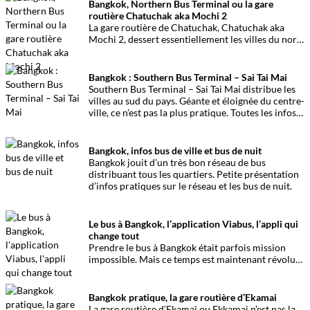
Bangkok, Northern Bus Terminal ou la gare
routière Chatuchak aka Mochi 2
La gare routière de Chatuchak, Chatuchak aka
Mochi 2, dessert essentiellement les villes du nord
du pays. Elle est l’une des plus grandes de Bangkok.
Voici quelques informations pratiques pour
optimiser son départ et son arrivée.
Bangkok : Southern Bus Terminal – Sai Tai Mai
Southern Bus Terminal – Sai Tai Mai distribue les
villes au sud du pays. Géante et éloignée du centre-
ville, ce n’est pas la plus pratique. Toutes les infos
essentielles…
Bangkok, infos bus de ville et bus de nuit
Bangkok jouit d’un très bon réseau de bus
distribuant tous les quartiers. Petite présentation
d’infos pratiques sur le réseau et les bus de nuit.
Le bus à Bangkok, l’application Viabus, l’appli qui
change tout
Prendre le bus à Bangkok était parfois mission
impossible. Mais ce temps est maintenant révolu
grâce à une application aussi simple qu’utile.
Bangkok pratique, la gare routière d’Ekamai
La gare routière d’Ekamai ou Ekkamai n’est pas la