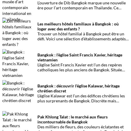
L’ouverture de Dib Bangkok marque une nouvelle
ère pour l’art contemporain en Thaïlande. Ce
musée visionnaire, alliant sérénité et modernité,
s’apprête à transformer le paysage culturel de la
capitale.
Les meilleurs hôtels familiaux à Bangkok : où
loger avec des enfants ?
Trouver un hôtel familial à Bangkok peut être un
défi. Voici une sélection d’établissements adaptés
aux familles avec enfants, du centre-ville à
Sukhumvit.
Bangkok : l’église Saint Francis Xavier, héritage
vietnamien
L’église Saint Francis Xavier est l’un des repères
catholiques les plus anciens de Bangkok. Située
dans le quartier de Dusit, elle témoigne de
l’implantation historique de la communauté
vietnamienne dans la capitale.
Bangkok : découvrir l’église Kalawar, héritage
chrétien discret
L’église Kalawar est l’un des édifices chrétiens les
plus surprenants de Bangkok. Discrète mais
remarquable, elle témoigne de plusieurs siècles de
présence catholique dans la capitale.
Pak Khlong Talat : le marché aux fleurs
incontournable de Bangkok
Des milliers de fleurs, des couleurs éclatantes et