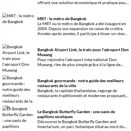
offrant une solution économique et pratique pour
des déplacements fluides dans la ville.
MRT : le métro de Bangkok
Le MRT ou le métro de Bangkok a été inauguré en
2004. Depuis son expansion ne cesse de croître.
Années après années, il participe à tisser un réseau
venant compléter les lignes du skytrain BTS. Infos
et conseils
Bangkok Airport Link, le train pour l’aéroport Don
Mueang
Pour rejoindre l’aéroport international Don
Mueang, rien de plus simple grâce à la ligne de
train de la SRT. La ligne Rouge ou la Red Line relie
ainsi la gare ferroviaire Bang Sue Grand Station de
Bangkok à l’un des deux aéroports de Bangkok.
Bangkok gourmande : notre guide des meilleurs
restaurants de la ville
Bangkok, la capitale thaïlandaise, regorge de
restaurants traditionnels et modernes proposant
une cuisine riche en saveurs exotiques. Guide des
meilleurs établissements primés ou pas.
Le Bangkok Butterfly Garden : une oasis de
papillons exotiques
Découvrez le Bangkok Butterfly Garden and
Insectarium, un parc botanique situé au nord du