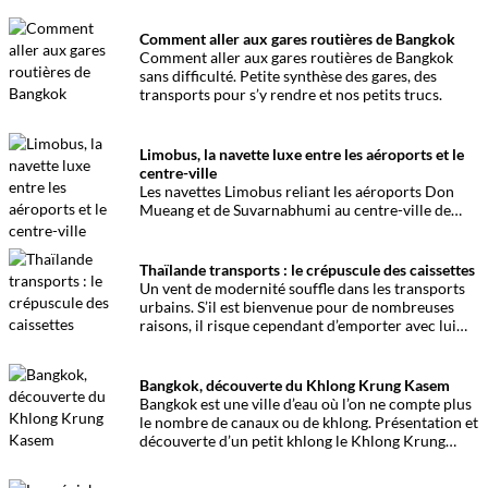
Comment aller aux gares routières de Bangkok
Comment aller aux gares routières de Bangkok
sans difficulté. Petite synthèse des gares, des
transports pour s’y rendre et nos petits trucs.
Limobus, la navette luxe entre les aéroports et le
centre-ville
Les navettes Limobus reliant les aéroports Don
Mueang et de Suvarnabhumi au centre-ville de
Bangkok complètent les traditionnelles lignes de
bus publics. La différence le confort optimal.
Thaïlande transports : le crépuscule des caissettes
Un vent de modernité souffle dans les transports
urbains. S’il est bienvenue pour de nombreuses
raisons, il risque cependant d’emporter avec lui
des pratiques et des sons faisant totalement partie
du folklore bangkokois comme les fameuses
petites caissettes.
Bangkok, découverte du Khlong Krung Kasem
Bangkok est une ville d’eau où l’on ne compte plus
le nombre de canaux ou de khlong. Présentation et
découverte d’un petit khlong le Khlong Krung
Kasem .