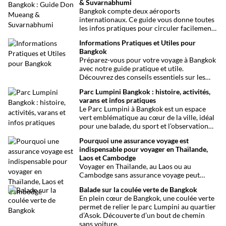
& Suvarnabhumi
Bangkok compte deux aéroports
internationaux. Ce guide vous donne toutes
les infos pratiques pour circuler facilement
entre Don Mueang, Suvarnabhumi et le
Informations Pratiques et Utiles pour
centre-ville.
Bangkok
Préparez-vous pour votre voyage à Bangkok
avec notre guide pratique et utile.
Découvrez des conseils essentiels sur les
choses à voir et à faire, les infos santé, les
Parc Lumpini Bangkok : histoire, activités,
transports et bien plus encore pour rendre
varans et infos pratiques
votre séjour aussi facile que possible.
Le Parc Lumpini à Bangkok est un espace
vert emblématique au cœur de la ville, idéal
pour une balade, du sport et l’observation
des varans.
Pourquoi une assurance voyage est
indispensable pour voyager en Thaïlande,
Laos et Cambodge
Voyager en Thaïlande, au Laos ou au
Cambodge sans assurance voyage peut
entraîner des risques majeurs. Accidents,
Balade sur la coulée verte de Bangkok
maladies ou perte de bagages sont des
En plein cœur de Bangkok, une coulée verte
imprévus fréquents en Asie du Sud-Est.
permet de relier le parc Lumpini au quartier
Découvrez pourquoi une assurance voyage
d’Asok. Découverte d’un bout de chemin
est essentielle pour garantir votre sécurité
sans voiture.