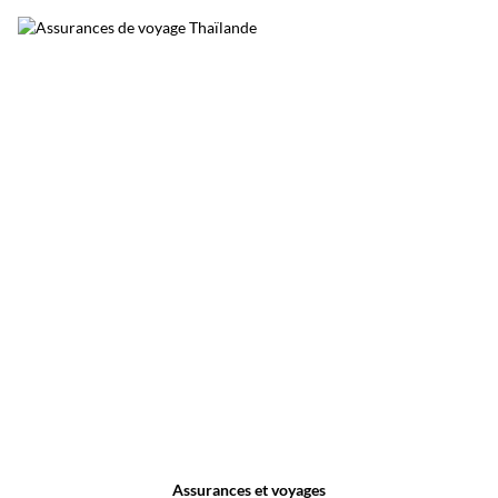
Surnommée le poumon vert de Bangkok, elle
permet de découvrir une Thaïlande plus
calme, loin du trafic et de l’agitation urbaine.
Assurances et voyages