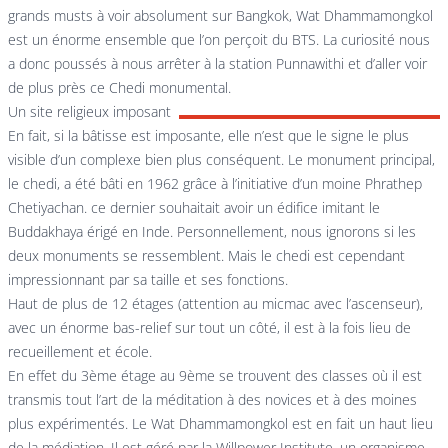
grands musts à voir absolument sur Bangkok, Wat Dhammamongkol
est un énorme ensemble que l’on perçoit du BTS. La curiosité nous
a donc poussés à nous arrêter à la station Punnawithi et d’aller voir
de plus près ce Chedi monumental.
Un site religieux imposant
En fait, si la bâtisse est imposante, elle n’est que le signe le plus
visible d’un complexe bien plus conséquent. Le monument principal,
le chedi, a été bâti en 1962 grâce à l’initiative d’un moine Phrathep
Chetiyachan. ce dernier souhaitait avoir un édifice imitant le
Buddakhaya érigé en Inde. Personnellement, nous ignorons si les
deux monuments se ressemblent. Mais le chedi est cependant
impressionnant par sa taille et ses fonctions.
Haut de plus de 12 étages (attention au micmac avec l’ascenseur),
avec un énorme bas-relief sur tout un côté, il est à la fois lieu de
recueillement et école.
En effet du 3ème étage au 9ème se trouvent des classes où il est
transmis tout l’art de la méditation à des novices et à des moines
plus expérimentés. Le Wat Dhammamongkol est en fait un haut lieu
de la médiation. Il est géré par la Willpower Institute, un organisme