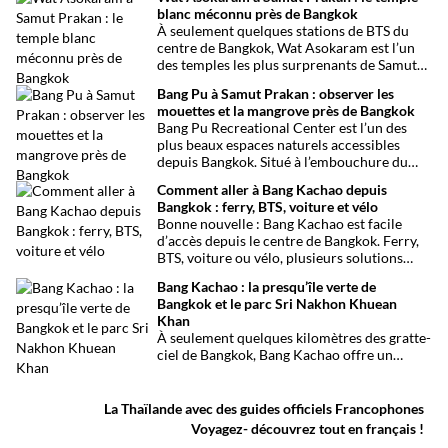
capitale thaïlandaise. Entre son célèbre
blanc méconnu près de Bangkok
marché aux tissus, ses restaurants
À seulement quelques stations de BTS du
traditionnels, ses épiceries et son
centre de Bangkok, Wat Asokaram est l’un
impressionnant temple sikh, ce quartier
des temples les plus surprenants de Samut
offre une immersion dépaysante au cœur de
Prakan. Avec ses 13 stupas blancs inspirés
Bangkok.
Bang Pu à Samut Prakan : observer les
de l’architecture birmane, son atmosphère
mouettes et la mangrove près de Bangkok
paisible et son importance dans la pratique
Bang Pu Recreational Center est l’un des
de la méditation, il offre une excursion
plus beaux espaces naturels accessibles
originale loin des circuits touristiques
depuis Bangkok. Situé à l’embouchure du
habituels.
Chao Phraya, ce site offre un panorama
Comment aller à Bang Kachao depuis
ouvert sur le golfe de Thaïlande, des
Bangkok : ferry, BTS, voiture et vélo
mangroves préservées et l’observation de
Bonne nouvelle : Bang Kachao est facile
milliers d’oiseaux migrateurs chaque année.
d’accès depuis le centre de Bangkok. Ferry,
BTS, voiture ou vélo, plusieurs solutions
permettent de rejoindre rapidement cette
Bang Kachao : la presqu’île verte de
oasis de verdure.
Bangkok et le parc Sri Nakhon Khuean
Khan
À seulement quelques kilomètres des gratte-
ciel de Bangkok, Bang Kachao offre un
visage inattendu de la capitale thaïlandaise.
Entre canaux, mangroves, pistes cyclables,
temples et marché flottant, cette vaste
La Thaïlande avec des guides officiels Francophones
presqu’île protégée constitue l’une des plus
Voyagez- découvrez tout en français !
belles escapades nature autour de Bangkok.