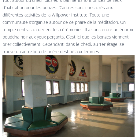
Tout autour du chedi, plusieurs bâtiments font offices de lieux
d’habitation pour les bonzes. D’autres sont consacrés aux
différentes activités de la Willpower Institute. Toute une
communauté s’organise autour de ce phare de la méditation. Un
temple central accueillent les cérémonies. Il a son centre un énorme
bouddha noir aux yeux perçants. C’est ici que les bonzes viennent
prier collectivement. Cependant, dans le chedi, au 1er étage, se
trouve un autre lieu de prière destiné aux femmes.