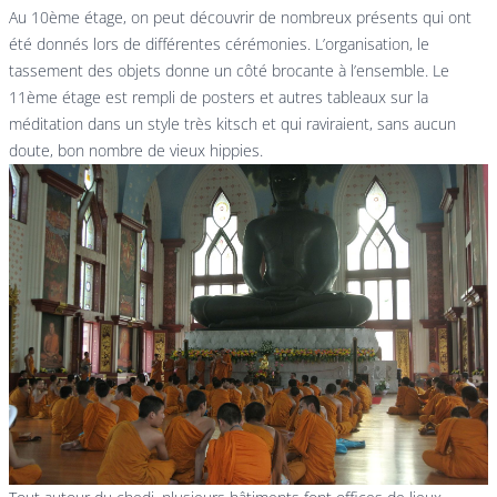
Au 10ème étage, on peut découvrir de nombreux présents qui ont
été donnés lors de différentes cérémonies. L’organisation, le
tassement des objets donne un côté brocante à l’ensemble. Le
11ème étage est rempli de posters et autres tableaux sur la
méditation dans un style très kitsch et qui raviraient, sans aucun
doute, bon nombre de vieux hippies.