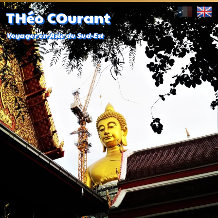
THéo COurant
Voyager en Asie du Sud-Est