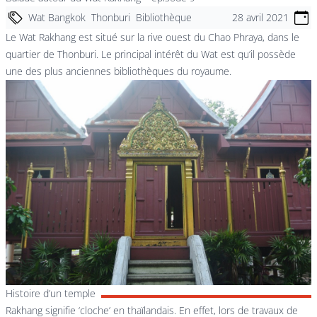
Wat Bangkok
Thonburi
Bibliothèque
28 avril 2021
Le Wat Rakhang est situé sur la rive ouest du Chao Phraya, dans le
quartier de Thonburi. Le principal intérêt du Wat est qu’il possède
une des plus anciennes bibliothèques du royaume.
Histoire d’un temple
Rakhang signifie ‘cloche’ en thaïlandais. En effet, lors de travaux de