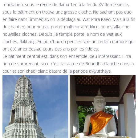
rénovation, sous le règne de Rama 1er, à la fin du XVIIIème siècle,
sous le bâtiment on trouva une grosse cloche. Ne sachant pas quoi
en faire dans l’immédiat, on la déplaça au Wat Phra Kaeo. Mais à la fin
du chantier, pour ne pas porter malheur à l’édifice, on installa cinq
nouvelles cloches. Depuis, le temple porte le nom de Wat aux
cloches, Rakhang. Aujourd’hui, on peut en voir un certain nombre qui
ont été amenées au cours des ans par les fidèles.
Le bâtiment central est, dans son ensemble, peu intéressant. Il n’a
rien de surprenant, si ce n’est la statue de Bouddha blanche dans la
cour et son chedi blanc datant de la période d’Ayutthaya.