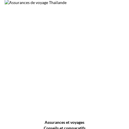
permet de découvrir une Thaïlande plus
calme, loin du trafic et de l’agitation urbaine.
Assurances et voyages
Conseils et comparatifs