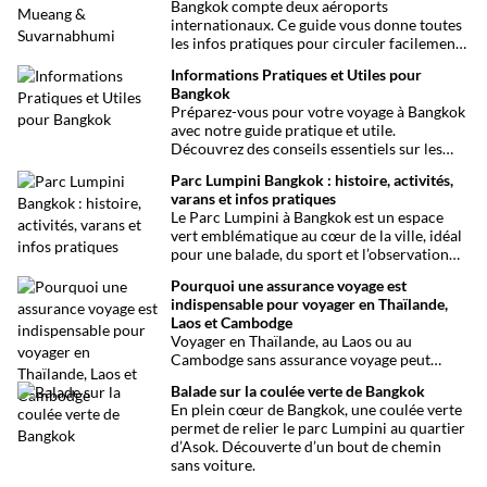
Bangkok compte deux aéroports
internationaux. Ce guide vous donne toutes
les infos pratiques pour circuler facilement
entre Don Mueang, Suvarnabhumi et le
Informations Pratiques et Utiles pour
centre-ville.
Bangkok
Préparez-vous pour votre voyage à Bangkok
avec notre guide pratique et utile.
Découvrez des conseils essentiels sur les
choses à voir et à faire, les infos santé, les
Parc Lumpini Bangkok : histoire, activités,
transports et bien plus encore pour rendre
varans et infos pratiques
votre séjour aussi facile que possible.
Le Parc Lumpini à Bangkok est un espace
vert emblématique au cœur de la ville, idéal
pour une balade, du sport et l’observation
des varans.
Pourquoi une assurance voyage est
indispensable pour voyager en Thaïlande,
Laos et Cambodge
Voyager en Thaïlande, au Laos ou au
Cambodge sans assurance voyage peut
entraîner des risques majeurs. Accidents,
Balade sur la coulée verte de Bangkok
maladies ou perte de bagages sont des
En plein cœur de Bangkok, une coulée verte
imprévus fréquents en Asie du Sud-Est.
permet de relier le parc Lumpini au quartier
Découvrez pourquoi une assurance voyage
d’Asok. Découverte d’un bout de chemin
est essentielle pour garantir votre sécurité
sans voiture.
et votre sérénité.