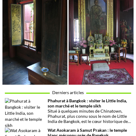
Derniers articles
Phahurat à Bangkok : visiter le Little India,
son marché et le temple sikh
Situé à quelques minutes de Chinatown,
Phahurat, plus connu sous le nom de Little
India de Bangkok, est le cœur historique de
la communauté indienne et sikhe de la
Wat Asokaram à Samut Prakan : le temple
capitale thaïlandaise. Entre son célèbre
blanc méconnu près de Bangkok