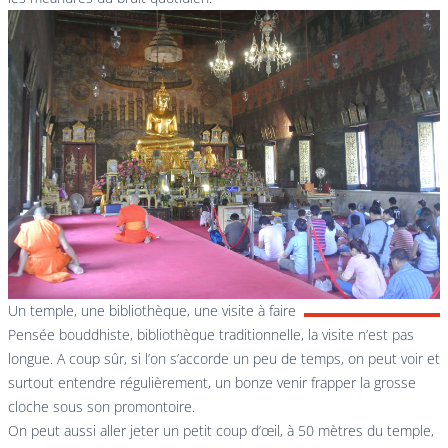
Un temple, une bibliothèque, une visite à faire
Pensée bouddhiste, bibliothèque traditionnelle, la visite n’est pas
longue. A coup sûr, si l’on s’accorde un peu de temps, on peut voir et
surtout entendre régulièrement, un bonze venir frapper la grosse
cloche sous son promontoire.
On peut aussi aller jeter un petit coup d’œil, à 50 mètres du temple,