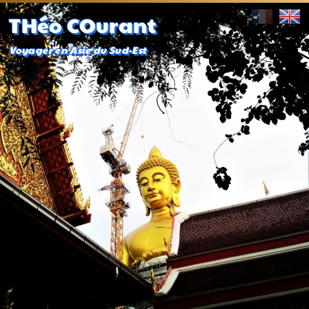
THéo COurant
Voyager en Asie du Sud-Est