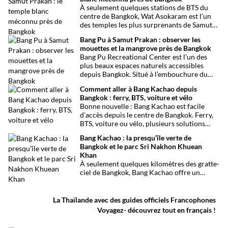
marché aux tissus, ses restaurants
À seulement quelques stations de BTS du
traditionnels, ses épiceries et son
centre de Bangkok, Wat Asokaram est l’un
impressionnant temple sikh, ce quartier
des temples les plus surprenants de Samut
offre une immersion dépaysante au cœur de
Prakan. Avec ses 13 stupas blancs inspirés
Bangkok.
Bang Pu à Samut Prakan : observer les
de l’architecture birmane, son atmosphère
mouettes et la mangrove près de Bangkok
paisible et son importance dans la pratique
Bang Pu Recreational Center est l’un des
de la méditation, il offre une excursion
plus beaux espaces naturels accessibles
originale loin des circuits touristiques
depuis Bangkok. Situé à l’embouchure du
habituels.
Chao Phraya, ce site offre un panorama
Comment aller à Bang Kachao depuis
ouvert sur le golfe de Thaïlande, des
Bangkok : ferry, BTS, voiture et vélo
mangroves préservées et l’observation de
Bonne nouvelle : Bang Kachao est facile
milliers d’oiseaux migrateurs chaque année.
d’accès depuis le centre de Bangkok. Ferry,
BTS, voiture ou vélo, plusieurs solutions
permettent de rejoindre rapidement cette
Bang Kachao : la presqu’île verte de
oasis de verdure.
Bangkok et le parc Sri Nakhon Khuean
Khan
À seulement quelques kilomètres des gratte-
ciel de Bangkok, Bang Kachao offre un
visage inattendu de la capitale thaïlandaise.
Entre canaux, mangroves, pistes cyclables,
temples et marché flottant, cette vaste
La Thaïlande avec des guides officiels Francophones
presqu’île protégée constitue l’une des plus
Voyagez- découvrez tout en français !
belles escapades nature autour de Bangkok.
Surnommée le poumon vert de Bangkok, elle