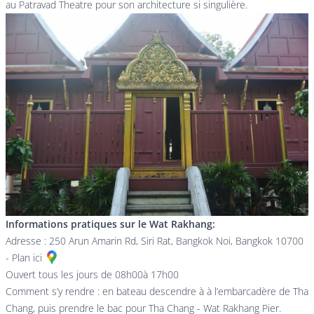
au Patravad Theatre pour son architecture si singulière.
Informations pratiques sur le Wat Rakhang:
Adresse : 250 Arun Amarin Rd, Siri Rat, Bangkok Noi, Bangkok 10700
-
Plan ici
Ouvert tous les jours de 08h00à 17h00
Comment s’y rendre : en bateau descendre à à l’embarcadère de Tha
Chang, puis prendre le bac pour Tha Chang - Wat Rakhang Pier.