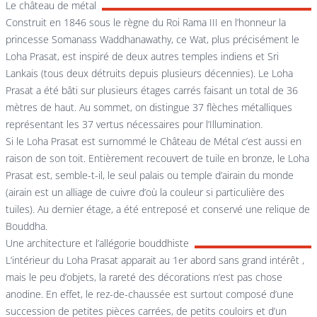
Le château de métal
Construit en 1846 sous le règne du Roi Rama III en l’honneur la
princesse Somanass Waddhanawathy, ce Wat, plus précisément le
Loha Prasat, est inspiré de deux autres temples indiens et Sri
Lankais (tous deux détruits depuis plusieurs décennies). Le Loha
Prasat a été bâti sur plusieurs étages carrés faisant un total de 36
mètres de haut. Au sommet, on distingue 37 flèches métalliques
représentant les 37 vertus nécessaires pour l’Illumination.
Si le Loha Prasat est surnommé le Château de Métal c’est aussi en
raison de son toit. Entièrement recouvert de tuile en bronze, le Loha
Prasat est, semble-t-il, le seul palais ou temple d’airain du monde
(airain est un alliage de cuivre d’où la couleur si particulière des
tuiles). Au dernier étage, a été entreposé et conservé une relique de
Bouddha.
Une architecture et l’allégorie bouddhiste
L’intérieur du Loha Prasat apparait au 1er abord sans grand intérêt ,
mais le peu d’objets, la rareté des décorations n’est pas chose
anodine. En effet, le rez-de-chaussée est surtout composé d’une
succession de petites pièces carrées, de petits couloirs et d’un