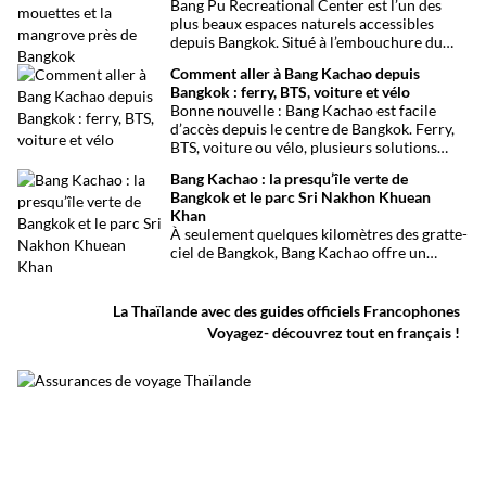
Bang Pu Recreational Center est l’un des
de la méditation, il offre une excursion
plus beaux espaces naturels accessibles
originale loin des circuits touristiques
depuis Bangkok. Situé à l’embouchure du
habituels.
Chao Phraya, ce site offre un panorama
Comment aller à Bang Kachao depuis
ouvert sur le golfe de Thaïlande, des
Bangkok : ferry, BTS, voiture et vélo
mangroves préservées et l’observation de
Bonne nouvelle : Bang Kachao est facile
milliers d’oiseaux migrateurs chaque année.
d’accès depuis le centre de Bangkok. Ferry,
BTS, voiture ou vélo, plusieurs solutions
permettent de rejoindre rapidement cette
Bang Kachao : la presqu’île verte de
oasis de verdure.
Bangkok et le parc Sri Nakhon Khuean
Khan
À seulement quelques kilomètres des gratte-
ciel de Bangkok, Bang Kachao offre un
visage inattendu de la capitale thaïlandaise.
Entre canaux, mangroves, pistes cyclables,
temples et marché flottant, cette vaste
La Thaïlande avec des guides officiels Francophones
presqu’île protégée constitue l’une des plus
Voyagez- découvrez tout en français !
belles escapades nature autour de Bangkok.
Surnommée le poumon vert de Bangkok, elle
permet de découvrir une Thaïlande plus
calme, loin du trafic et de l’agitation urbaine.