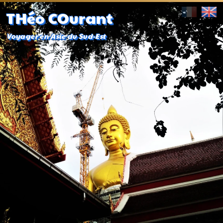
THéo COurant
Voyager en Asie du Sud-Est