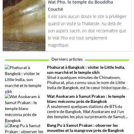
Wat Pho, le temple du Bouddha
Couché
Il est sans aucun doute le site à privilégier
quand on visite la Thaïlande. Au-delà de
son aspect sacré, on doit reconnaître que
le Wat Pho est tout simplement
magnifique.
Derniers articles
Phahurat à Bangkok : visiter le Little India,
son marché et le temple sikh
Situé à quelques minutes de Chinatown,
Phahurat, plus connu sous le nom de Little
India de Bangkok, est le cœur historique de
la communauté indienne et sikhe de la
Wat Asokaram à Samut Prakan : le temple
capitale thaïlandaise. Entre son célèbre
blanc méconnu près de Bangkok
marché aux tissus, ses restaurants
À seulement quelques stations de BTS du
traditionnels, ses épiceries et son
centre de Bangkok, Wat Asokaram est l’un
impressionnant temple sikh, ce quartier
des temples les plus surprenants de Samut
offre une immersion dépaysante au cœur de
Prakan. Avec ses 13 stupas blancs inspirés
Bangkok.
Bang Pu à Samut Prakan : observer les
de l’architecture birmane, son atmosphère
mouettes et la mangrove près de Bangkok
paisible et son importance dans la pratique