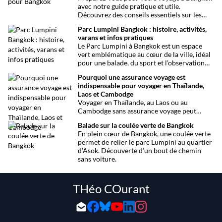
avec notre guide pratique et utile.
Découvrez des conseils essentiels sur les
choses à voir et à faire, les infos santé, les
Parc Lumpini Bangkok : histoire, activités,
transports et bien plus encore pour rendre
varans et infos pratiques
votre séjour aussi facile que possible.
Le Parc Lumpini à Bangkok est un espace
vert emblématique au cœur de la ville, idéal
pour une balade, du sport et l’observation
des varans.
Pourquoi une assurance voyage est
indispensable pour voyager en Thaïlande,
Laos et Cambodge
Voyager en Thaïlande, au Laos ou au
Cambodge sans assurance voyage peut
entraîner des risques majeurs. Accidents,
Balade sur la coulée verte de Bangkok
maladies ou perte de bagages sont des
En plein cœur de Bangkok, une coulée verte
imprévus fréquents en Asie du Sud-Est.
permet de relier le parc Lumpini au quartier
Découvrez pourquoi une assurance voyage
d’Asok. Découverte d’un bout de chemin
est essentielle pour garantir votre sécurité
sans voiture.
et votre sérénité.
THéo COurant