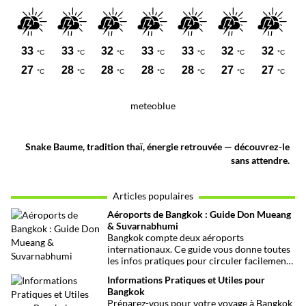
meteoblue
Snake Baume, tradition thaï, énergie retrouvée — découvrez-le
sans attendre.
Articles populaires
Aéroports de Bangkok : Guide Don Mueang
& Suvarnabhumi
Bangkok compte deux aéroports
internationaux. Ce guide vous donne toutes
les infos pratiques pour circuler facilement
entre Don Mueang, Suvarnabhumi et le
Informations Pratiques et Utiles pour
centre-ville.
Bangkok
Préparez-vous pour votre voyage à Bangkok