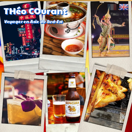
THéo COurant
Voyager en Asie du Sud-Est