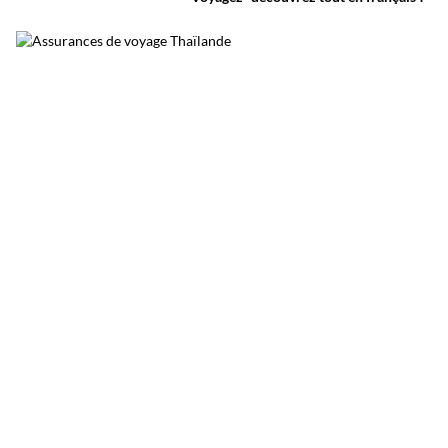
belles escapades nature autour de Bangkok.
Surnommée le poumon vert de Bangkok, elle
permet de découvrir une Thaïlande plus
calme, loin du trafic et de l’agitation urbaine.