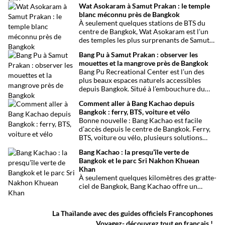
Wat Asokaram à Samut Prakan : le temple
capitale thaïlandaise. Entre son célèbre
blanc méconnu près de Bangkok
marché aux tissus, ses restaurants
À seulement quelques stations de BTS du
traditionnels, ses épiceries et son
centre de Bangkok, Wat Asokaram est l’un
impressionnant temple sikh, ce quartier
des temples les plus surprenants de Samut
offre une immersion dépaysante au cœur de
Prakan. Avec ses 13 stupas blancs inspirés
Bangkok.
Bang Pu à Samut Prakan : observer les
de l’architecture birmane, son atmosphère
mouettes et la mangrove près de Bangkok
paisible et son importance dans la pratique
Bang Pu Recreational Center est l’un des
de la méditation, il offre une excursion
plus beaux espaces naturels accessibles
originale loin des circuits touristiques
depuis Bangkok. Situé à l’embouchure du
habituels.
Chao Phraya, ce site offre un panorama
Comment aller à Bang Kachao depuis
ouvert sur le golfe de Thaïlande, des
Bangkok : ferry, BTS, voiture et vélo
mangroves préservées et l’observation de
Bonne nouvelle : Bang Kachao est facile
milliers d’oiseaux migrateurs chaque année.
d’accès depuis le centre de Bangkok. Ferry,
BTS, voiture ou vélo, plusieurs solutions
permettent de rejoindre rapidement cette
Bang Kachao : la presqu’île verte de
oasis de verdure.
Bangkok et le parc Sri Nakhon Khuean
Khan
À seulement quelques kilomètres des gratte-
ciel de Bangkok, Bang Kachao offre un
visage inattendu de la capitale thaïlandaise.
Entre canaux, mangroves, pistes cyclables,
temples et marché flottant, cette vaste
La Thaïlande avec des guides officiels Francophones
presqu’île protégée constitue l’une des plus
Voyagez- découvrez tout en français !