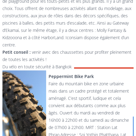
de playground pour les touts-petits et les plus grands. Il y a un grand
choix. Tous offrent de nombreuses activités allant du modelage, aux
constructions, aux jeux de rôles dans des décors spécifiques, des
piscines à balles, des petits murs d’escalade, etc. Ainsi au Gateway
d’Ekamai, sur le même étage, il y a deux centres : Molly Fantasy &
Kidzooona et à côté HarborLand.
Iconsiam
dispose également d’un
centre.
Petit conseil :
venir avec des chaussettes pour profiter pleinement
de toutes les activités !
Du vélo en toute sécurité à Bangkok
Peppermint Bike Park
Faire du mountain bike en zone urbaine
mais dans un cadre protégé et totalement
aménagé. C’est sportif, ludique et cela
convient aux débutants comme aux plus
âgés. Ouvert du mardi au vendredi de
16h00 à 22h00 et du samedi au dimanche
de 07h00 à 22h00. MRT : Station Lat
Phrao.Adresse : Soi Yothin Phatthana, Lat