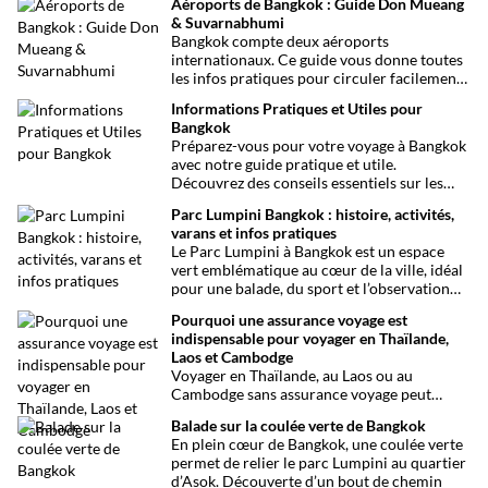
Aéroports de Bangkok : Guide Don Mueang
& Suvarnabhumi
Bangkok compte deux aéroports
internationaux. Ce guide vous donne toutes
les infos pratiques pour circuler facilement
entre Don Mueang, Suvarnabhumi et le
Informations Pratiques et Utiles pour
centre-ville.
Bangkok
Préparez-vous pour votre voyage à Bangkok
avec notre guide pratique et utile.
Découvrez des conseils essentiels sur les
choses à voir et à faire, les infos santé, les
Parc Lumpini Bangkok : histoire, activités,
transports et bien plus encore pour rendre
varans et infos pratiques
votre séjour aussi facile que possible.
Le Parc Lumpini à Bangkok est un espace
vert emblématique au cœur de la ville, idéal
pour une balade, du sport et l’observation
des varans.
Pourquoi une assurance voyage est
indispensable pour voyager en Thaïlande,
Laos et Cambodge
Voyager en Thaïlande, au Laos ou au
Cambodge sans assurance voyage peut
entraîner des risques majeurs. Accidents,
Balade sur la coulée verte de Bangkok
maladies ou perte de bagages sont des
En plein cœur de Bangkok, une coulée verte
imprévus fréquents en Asie du Sud-Est.
permet de relier le parc Lumpini au quartier
Découvrez pourquoi une assurance voyage
d’Asok. Découverte d’un bout de chemin
est essentielle pour garantir votre sécurité