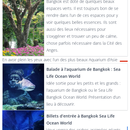
Bangkok est doté de quelques beaux
espaces verts. Il est toujours bon de se
rendre dans l’un de ces espaces pour y
voir quelques belles essences. Ils sont
aussi des lieux nécessaires pour
s’oxygéner et trouver un peu de calme,
chose parfois nécessaire dans la Cité des
Anges.
En avoir plein les yeux avec l’un des plus beaux Aquarium d’Asie
Balade à l'aquarium de Bangkok : Sea
Life Ocean World
Idée sortie pour les petits et les grands :
l’aquarium de Bangkok ou le Sea Life
Bangkok Ocean World. Présentation d’un
lieu à découvrir.
Billets d’entrée à Bangkok Sea Life
Ocean World
Vous verrez des crabes araignées géants,