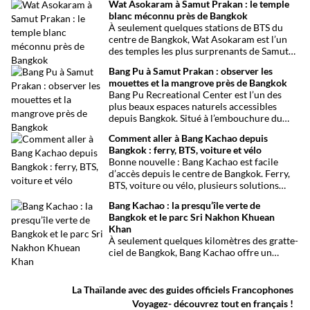
Wat Asokaram à Samut Prakan : le temple
capitale thaïlandaise. Entre son célèbre
blanc méconnu près de Bangkok
marché aux tissus, ses restaurants
À seulement quelques stations de BTS du
traditionnels, ses épiceries et son
centre de Bangkok, Wat Asokaram est l’un
impressionnant temple sikh, ce quartier
des temples les plus surprenants de Samut
offre une immersion dépaysante au cœur de
Prakan. Avec ses 13 stupas blancs inspirés
Bangkok.
Bang Pu à Samut Prakan : observer les
de l’architecture birmane, son atmosphère
mouettes et la mangrove près de Bangkok
paisible et son importance dans la pratique
Bang Pu Recreational Center est l’un des
de la méditation, il offre une excursion
plus beaux espaces naturels accessibles
originale loin des circuits touristiques
depuis Bangkok. Situé à l’embouchure du
habituels.
Chao Phraya, ce site offre un panorama
Comment aller à Bang Kachao depuis
ouvert sur le golfe de Thaïlande, des
Bangkok : ferry, BTS, voiture et vélo
mangroves préservées et l’observation de
Bonne nouvelle : Bang Kachao est facile
milliers d’oiseaux migrateurs chaque année.
d’accès depuis le centre de Bangkok. Ferry,
BTS, voiture ou vélo, plusieurs solutions
permettent de rejoindre rapidement cette
Bang Kachao : la presqu’île verte de
oasis de verdure.
Bangkok et le parc Sri Nakhon Khuean
Khan
À seulement quelques kilomètres des gratte-
ciel de Bangkok, Bang Kachao offre un
visage inattendu de la capitale thaïlandaise.
Entre canaux, mangroves, pistes cyclables,
temples et marché flottant, cette vaste
La Thaïlande avec des guides officiels Francophones
presqu’île protégée constitue l’une des plus
Voyagez- découvrez tout en français !