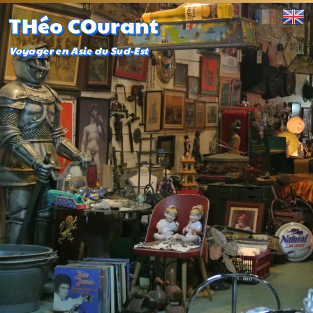
THéo COurant
Voyager en Asie du Sud-Est