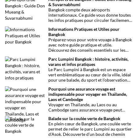
& Suvarnabhumi
Bangkok compte deux aéroports
internationaux. Ce guide vous donne toutes
les infos pratiques pour circuler facilement
entre Don Mueang, Suvarnabhumi et le
Informations Pratiques et Utiles pour
centre-ville.
Bangkok
Préparez-vous pour votre voyage à Bangkok
avec notre guide pratique et utile.
Découvrez des conseils essentiels sur les
choses à voir et à faire, les infos santé, les
Parc Lumpini Bangkok : histoire, activités,
transports et bien plus encore pour rendre
varans et infos pratiques
votre séjour aussi facile que possible.
Le Parc Lumpini à Bangkok est un espace
vert emblématique au cœur de la ville, idéal
pour une balade, du sport et l’observation
des varans.
Pourquoi une assurance voyage est
indispensable pour voyager en Thaïlande,
Laos et Cambodge
Voyager en Thaïlande, au Laos ou au
Cambodge sans assurance voyage peut
entraîner des risques majeurs. Accidents,
Balade sur la coulée verte de Bangkok
maladies ou perte de bagages sont des
En plein cœur de Bangkok, une coulée verte
imprévus fréquents en Asie du Sud-Est.
permet de relier le parc Lumpini au quartier
Découvrez pourquoi une assurance voyage
d’Asok. Découverte d’un bout de chemin
est essentielle pour garantir votre sécurité