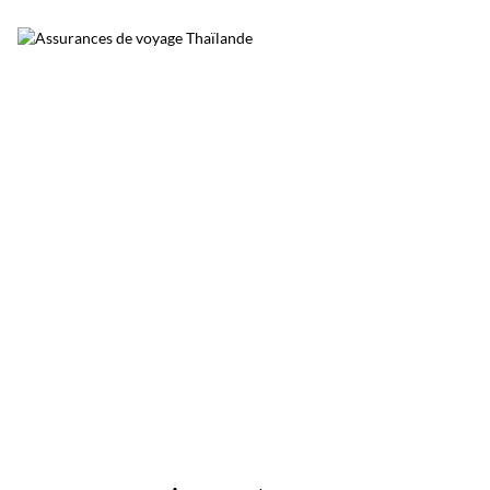
belles escapades nature autour de Bangkok.
Surnommée le poumon vert de Bangkok, elle
permet de découvrir une Thaïlande plus
calme, loin du trafic et de l’agitation urbaine.