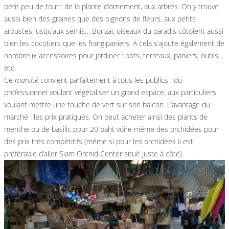
petit peu de tout : de la plante d’ornement, aux arbres. On y trouve
aussi bien des graines que des oignons de fleurs, aux petits
arbustes jusqu’aux semis… Bonzaï, oiseaux du paradis côtoient aussi
bien les cocotiers que les frangipaniers. A cela s’ajoute également de
nombreux accessoires pour jardiner : pots, terreaux, paniers, outils,
etc.
Ce
marché
convient parfaitement à tous les publics : du
professionnel voulant végétaliser un grand espace, aux particuliers
voulant mettre une touche de vert sur son balcon. L’avantage du
marché : les prix pratiqués. On peut acheter ainsi des plants de
menthe ou de basilic pour 20 baht voire même des orchidées pour
des prix très compétitifs (même si pour les orchidées il est
préférable d’aller
Siam Orchid Center
situé juste à côté).