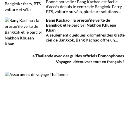
Bonne nouvelle : Bang Kachao est facile
milliers d’oiseaux migrateurs chaque année.
d’accès depuis le centre de Bangkok. Ferry,
BTS, voiture ou vélo, plusieurs solutions
permettent de rejoindre rapidement cette
Bang Kachao : la presqu’île verte de
oasis de verdure.
Bangkok et le parc Sri Nakhon Khuean
Khan
À seulement quelques kilomètres des gratte-
ciel de Bangkok, Bang Kachao offre un
visage inattendu de la capitale thaïlandaise.
Entre canaux, mangroves, pistes cyclables,
temples et marché flottant, cette vaste
La Thaïlande avec des guides officiels Francophones
presqu’île protégée constitue l’une des plus
Voyagez- découvrez tout en français !
belles escapades nature autour de Bangkok.
Surnommée le poumon vert de Bangkok, elle
permet de découvrir une Thaïlande plus
calme, loin du trafic et de l’agitation urbaine.