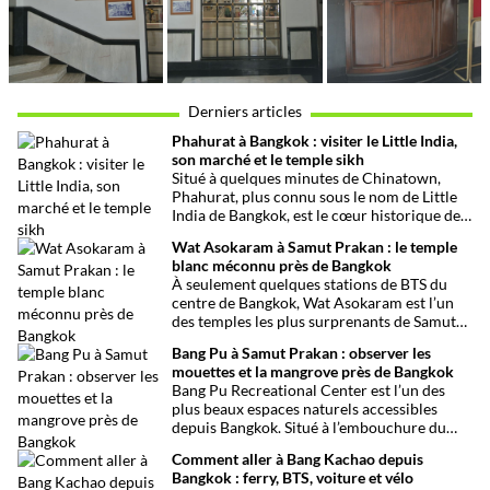
Derniers articles
Phahurat à Bangkok : visiter le Little India,
son marché et le temple sikh
Situé à quelques minutes de Chinatown,
Phahurat, plus connu sous le nom de Little
India de Bangkok, est le cœur historique de
la communauté indienne et sikhe de la
Wat Asokaram à Samut Prakan : le temple
capitale thaïlandaise. Entre son célèbre
blanc méconnu près de Bangkok
marché aux tissus, ses restaurants
À seulement quelques stations de BTS du
traditionnels, ses épiceries et son
centre de Bangkok, Wat Asokaram est l’un
impressionnant temple sikh, ce quartier
des temples les plus surprenants de Samut
offre une immersion dépaysante au cœur de
Prakan. Avec ses 13 stupas blancs inspirés
Bangkok.
Bang Pu à Samut Prakan : observer les
de l’architecture birmane, son atmosphère
mouettes et la mangrove près de Bangkok
paisible et son importance dans la pratique
Bang Pu Recreational Center est l’un des
de la méditation, il offre une excursion
plus beaux espaces naturels accessibles
originale loin des circuits touristiques
depuis Bangkok. Situé à l’embouchure du
habituels.
Chao Phraya, ce site offre un panorama
Comment aller à Bang Kachao depuis
ouvert sur le golfe de Thaïlande, des
Bangkok : ferry, BTS, voiture et vélo
mangroves préservées et l’observation de