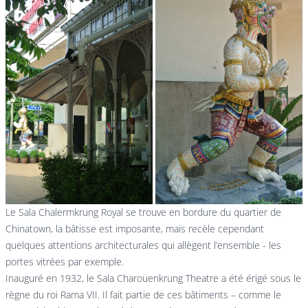
Le Sala Chalermkrung Royal se trouve en bordure du quartier de
Chinatown, la bâtisse est imposante, mais recèle cependant
quelques attentions architecturales qui allègent l’ensemble - les
portes vitrées par exemple.
Inauguré en 1932, le Sala Charouenkrung Theatre a été érigé sous le
règne du roi Rama VII. Il fait partie de ces bâtiments – comme le