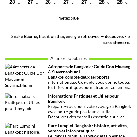
meteoblue
Snake Baume, tradition thaï, énergie retrouvée — découvrez-le
sans attendre.
Articles populaires
Aéroports de Bangkok : Guide Don Mueang
& Suvarnabhumi
Bangkok compte deux aéroports
internationaux. Ce guide vous donne toutes
les infos pratiques pour circuler facilement
entre Don Mueang, Suvarnabhumi et le
Informations Pratiques et Utiles pour
centre-ville.
Bangkok
Préparez-vous pour votre voyage à Bangkok
avec notre guide pratique et utile.
Découvrez des conseils essentiels sur les
choses à voir et à faire, les infos santé, les
Parc Lumpini Bangkok : histoire, activités,
transports et bien plus encore pour rendre
varans et infos pratiques
votre séjour aussi facile que possible.
Le Parc Lumpini à Bangkok est un espace