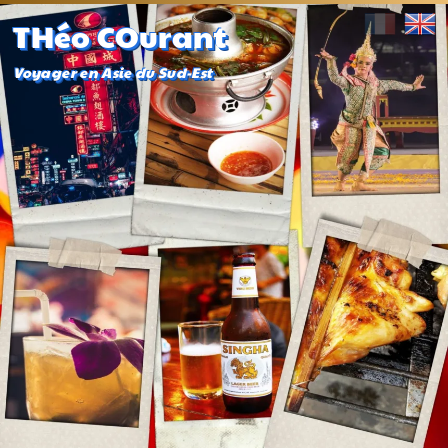
THéo COurant
Voyager en Asie du Sud-Est