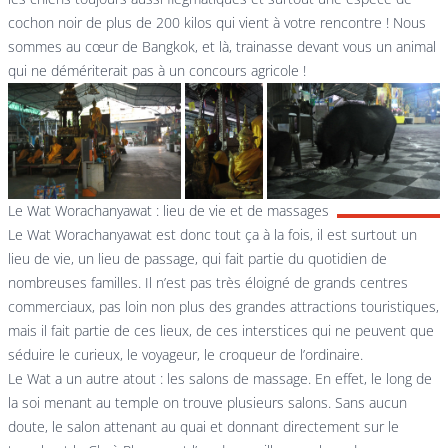
cochon noir de plus de 200 kilos qui vient à votre rencontre ! Nous
sommes au cœur de Bangkok, et là, trainasse devant vous un animal
qui ne démériterait pas à un concours agricole !
Le Wat Worachanyawat : lieu de vie et de massages
Le Wat Worachanyawat est donc tout ça à la fois, il est surtout un
lieu de vie, un lieu de passage, qui fait partie du quotidien de
nombreuses familles. Il n’est pas très éloigné de grands centres
commerciaux, pas loin non plus des grandes attractions touristiques,
mais il fait partie de ces lieux, de ces interstices qui ne peuvent que
séduire le curieux, le voyageur, le croqueur de l’ordinaire.
Le Wat a un autre atout : les salons de massage. En effet, le long de
la soi menant au temple on trouve plusieurs salons. Sans aucun
doute, le salon attenant au quai et donnant directement sur le