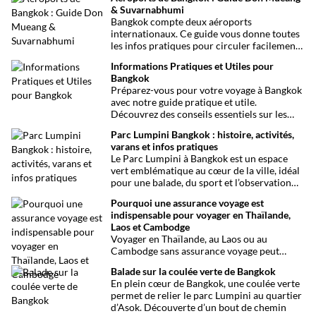
& Suvarnabhumi
Bangkok compte deux aéroports
internationaux. Ce guide vous donne toutes
les infos pratiques pour circuler facilement
entre Don Mueang, Suvarnabhumi et le
Informations Pratiques et Utiles pour
centre-ville.
Bangkok
Préparez-vous pour votre voyage à Bangkok
avec notre guide pratique et utile.
Découvrez des conseils essentiels sur les
choses à voir et à faire, les infos santé, les
Parc Lumpini Bangkok : histoire, activités,
transports et bien plus encore pour rendre
varans et infos pratiques
votre séjour aussi facile que possible.
Le Parc Lumpini à Bangkok est un espace
vert emblématique au cœur de la ville, idéal
pour une balade, du sport et l’observation
des varans.
Pourquoi une assurance voyage est
indispensable pour voyager en Thaïlande,
Laos et Cambodge
Voyager en Thaïlande, au Laos ou au
Cambodge sans assurance voyage peut
entraîner des risques majeurs. Accidents,
Balade sur la coulée verte de Bangkok
maladies ou perte de bagages sont des
En plein cœur de Bangkok, une coulée verte
imprévus fréquents en Asie du Sud-Est.
permet de relier le parc Lumpini au quartier
Découvrez pourquoi une assurance voyage
d’Asok. Découverte d’un bout de chemin
est essentielle pour garantir votre sécurité