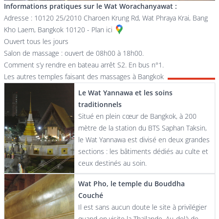
Informations pratiques sur le Wat Worachanyawat :
Adresse : 10120 25/2010 Charoen Krung Rd, Wat Phraya Krai, Bang
Kho Laem, Bangkok 10120 -
Plan ici
Ouvert tous les jours
Salon de massage : ouvert de 08h00 à 18h00.
Comment s’y rendre en bateau arrêt S2. En bus n°1.
Les autres temples faisant des massages à Bangkok
Le Wat Yannawa et les soins
traditionnels
Situé en plein cœur de Bangkok, à 200
mètre de la station du BTS Saphan Taksin,
le Wat Yannawa est divisé en deux grandes
sections : les bâtiments dédiés au culte et
ceux destinés au soin.
Wat Pho, le temple du Bouddha
Couché
Il est sans aucun doute le site à privilégier
quand on visite la Thaïlande. Au-delà de