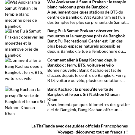
Wat Asokaram à Samut Prakan : le temple
capitale thaïlandaise. Entre son célèbre
blanc méconnu près de Bangkok
marché aux tissus, ses restaurants
À seulement quelques stations de BTS du
traditionnels, ses épiceries et son
centre de Bangkok, Wat Asokaram est l’un
impressionnant temple sikh, ce quartier
des temples les plus surprenants de Samut
offre une immersion dépaysante au cœur de
Prakan. Avec ses 13 stupas blancs inspirés
Bangkok.
Bang Pu à Samut Prakan : observer les
de l’architecture birmane, son atmosphère
mouettes et la mangrove près de Bangkok
paisible et son importance dans la pratique
Bang Pu Recreational Center est l’un des
de la méditation, il offre une excursion
plus beaux espaces naturels accessibles
originale loin des circuits touristiques
depuis Bangkok. Situé à l’embouchure du
habituels.
Chao Phraya, ce site offre un panorama
Comment aller à Bang Kachao depuis
ouvert sur le golfe de Thaïlande, des
Bangkok : ferry, BTS, voiture et vélo
mangroves préservées et l’observation de
Bonne nouvelle : Bang Kachao est facile
milliers d’oiseaux migrateurs chaque année.
d’accès depuis le centre de Bangkok. Ferry,
BTS, voiture ou vélo, plusieurs solutions
permettent de rejoindre rapidement cette
Bang Kachao : la presqu’île verte de
oasis de verdure.
Bangkok et le parc Sri Nakhon Khuean
Khan
À seulement quelques kilomètres des gratte-
ciel de Bangkok, Bang Kachao offre un
visage inattendu de la capitale thaïlandaise.
Entre canaux, mangroves, pistes cyclables,
temples et marché flottant, cette vaste
La Thaïlande avec des guides officiels Francophones
presqu’île protégée constitue l’une des plus
Voyagez- découvrez tout en français !