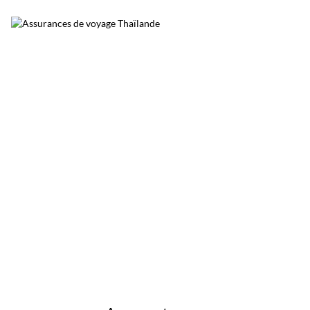
belles escapades nature autour de Bangkok.
Surnommée le poumon vert de Bangkok, elle
permet de découvrir une Thaïlande plus
calme, loin du trafic et de l’agitation urbaine.