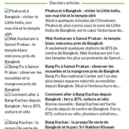
Derniers articles
Phahurat à Bangkok : visiter le Little India,
son marché et le temple sikh
Situé à quelques minutes de Chinatown,
Phahurat, plus connu sous le nom de Little
India de Bangkok, est le cœur historique de
la communauté indienne et sikhe de la
Wat Asokaram à Samut Prakan : le temple
capitale thaïlandaise. Entre son célèbre
blanc méconnu près de Bangkok
marché aux tissus, ses restaurants
À seulement quelques stations de BTS du
traditionnels, ses épiceries et son
centre de Bangkok, Wat Asokaram est l’un
impressionnant temple sikh, ce quartier
des temples les plus surprenants de Samut
offre une immersion dépaysante au cœur de
Prakan. Avec ses 13 stupas blancs inspirés
Bangkok.
Bang Pu à Samut Prakan : observer les
de l’architecture birmane, son atmosphère
mouettes et la mangrove près de Bangkok
paisible et son importance dans la pratique
Bang Pu Recreational Center est l’un des
de la méditation, il offre une excursion
plus beaux espaces naturels accessibles
originale loin des circuits touristiques
depuis Bangkok. Situé à l’embouchure du
habituels.
Chao Phraya, ce site offre un panorama
Comment aller à Bang Kachao depuis
ouvert sur le golfe de Thaïlande, des
Bangkok : ferry, BTS, voiture et vélo
mangroves préservées et l’observation de
Bonne nouvelle : Bang Kachao est facile
milliers d’oiseaux migrateurs chaque année.
d’accès depuis le centre de Bangkok. Ferry,
BTS, voiture ou vélo, plusieurs solutions
permettent de rejoindre rapidement cette
Bang Kachao : la presqu’île verte de
oasis de verdure.
Bangkok et le parc Sri Nakhon Khuean