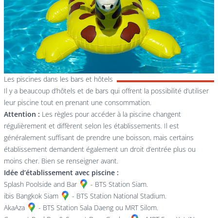
Les piscines dans les bars et hôtels
Il y a beaucoup d’hôtels et de bars qui offrent la possibilité d’utiliser
leur piscine tout en prenant une consommation.
Attention :
Les règles pour accéder à la piscine changent
régulièrement et diffèrent selon les établissements. Il est
généralement suffisant de prendre une boisson, mais certains
établissement demandent également un droit d’entrée plus ou
moins cher. Bien se renseigner avant.
Idée d’établissement avec piscine :
Splash Poolside and Bar
- BTS Station Siam.
ibis Bangkok Siam
- BTS Station National Stadium.
AkaAza
- BTS Station Sala Daeng ou MRT Silom.