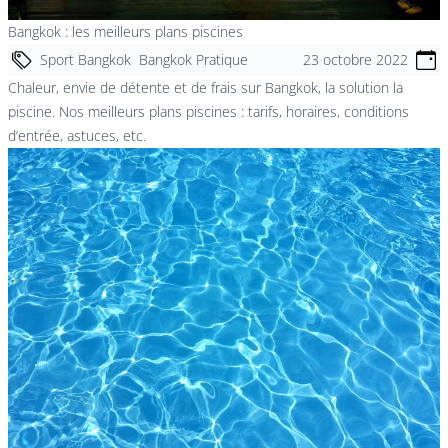
Bangkok : les meilleurs plans piscines
Sport Bangkok
Bangkok Pratique
23 octobre 2022
Chaleur, envie de détente et de frais sur Bangkok, la solution la
piscine. Nos meilleurs plans piscines : tarifs, horaires, conditions
d’entrée, astuces, etc.