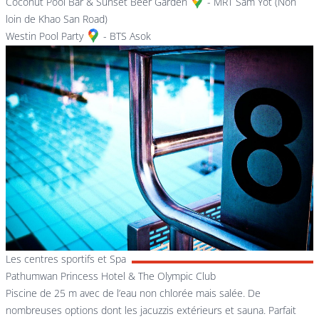
Coconut Pool Bar & Sunset Beer Garden
- MRT Sam Yot (Non
loin de Khao San Road)
Westin Pool Party
- BTS Asok
Les centres sportifs et Spa
Pathumwan Princess Hotel & The Olympic Club
Piscine de 25 m avec de l’eau non chlorée mais salée. De
nombreuses options dont les jacuzzis extérieurs et sauna. Parfait