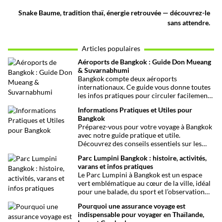
Snake Baume, tradition thaï, énergie retrouvée — découvrez-le
sans attendre.
Articles populaires
Aéroports de Bangkok : Guide Don Mueang
& Suvarnabhumi
Bangkok compte deux aéroports
internationaux. Ce guide vous donne toutes
les infos pratiques pour circuler facilement
entre Don Mueang, Suvarnabhumi et le
Informations Pratiques et Utiles pour
centre-ville.
Bangkok
Préparez-vous pour votre voyage à Bangkok
avec notre guide pratique et utile.
Découvrez des conseils essentiels sur les
choses à voir et à faire, les infos santé, les
Parc Lumpini Bangkok : histoire, activités,
transports et bien plus encore pour rendre
varans et infos pratiques
votre séjour aussi facile que possible.
Le Parc Lumpini à Bangkok est un espace
vert emblématique au cœur de la ville, idéal
pour une balade, du sport et l’observation
des varans.
Pourquoi une assurance voyage est
indispensable pour voyager en Thaïlande,