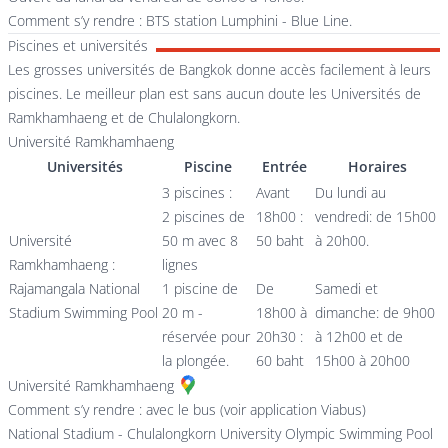
Comment s’y rendre : BTS station Lumphini - Blue Line.
Piscines et universités
Les grosses universités de Bangkok donne accès facilement à leurs
piscines. Le meilleur plan est sans aucun doute les Universités de
Ramkhamhaeng et de Chulalongkorn.
Université Ramkhamhaeng
Universités
Piscine
Entrée
Horaires
3 piscines :
Avant
Du lundi au
2 piscines de
18h00 :
vendredi: de 15h00
Université
50 m avec 8
50 baht
à 20h00.
Ramkhamhaeng :
lignes
Rajamangala National
1 piscine de
De
Samedi et
Stadium Swimming Pool
20 m -
18h00 à
dimanche: de 9h00
réservée pour
20h30 :
à 12h00 et de
la plongée.
60 baht
15h00 à 20h00
Université Ramkhamhaeng
Comment s’y rendre : avec le bus (voir application Viabus)
National Stadium - Chulalongkorn University Olympic Swimming Pool