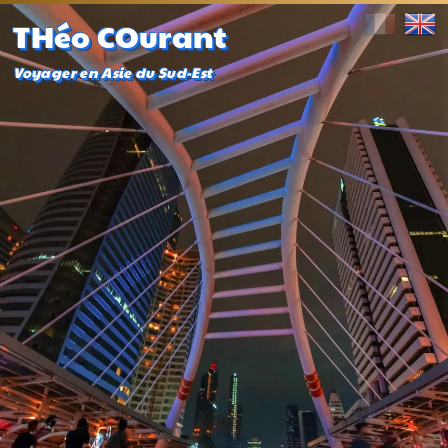
THéo COurant
Voyager en Asie du Sud-Est