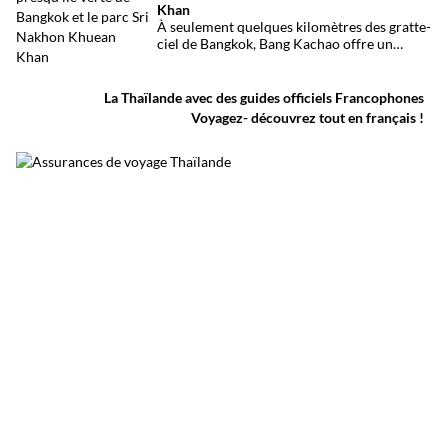
Khan
À seulement quelques kilomètres des gratte-
ciel de Bangkok, Bang Kachao offre un
visage inattendu de la capitale thaïlandaise.
Entre canaux, mangroves, pistes cyclables,
temples et marché flottant, cette vaste
La Thaïlande avec des guides officiels Francophones
presqu’île protégée constitue l’une des plus
Voyagez- découvrez tout en français !
belles escapades nature autour de Bangkok.
Surnommée le poumon vert de Bangkok, elle
permet de découvrir une Thaïlande plus
calme, loin du trafic et de l’agitation urbaine.