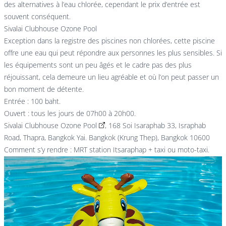
des alternatives à l’eau chlorée, cependant le prix d’entrée est
souvent conséquent.
Sivalai Clubhouse Ozone Pool
Exception dans la registre des piscines non chlorées, cette piscine
offre une eau qui peut répondre aux personnes les plus sensibles. Si
les équipements sont un peu âgés et le cadre pas des plus
réjouissant, cela demeure un lieu agréable et où l’on peut passer un
bon moment de détente.
Entrée : 100 baht.
Ouvert : tous les jours de 07h00 à 20h00.
Sivalai Clubhouse Ozone Pool
, 168 Soi Isaraphab 33, Israphab
Road, Thapra, Bangkok Yai. Bangkok (Krung Thep), Bangkok 10600
Comment s’y rendre : MRT station Itsaraphap + taxi ou moto-taxi.