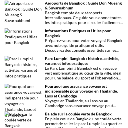
Aéroports de Bangkok : Guide Don Mueang
& Suvarnabhumi
Bangkok compte deux aéroports
internationaux. Ce guide vous donne toutes
les infos pratiques pour circuler facilement
entre Don Mueang, Suvarnabhumi et le
Informations Pratiques et Utiles pour
centre-ville.
Bangkok
Préparez-vous pour votre voyage à Bangkok
avec notre guide pratique et utile.
Découvrez des conseils essentiels sur les
choses à voir et à faire, les infos santé, les
Parc Lumpini Bangkok : histoire, activités,
transports et bien plus encore pour rendre
varans et infos pratiques
votre séjour aussi facile que possible.
Le Parc Lumpini à Bangkok est un espace
vert emblématique au cœur de la ville, idéal
pour une balade, du sport et l’observation
des varans.
Pourquoi une assurance voyage est
indispensable pour voyager en Thaïlande,
Laos et Cambodge
Voyager en Thaïlande, au Laos ou au
Cambodge sans assurance voyage peut
entraîner des risques majeurs. Accidents,
Balade sur la coulée verte de Bangkok
maladies ou perte de bagages sont des
En plein cœur de Bangkok, une coulée verte
imprévus fréquents en Asie du Sud-Est.
permet de relier le parc Lumpini au quartier
Découvrez pourquoi une assurance voyage