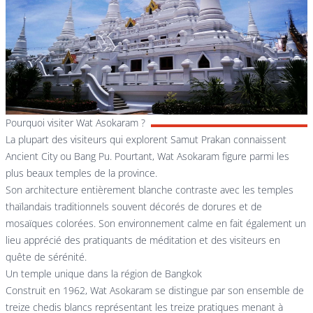
Pourquoi visiter Wat Asokaram ?
La plupart des visiteurs qui explorent Samut Prakan connaissent
Ancient City
ou
Bang Pu
. Pourtant, Wat Asokaram figure parmi les
plus beaux temples de la province.
Son architecture entièrement blanche contraste avec les temples
thaïlandais traditionnels souvent décorés de dorures et de
mosaïques colorées. Son environnement calme en fait également un
lieu apprécié des pratiquants de méditation et des visiteurs en
quête de sérénité.
Un temple unique dans la région de Bangkok
Construit en 1962, Wat Asokaram se distingue par son ensemble de
treize chedis blancs représentant les treize pratiques menant à