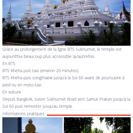
Grâce au prolongement de la ligne BTS Sukhumvit, le temple est
aujourd’hui beaucoup plus accessible qu’autrefois.
En BTS
BTS Kheha puis taxi (environ 20 minutes).
BTS Kheha puis songthaew jusqu’à la Soi 60 avant de poursuivre à
pied ou en moto-taxi.
En voiture
Depuis Bangkok, suivre Sukhumvit Road vers Samut Prakan jusqu’à la
Soi 60 puis remonter jusqu’au temple.
Informations pratiques