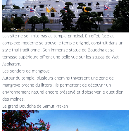
La visite ne se limite pas au temple principal. En effet, face au
complexe moderne se trouve le temple originel, construit dans un
style thaï traditionnel. Son immense statue de Bouddha et sa
terrasse supérieure offrent une belle vue sur les stupas de Wat
Asokaram.
Les sentiers de mangrove
Autour du temple, plusieurs chemins traversent une zone de
mangrove proche du littoral. Ils permettent de découvrir un
environnement naturel encore préservé et d’observer le quotidien
des moines.
Le grand Bouddha de Samut Prakan