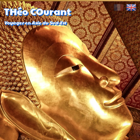
THéo COurant
Voyager en Asie du Sud-Est