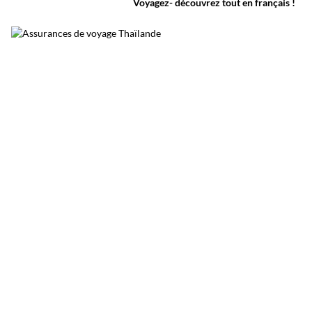
Voyagez- découvrez tout en français !
belles escapades nature autour de Bangkok.
Surnommée le poumon vert de Bangkok, elle
permet de découvrir une Thaïlande plus
calme, loin du trafic et de l’agitation urbaine.