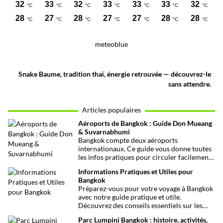
meteoblue
Snake Baume, tradition thaï, énergie retrouvée — découvrez-le
sans attendre.
Articles populaires
Aéroports de Bangkok : Guide Don Mueang
& Suvarnabhumi
Bangkok compte deux aéroports
internationaux. Ce guide vous donne toutes
les infos pratiques pour circuler facilement
entre Don Mueang, Suvarnabhumi et le
Informations Pratiques et Utiles pour
centre-ville.
Bangkok
Préparez-vous pour votre voyage à Bangkok
avec notre guide pratique et utile.
Découvrez des conseils essentiels sur les
choses à voir et à faire, les infos santé, les
Parc Lumpini Bangkok : histoire, activités,
transports et bien plus encore pour rendre