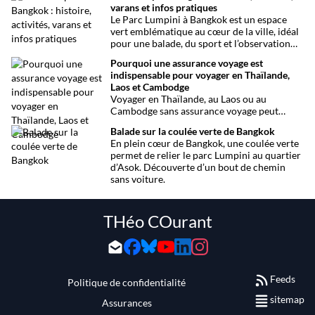
varans et infos pratiques
votre séjour aussi facile que possible.
Le Parc Lumpini à Bangkok est un espace
vert emblématique au cœur de la ville, idéal
pour une balade, du sport et l’observation
des varans.
Pourquoi une assurance voyage est
indispensable pour voyager en Thaïlande,
Laos et Cambodge
Voyager en Thaïlande, au Laos ou au
Cambodge sans assurance voyage peut
entraîner des risques majeurs. Accidents,
Balade sur la coulée verte de Bangkok
maladies ou perte de bagages sont des
En plein cœur de Bangkok, une coulée verte
imprévus fréquents en Asie du Sud-Est.
permet de relier le parc Lumpini au quartier
Découvrez pourquoi une assurance voyage
d’Asok. Découverte d’un bout de chemin
est essentielle pour garantir votre sécurité
sans voiture.
et votre sérénité.
THéo COurant
Feeds
Politique de confidentialité
sitemap
Assurances