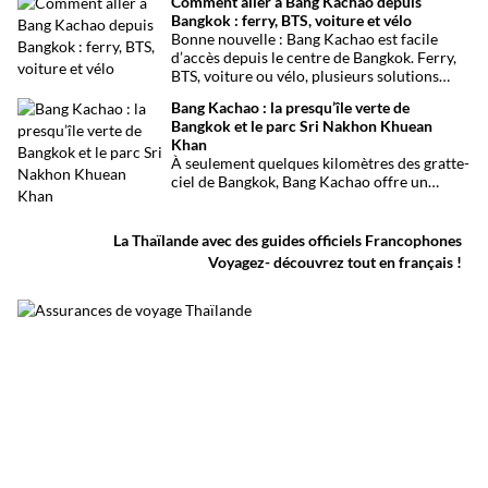
Comment aller à Bang Kachao depuis
ouvert sur le golfe de Thaïlande, des
Bangkok : ferry, BTS, voiture et vélo
mangroves préservées et l’observation de
Bonne nouvelle : Bang Kachao est facile
milliers d’oiseaux migrateurs chaque année.
d’accès depuis le centre de Bangkok. Ferry,
BTS, voiture ou vélo, plusieurs solutions
permettent de rejoindre rapidement cette
Bang Kachao : la presqu’île verte de
oasis de verdure.
Bangkok et le parc Sri Nakhon Khuean
Khan
À seulement quelques kilomètres des gratte-
ciel de Bangkok, Bang Kachao offre un
visage inattendu de la capitale thaïlandaise.
Entre canaux, mangroves, pistes cyclables,
temples et marché flottant, cette vaste
La Thaïlande avec des guides officiels Francophones
presqu’île protégée constitue l’une des plus
Voyagez- découvrez tout en français !
belles escapades nature autour de Bangkok.
Surnommée le poumon vert de Bangkok, elle
permet de découvrir une Thaïlande plus
calme, loin du trafic et de l’agitation urbaine.