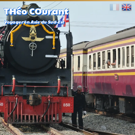
THéo COurant
Voyager en Asie du Sud-Est