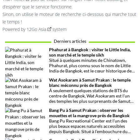
d’espérer que le service fonctionne.
Sinon, on utilise le moteur de recherche ci-dessous qui marche tout
le temps !
Powered by
12Go Asia
system
Derniers articles
Phahurat à Bangkok : visiter le Little India,
son marché et le temple sikh
Situé à quelques minutes de Chinatown,
Phahurat, plus connu sous le nom de Little
India de Bangkok, est le cœur historique de
la communauté indienne et sikhe de la
Wat Asokaram à Samut Prakan : le temple
capitale thaïlandaise. Entre son célèbre
blanc méconnu près de Bangkok
marché aux tissus, ses restaurants
À seulement quelques stations de BTS du
traditionnels, ses épiceries et son
centre de Bangkok, Wat Asokaram est l’un
impressionnant temple sikh, ce quartier
des temples les plus surprenants de Samut
offre une immersion dépaysante au cœur de
Prakan. Avec ses 13 stupas blancs inspirés
Bangkok.
Bang Pu à Samut Prakan : observer les
de l’architecture birmane, son atmosphère
mouettes et la mangrove près de Bangkok
paisible et son importance dans la pratique
Bang Pu Recreational Center est l’un des
de la méditation, il offre une excursion
plus beaux espaces naturels accessibles
originale loin des circuits touristiques
depuis Bangkok. Situé à l’embouchure du
habituels.
Chao Phraya, ce site offre un panorama