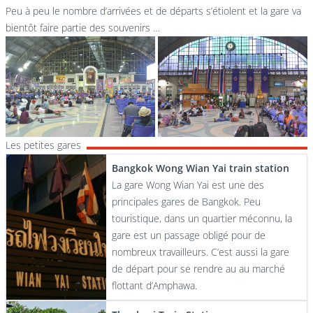
Peu à peu le nombre d’arrivées et de départs s’étiolent et la gare va
bientôt faire partie des souvenirs …
Les petites gares
Bangkok Wong Wian Yai train station
La gare Wong Wian Yai est une des
principales gares de Bangkok. Peu
touristique, dans un quartier méconnu, la
gare est un passage obligé pour de
nombreux travailleurs. C’est aussi la gare
de départ pour se rendre au au marché
flottant d’Amphawa.