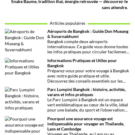
Snake Baume, tradition thaï, énergie retrouvée — découvrez-le
sans attendre.
Articles populaires
Aéroports de Bangkok : Guide Don Mueang
& Suvarnabhumi
Bangkok compte deux aéroports
internationaux. Ce guide vous donne toutes
les infos pratiques pour circuler facilement
entre Don Mueang, Suvarnabhumi et le
Informations Pratiques et Utiles pour
centre-ville.
Bangkok
Préparez-vous pour votre voyage à Bangkok
avec notre guide pratique et utile.
Découvrez des conseils essentiels sur les
choses à voir et à faire, les infos santé, les
Parc Lumpini Bangkok : histoire, activités,
transports et bien plus encore pour rendre
varans et infos pratiques
votre séjour aussi facile que possible.
Le Parc Lumpini à Bangkok est un espace
vert emblématique au cœur de la ville, idéal
pour une balade, du sport et l’observation
des varans.
Pourquoi une assurance voyage est
indispensable pour voyager en Thaïlande,
Laos et Cambodge
Voyager en Thaïlande, au Laos ou au