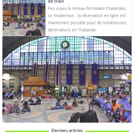
de train
Peu à peu le réseau ferroviaire thaïlandais
se modernise… la réservation en ligne est
maintenant possible pour de nombreuses
destinations en Thaïlande.
Derniers articles