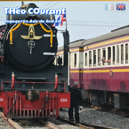
THéo COurant
Voyager en Asie du Sud-Est