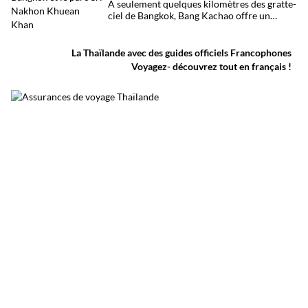
À seulement quelques kilomètres des gratte-
ciel de Bangkok, Bang Kachao offre un
visage inattendu de la capitale thaïlandaise.
Entre canaux, mangroves, pistes cyclables,
temples et marché flottant, cette vaste
La Thaïlande avec des guides officiels Francophones
presqu’île protégée constitue l’une des plus
Voyagez- découvrez tout en français !
belles escapades nature autour de Bangkok.
Surnommée le poumon vert de Bangkok, elle
permet de découvrir une Thaïlande plus
calme, loin du trafic et de l’agitation urbaine.