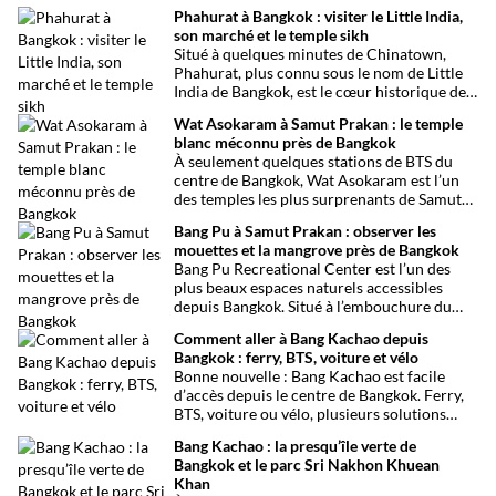
Phahurat à Bangkok : visiter le Little India,
son marché et le temple sikh
Situé à quelques minutes de Chinatown,
Phahurat, plus connu sous le nom de Little
India de Bangkok, est le cœur historique de
la communauté indienne et sikhe de la
Wat Asokaram à Samut Prakan : le temple
capitale thaïlandaise. Entre son célèbre
blanc méconnu près de Bangkok
marché aux tissus, ses restaurants
À seulement quelques stations de BTS du
traditionnels, ses épiceries et son
centre de Bangkok, Wat Asokaram est l’un
impressionnant temple sikh, ce quartier
des temples les plus surprenants de Samut
offre une immersion dépaysante au cœur de
Prakan. Avec ses 13 stupas blancs inspirés
Bangkok.
Bang Pu à Samut Prakan : observer les
de l’architecture birmane, son atmosphère
mouettes et la mangrove près de Bangkok
paisible et son importance dans la pratique
Bang Pu Recreational Center est l’un des
de la méditation, il offre une excursion
plus beaux espaces naturels accessibles
originale loin des circuits touristiques
depuis Bangkok. Situé à l’embouchure du
habituels.
Chao Phraya, ce site offre un panorama
Comment aller à Bang Kachao depuis
ouvert sur le golfe de Thaïlande, des
Bangkok : ferry, BTS, voiture et vélo
mangroves préservées et l’observation de
Bonne nouvelle : Bang Kachao est facile
milliers d’oiseaux migrateurs chaque année.
d’accès depuis le centre de Bangkok. Ferry,
BTS, voiture ou vélo, plusieurs solutions
permettent de rejoindre rapidement cette
Bang Kachao : la presqu’île verte de
oasis de verdure.
Bangkok et le parc Sri Nakhon Khuean
Khan