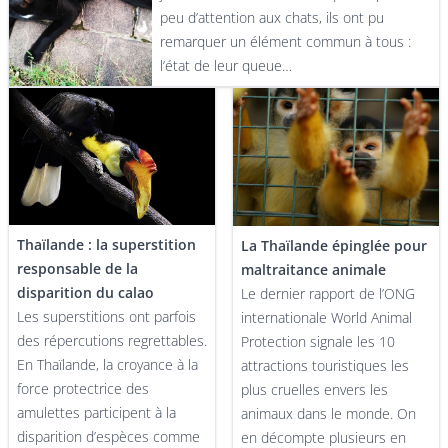
peu d’attention aux chats, ils ont pu
remarquer un élément commun à tous :
l’état de leur queue…
Thaïlande : la superstition
La Thaïlande épinglée pour
responsable de la
maltraitance animale
disparition du calao
Le dernier rapport de l’ONG
Les superstitions ont parfois
internationale World Animal
des répercutions regrettables.
Protection signale les 10
En Thaïlande, la croyance à la
attractions touristiques les
force protectrice des
plus cruelles envers les
amulettes participent à la
animaux dans le monde. On
disparition d’espèces comme
en décompte plusieurs en