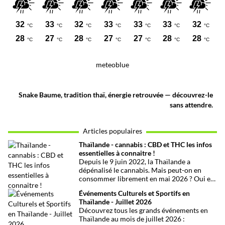
meteoblue
Snake Baume, tradition thaï, énergie retrouvée — découvrez-le
sans attendre.
Articles populaires
Thaïlande - cannabis : CBD et THC les infos
essentielles à connaitre !
Depuis le 9 juin 2022, la Thaïlande a
dépénalisé le cannabis. Mais peut-on en
consommer librement en mai 2026 ? Oui et
non, attention aux petits détails et aux
Événements Culturels et Sportifs en
confusions qui peuvent avoir de grosses
Thaïlande - Juillet 2026
conséquences ! Explications.
Découvrez tous les grands événements en
Thaïlande au mois de juillet 2026 :