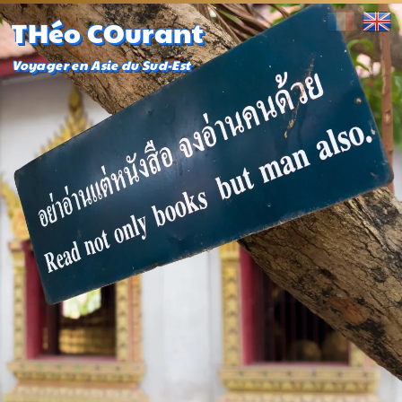
THéo COurant
Voyager en Asie du Sud-Est