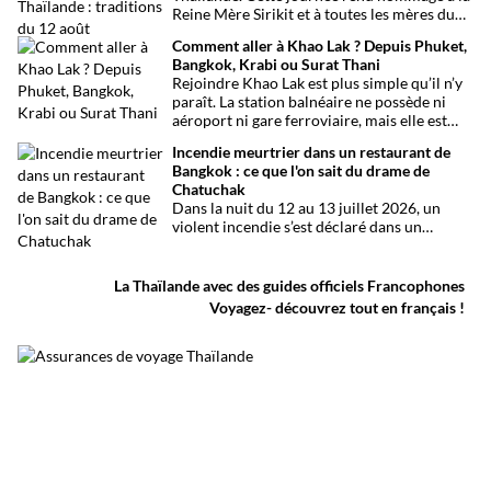
Reine Mère Sirikit et à toutes les mères du
pays. Une occasion mêlant respect,
Comment aller à Khao Lak ? Depuis Phuket,
traditions bouddhistes et festivités
Bangkok, Krabi ou Surat Thani
populaires dans tout le royaume.
Rejoindre Khao Lak est plus simple qu’il n’y
paraît. La station balnéaire ne possède ni
aéroport ni gare ferroviaire, mais elle est
parfaitement desservie grâce à l’aéroport
Incendie meurtrier dans un restaurant de
international de Phuket, situé à un peu plus
Bangkok : ce que l'on sait du drame de
d’une heure de route. Que vous arriviez de
Chatuchak
Bangkok, Phuket, Krabi, Surat Thani ou de
Dans la nuit du 12 au 13 juillet 2026, un
Khao Sok, voici toutes les solutions pour
violent incendie s’est déclaré dans un
organiser votre trajet dans les meilleures
établissement de divertissement du quartier
conditions.
de Chatuchak, à Bangkok. Le bilan
provisoire est particulièrement lourd avec
La Thaïlande avec des guides officiels Francophones
au moins 27 morts et plusieurs dizaines de
Voyagez- découvrez tout en français !
blessés.