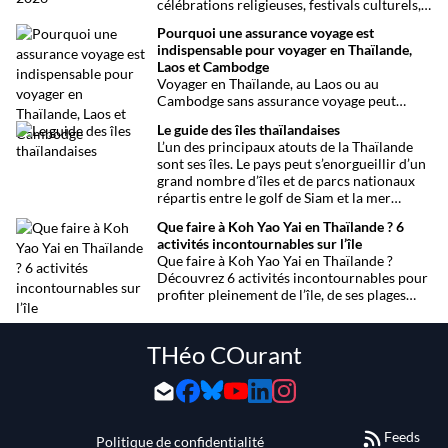
célébrations religieuses, festivals culturels,
marathons, expositions bien-être, concerts
Pourquoi une assurance voyage est
et fêtes locales. Une sélection
indispensable pour voyager en Thaïlande,
chronologique complète pour ne rien
Laos et Cambodge
manquer !
Voyager en Thaïlande, au Laos ou au
Cambodge sans assurance voyage peut
entraîner des risques majeurs. Accidents,
Le guide des îles thaïlandaises
maladies ou perte de bagages sont des
L’un des principaux atouts de la Thaïlande
imprévus fréquents en Asie du Sud-Est.
sont ses îles. Le pays peut s’enorgueillir d’un
Découvrez pourquoi une assurance voyage
grand nombre d’îles et de parcs nationaux
est essentielle pour garantir votre sécurité
répartis entre le golf de Siam et la mer
et votre sérénité.
Andaman. Toutes les infos.
Que faire à Koh Yao Yai en Thaïlande ? 6
activités incontournables sur l’île
Que faire à Koh Yao Yai en Thaïlande ?
Découvrez 6 activités incontournables pour
profiter pleinement de l’île, de ses plages
préservées à la découverte en sidecar.
THéo COurant
Feeds
Politique de confidentialité