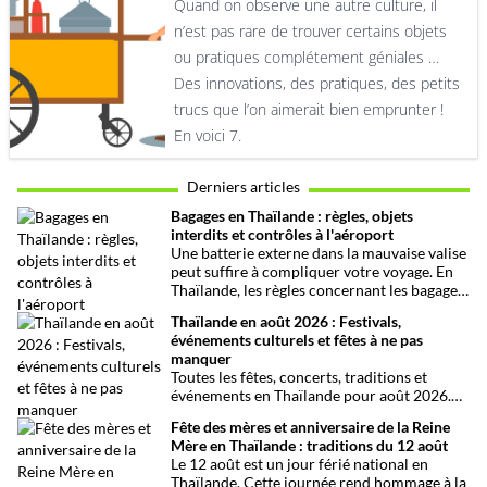
Quand on observe une autre culture, il
n’est pas rare de trouver certains objets
ou pratiques complétement géniales …
Des innovations, des pratiques, des petits
trucs que l’on aimerait bien emprunter !
En voici 7.
Derniers articles
Bagages en Thaïlande : règles, objets
interdits et contrôles à l'aéroport
Une batterie externe dans la mauvaise valise
peut suffire à compliquer votre voyage. En
Thaïlande, les règles concernant les bagages,
les batteries et les contrôles de sécurité
Thaïlande en août 2026 : Festivals,
méritent d’être vérifiées avant le départ.
événements culturels et fêtes à ne pas
manquer
Toutes les fêtes, concerts, traditions et
événements en Thaïlande pour août 2026.
Une sélection par date, thème et région pour
Fête des mères et anniversaire de la Reine
organiser son voyage.
Mère en Thaïlande : traditions du 12 août
Le 12 août est un jour férié national en
Thaïlande. Cette journée rend hommage à la