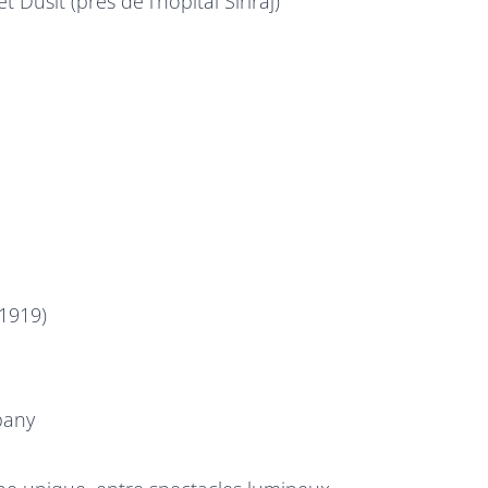
usit (près de l’hôpital Siriraj)
 1919)
pany