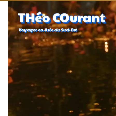
THéo COurant
Voyager en Asie du Sud-Est