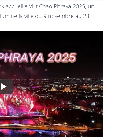
k accueille Vijit Chao Phraya 2025, un
llumine la ville du 9 novembre au 23
Play