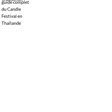
Thaïlande. D’immenses sculptures de cire
défilent dans les rues au rythme des danses
traditionnelles et des musiques de l’Isan,
célébrant le début du carême bouddhique
dans une atmosphère aussi spirituelle que
festive.