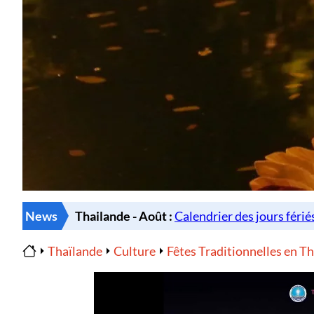
News
Thaïlande
Culture
Fêtes Traditionnelles en T
Home