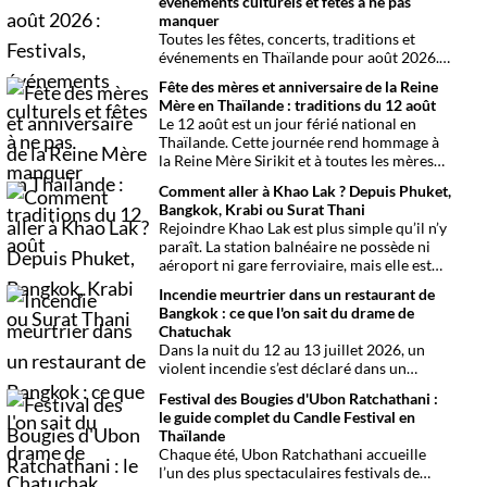
événements culturels et fêtes à ne pas
manquer
Toutes les fêtes, concerts, traditions et
événements en Thaïlande pour août 2026.
Une sélection par date, thème et région
Fête des mères et anniversaire de la Reine
pour organiser son voyage.
Mère en Thaïlande : traditions du 12 août
Le 12 août est un jour férié national en
Thaïlande. Cette journée rend hommage à
la Reine Mère Sirikit et à toutes les mères
du pays. Une occasion mêlant respect,
Comment aller à Khao Lak ? Depuis Phuket,
traditions bouddhistes et festivités
Bangkok, Krabi ou Surat Thani
populaires dans tout le royaume.
Rejoindre Khao Lak est plus simple qu’il n’y
paraît. La station balnéaire ne possède ni
aéroport ni gare ferroviaire, mais elle est
parfaitement desservie grâce à l’aéroport
Incendie meurtrier dans un restaurant de
international de Phuket, situé à un peu plus
Bangkok : ce que l'on sait du drame de
d’une heure de route. Que vous arriviez de
Chatuchak
Bangkok, Phuket, Krabi, Surat Thani ou de
Dans la nuit du 12 au 13 juillet 2026, un
Khao Sok, voici toutes les solutions pour
violent incendie s’est déclaré dans un
organiser votre trajet dans les meilleures
établissement de divertissement du
conditions.
Festival des Bougies d'Ubon Ratchathani :
quartier de Chatuchak, à Bangkok. Le bilan
le guide complet du Candle Festival en
provisoire est particulièrement lourd avec
Thaïlande
au moins 27 morts et plusieurs dizaines de
Chaque été, Ubon Ratchathani accueille
blessés.
l’un des plus spectaculaires festivals de