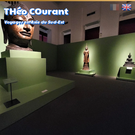
THéo COurant
Voyager en Asie du Sud-Est