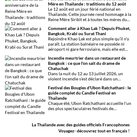
organiser son voyage.
Mère en Thaïlande : traditions du 12 août
Le 12 août est un jour férié national en
Thaïlande. Cette journée rend hommage à la
Reine Mère Sirikit et à toutes les mères du
pays. Une occasion mêlant respect,
Comment aller à Khao Lak ? Depuis Phuket,
traditions bouddhistes et festivités
Bangkok, Krabi ou Surat Thani
populaires dans tout le royaume.
Rejoindre Khao Lak est plus simple qu’il n’y
paraît. La station balnéaire ne possède ni
aéroport ni gare ferroviaire, mais elle est
parfaitement desservie grâce à l’aéroport
Incendie meurtrier dans un restaurant de
international de Phuket, situé à un peu plus
Bangkok : ce que l'on sait du drame de
d’une heure de route. Que vous arriviez de
Chatuchak
Bangkok, Phuket, Krabi, Surat Thani ou de
Dans la nuit du 12 au 13 juillet 2026, un
Khao Sok, voici toutes les solutions pour
violent incendie s’est déclaré dans un
organiser votre trajet dans les meilleures
établissement de divertissement du quartier
conditions.
Festival des Bougies d'Ubon Ratchathani : le
de Chatuchak, à Bangkok. Le bilan
guide complet du Candle Festival en
provisoire est particulièrement lourd avec
Thaïlande
au moins 27 morts et plusieurs dizaines de
Chaque été, Ubon Ratchathani accueille l’un
blessés.
des plus spectaculaires festivals de
Thaïlande. D’immenses sculptures de cire
défilent dans les rues au rythme des danses
traditionnelles et des musiques de l’Isan,
La Thaïlande avec des guides officiels Francophones
célébrant le début du carême bouddhique
Voyagez- découvrez tout en français !
dans une atmosphère aussi spirituelle que