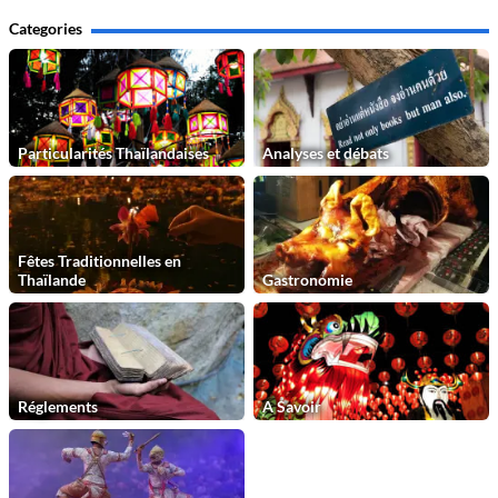
Categories
Particularités Thaïlandaises
Analyses et débats
Fêtes Traditionnelles en
Thaïlande
Gastronomie
Réglements
A Savoir