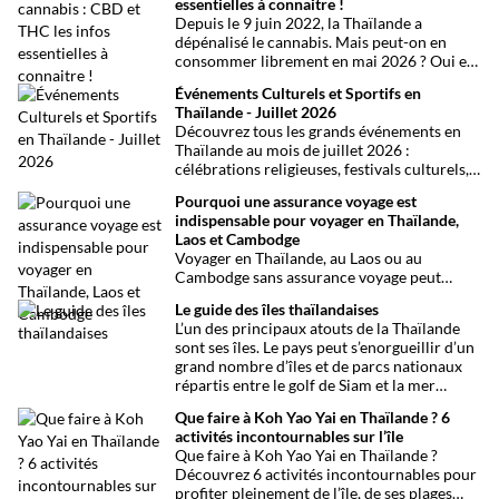
essentielles à connaitre !
Depuis le 9 juin 2022, la Thaïlande a
dépénalisé le cannabis. Mais peut-on en
consommer librement en mai 2026 ? Oui et
non, attention aux petits détails et aux
Événements Culturels et Sportifs en
confusions qui peuvent avoir de grosses
Thaïlande - Juillet 2026
conséquences ! Explications.
Découvrez tous les grands événements en
Thaïlande au mois de juillet 2026 :
célébrations religieuses, festivals culturels,
marathons, expositions bien-être, concerts
Pourquoi une assurance voyage est
et fêtes locales. Une sélection
indispensable pour voyager en Thaïlande,
chronologique complète pour ne rien
Laos et Cambodge
manquer !
Voyager en Thaïlande, au Laos ou au
Cambodge sans assurance voyage peut
entraîner des risques majeurs. Accidents,
Le guide des îles thaïlandaises
maladies ou perte de bagages sont des
L’un des principaux atouts de la Thaïlande
imprévus fréquents en Asie du Sud-Est.
sont ses îles. Le pays peut s’enorgueillir d’un
Découvrez pourquoi une assurance voyage
grand nombre d’îles et de parcs nationaux
est essentielle pour garantir votre sécurité
répartis entre le golf de Siam et la mer
et votre sérénité.
Andaman. Toutes les infos.
Que faire à Koh Yao Yai en Thaïlande ? 6
activités incontournables sur l’île
Que faire à Koh Yao Yai en Thaïlande ?
Découvrez 6 activités incontournables pour
profiter pleinement de l’île, de ses plages