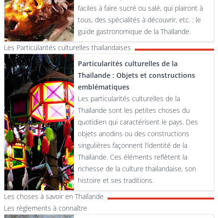
faciles à faire sucré ou salé, qui plairont à
tous, des spécialités à découvrir, etc. : le
guide gastronomique de la Thaïlande.
Les Particularités culturelles thaïlandaises
Particularités culturelles de la
Thaïlande : Objets et constructions
emblématiques
Les particularités culturelles de la
Thaïlande sont les petites choses du
quotidien qui caractérisent le pays. Des
objets anodins ou des constructions
singulières façonnent l’identité de la
Thaïlande. Ces éléments reflètent la
richesse de la culture thaïlandaise, son
histoire et ses traditions.
Les choses à savoir en Thaïlande
Les règlements à connaître