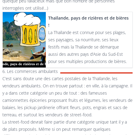
quelque peu fallacieux mais que bon nombre de personnes
interrogées ont utilisé…)
Thaïlande, pays de rizières et de bières
!
La Thaïlande est connue pour ses plages,
ses paysages, sa nourriture, ses lieux
festifs mais la Thaïlande se démarque
aussi des autres pays d’Asie du Sud-Est
pour ses multiples productions de bières.
6. Les commerces ambulants
C’est sans doute une des cartes postales de la Thaïlande, les
vendeurs ambulants. On en trouve partout : en ville, à la campagne. Il
y a dans cette catégorie un peu de tout : des fameuses
camionnettes épiceries proposant fruits et légumes, les vendeurs de
balaies, les pickup jardinerie offrant fleurs, pots, engrais et sacs de
terreau, et surtout les vendeurs de street-food.
La street-food devrait faire partie d’une catégorie unique tant il y a
de plats proposés. Même si on peut remarquer quelques