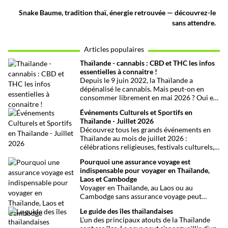
Snake Baume, tradition thaï, énergie retrouvée — découvrez-le
sans attendre.
Articles populaires
Thaïlande - cannabis : CBD et THC les infos
essentielles à connaitre !
Depuis le 9 juin 2022, la Thaïlande a
dépénalisé le cannabis. Mais peut-on en
consommer librement en mai 2026 ? Oui et
non, attention aux petits détails et aux
Événements Culturels et Sportifs en
confusions qui peuvent avoir de grosses
Thaïlande - Juillet 2026
conséquences ! Explications.
Découvrez tous les grands événements en
Thaïlande au mois de juillet 2026 :
célébrations religieuses, festivals culturels,
marathons, expositions bien-être, concerts
Pourquoi une assurance voyage est
et fêtes locales. Une sélection
indispensable pour voyager en Thaïlande,
chronologique complète pour ne rien
Laos et Cambodge
manquer !
Voyager en Thaïlande, au Laos ou au
Cambodge sans assurance voyage peut
entraîner des risques majeurs. Accidents,
Le guide des îles thaïlandaises
maladies ou perte de bagages sont des
L’un des principaux atouts de la Thaïlande
imprévus fréquents en Asie du Sud-Est.