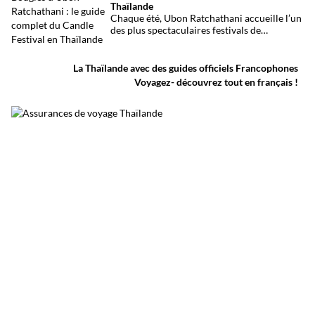
Thaïlande
au moins 27 morts et plusieurs dizaines de
Chaque été, Ubon Ratchathani accueille l’un
blessés.
des plus spectaculaires festivals de
Thaïlande. D’immenses sculptures de cire
défilent dans les rues au rythme des danses
traditionnelles et des musiques de l’Isan,
La Thaïlande avec des guides officiels Francophones
célébrant le début du carême bouddhique
Voyagez- découvrez tout en français !
dans une atmosphère aussi spirituelle que
festive.