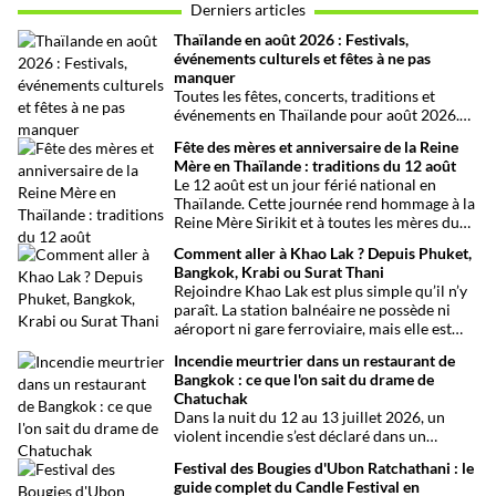
Derniers articles
Thaïlande en août 2026 : Festivals,
événements culturels et fêtes à ne pas
manquer
Toutes les fêtes, concerts, traditions et
événements en Thaïlande pour août 2026.
Une sélection par date, thème et région pour
Fête des mères et anniversaire de la Reine
organiser son voyage.
Mère en Thaïlande : traditions du 12 août
Le 12 août est un jour férié national en
Thaïlande. Cette journée rend hommage à la
Reine Mère Sirikit et à toutes les mères du
pays. Une occasion mêlant respect,
Comment aller à Khao Lak ? Depuis Phuket,
traditions bouddhistes et festivités
Bangkok, Krabi ou Surat Thani
populaires dans tout le royaume.
Rejoindre Khao Lak est plus simple qu’il n’y
paraît. La station balnéaire ne possède ni
aéroport ni gare ferroviaire, mais elle est
parfaitement desservie grâce à l’aéroport
Incendie meurtrier dans un restaurant de
international de Phuket, situé à un peu plus
Bangkok : ce que l'on sait du drame de
d’une heure de route. Que vous arriviez de
Chatuchak
Bangkok, Phuket, Krabi, Surat Thani ou de
Dans la nuit du 12 au 13 juillet 2026, un
Khao Sok, voici toutes les solutions pour
violent incendie s’est déclaré dans un
organiser votre trajet dans les meilleures
établissement de divertissement du quartier
conditions.
Festival des Bougies d'Ubon Ratchathani : le
de Chatuchak, à Bangkok. Le bilan
guide complet du Candle Festival en
provisoire est particulièrement lourd avec