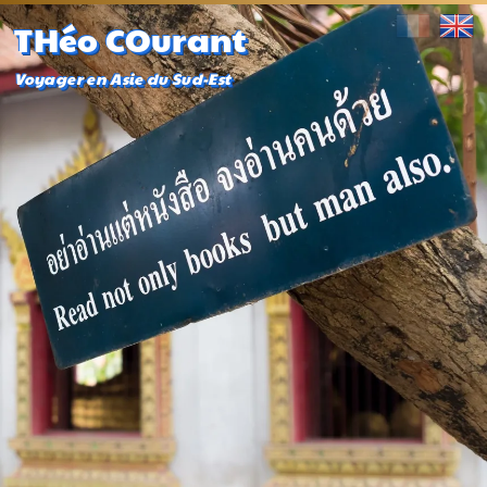
THéo COurant
Voyager en Asie du Sud-Est