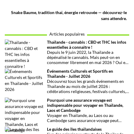
Snake Baume, tradition thaï, énergie retrouvée — découvrez-le
sans attendre.
Articles populaires
Thaïlande - cannabis : CBD et THC les infos
essentielles à connaitre !
Depuis le 9 juin 2022, la Thaïlande a
dépénalisé le cannabis. Mais peut-on en
consommer librement en mai 2026 ? Oui et
non, attention aux petits détails et aux
Événements Culturels et Sportifs en
confusions qui peuvent avoir de grosses
Thaïlande - Juillet 2026
conséquences ! Explications.
Découvrez tous les grands événements en
Thaïlande au mois de juillet 2026 :
célébrations religieuses, festivals culturels,
marathons, expositions bien-être, concerts
Pourquoi une assurance voyage est
et fêtes locales. Une sélection
indispensable pour voyager en Thaïlande,
chronologique complète pour ne rien
Laos et Cambodge
manquer !
Voyager en Thaïlande, au Laos ou au
Cambodge sans assurance voyage peut
entraîner des risques majeurs. Accidents,
Le guide des îles thaïlandaises
maladies ou perte de bagages sont des