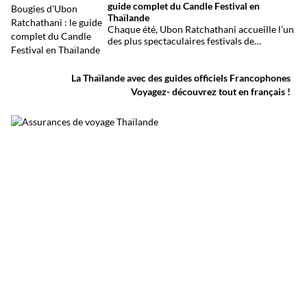
guide complet du Candle Festival en
provisoire est particulièrement lourd avec
Thaïlande
au moins 27 morts et plusieurs dizaines de
Chaque été, Ubon Ratchathani accueille l’un
blessés.
des plus spectaculaires festivals de
Thaïlande. D’immenses sculptures de cire
défilent dans les rues au rythme des danses
traditionnelles et des musiques de l’Isan,
La Thaïlande avec des guides officiels Francophones
célébrant le début du carême bouddhique
Voyagez- découvrez tout en français !
dans une atmosphère aussi spirituelle que
festive.