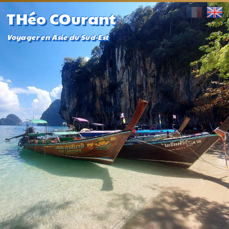
THéo COurant
Voyager en Asie du Sud-Est