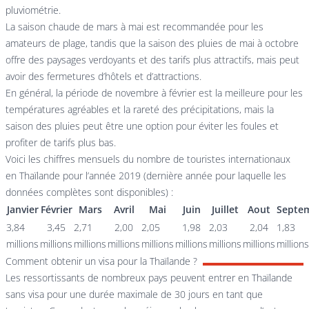
pluviométrie.
La saison chaude de mars à mai est recommandée pour les
amateurs de plage, tandis que la saison des pluies de mai à octobre
offre des paysages verdoyants et des tarifs plus attractifs, mais peut
avoir des fermetures d’hôtels et d’attractions.
En général, la période de novembre à février est la meilleure pour les
températures agréables et la rareté des précipitations, mais la
saison des pluies peut être une option pour éviter les foules et
profiter de tarifs plus bas.
Voici les chiffres mensuels du nombre de touristes internationaux
en Thaïlande pour l’année 2019 (dernière année pour laquelle les
données complètes sont disponibles) :
Janvier
Février
Mars
Avril
Mai
Juin
Juillet
Aout
Septe
3,84
3,45
2,71
2,00
2,05
1,98
2,03
2,04
1,83
millions
millions
millions
millions
millions
millions
millions
millions
millions
Comment obtenir un visa pour la Thaïlande ?
Les ressortissants de nombreux pays peuvent entrer en Thaïlande
sans visa pour une durée maximale de 30 jours en tant que