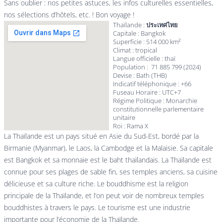
Sans oublier : nos petites astuces, les infos culturelles essentielles,
nos sélections d’hôtels, etc. ! Bon voyage !
Thaïlande :
ประเทศไทย
Capitale : Bangkok
Superficie : 514 000 km²
Climat : tropical
Langue officielle : thaï
Population : 71 885 799 (2024)
Devise : Bath (THB)
Indicatif téléphonique : +66
Fuseau Horaire : UTC+7
Régime Politique : Monarchie
constitutionnelle parlementaire
unitaire
Roi : Rama X
La Thaïlande est un pays situé en Asie du Sud-Est, bordé par la
Birmanie (Myanmar), le Laos, la Cambodge et la Malaisie. Sa capitale
est Bangkok et sa monnaie est le baht thaïlandais. La Thaïlande est
connue pour ses plages de sable fin, ses temples anciens, sa cuisine
délicieuse et sa culture riche. Le bouddhisme est la religion
principale de la Thaïlande, et l’on peut voir de nombreux temples
bouddhistes à travers le pays. Le tourisme est une industrie
importante pour l’économie de la Thaïlande.