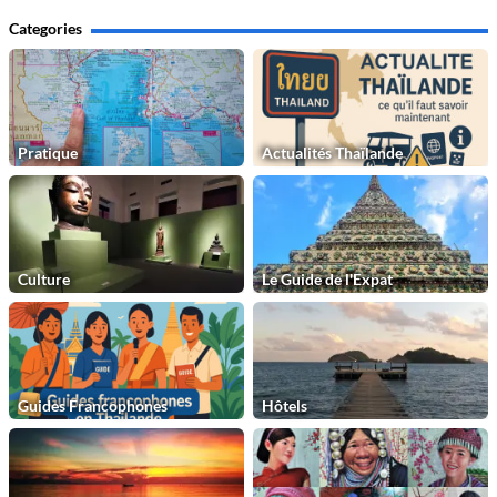
Categories
Pratique
Actualités Thaïlande
Culture
Le Guide de l'Expat
Guides Francophones
Hôtels