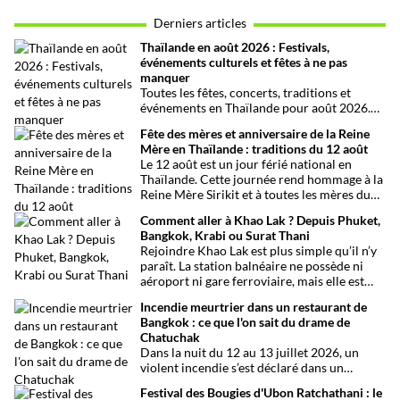
Derniers articles
Thaïlande en août 2026 : Festivals,
événements culturels et fêtes à ne pas
manquer
Toutes les fêtes, concerts, traditions et
événements en Thaïlande pour août 2026.
Une sélection par date, thème et région pour
Fête des mères et anniversaire de la Reine
organiser son voyage.
Mère en Thaïlande : traditions du 12 août
Le 12 août est un jour férié national en
Thaïlande. Cette journée rend hommage à la
Reine Mère Sirikit et à toutes les mères du
pays. Une occasion mêlant respect,
Comment aller à Khao Lak ? Depuis Phuket,
traditions bouddhistes et festivités
Bangkok, Krabi ou Surat Thani
populaires dans tout le royaume.
Rejoindre Khao Lak est plus simple qu’il n’y
paraît. La station balnéaire ne possède ni
aéroport ni gare ferroviaire, mais elle est
parfaitement desservie grâce à l’aéroport
Incendie meurtrier dans un restaurant de
international de Phuket, situé à un peu plus
Bangkok : ce que l'on sait du drame de
d’une heure de route. Que vous arriviez de
Chatuchak
Bangkok, Phuket, Krabi, Surat Thani ou de
Dans la nuit du 12 au 13 juillet 2026, un
Khao Sok, voici toutes les solutions pour
violent incendie s’est déclaré dans un
organiser votre trajet dans les meilleures
établissement de divertissement du quartier
conditions.
Festival des Bougies d'Ubon Ratchathani : le
de Chatuchak, à Bangkok. Le bilan