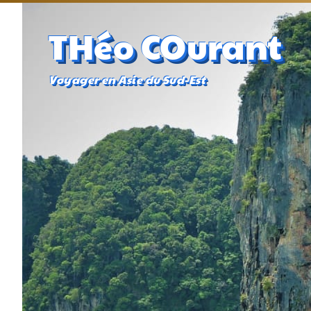
THéo COurant
Voyager en Asie du Sud-Est