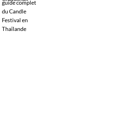
Thaïlande. D’immenses sculptures de cire
défilent dans les rues au rythme des danses
traditionnelles et des musiques de l’Isan,
célébrant le début du carême bouddhique
dans une atmosphère aussi spirituelle que
festive.