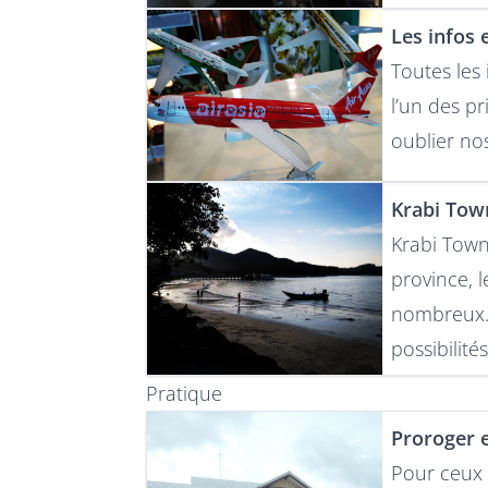
Les infos 
Toutes les 
l’un des p
oublier nos
Krabi Town
Krabi Town
province, 
nombreux. 
possibilités
Pratique
Proroger e
Pour ceux 