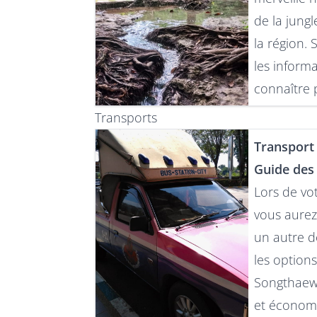
de la jungl
la région.
les informa
connaître p
Transports
Transport 
Guide des
Lors de vo
vous aurez
un autre d
les options
Songthaews
et économ