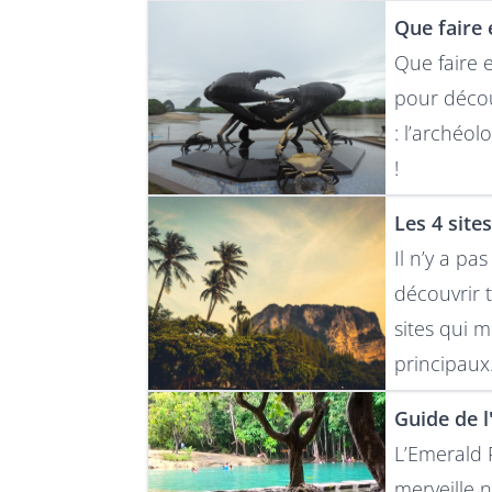
Que faire 
Que faire 
pour décou
: l’archéol
!
Les 4 site
Il n’y a pas
découvrir t
sites qui m
principaux
Guide de l
L’Emerald 
merveille 