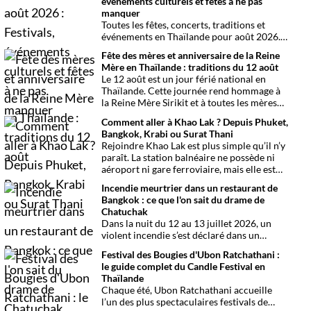
événements culturels et fêtes à ne pas
manquer
Toutes les fêtes, concerts, traditions et
événements en Thaïlande pour août 2026.
Une sélection par date, thème et région
Fête des mères et anniversaire de la Reine
pour organiser son voyage.
Mère en Thaïlande : traditions du 12 août
Le 12 août est un jour férié national en
Thaïlande. Cette journée rend hommage à
la Reine Mère Sirikit et à toutes les mères
du pays. Une occasion mêlant respect,
Comment aller à Khao Lak ? Depuis Phuket,
traditions bouddhistes et festivités
Bangkok, Krabi ou Surat Thani
populaires dans tout le royaume.
Rejoindre Khao Lak est plus simple qu’il n’y
paraît. La station balnéaire ne possède ni
aéroport ni gare ferroviaire, mais elle est
parfaitement desservie grâce à l’aéroport
Incendie meurtrier dans un restaurant de
international de Phuket, situé à un peu plus
Bangkok : ce que l'on sait du drame de
d’une heure de route. Que vous arriviez de
Chatuchak
Bangkok, Phuket, Krabi, Surat Thani ou de
Dans la nuit du 12 au 13 juillet 2026, un
Khao Sok, voici toutes les solutions pour
violent incendie s’est déclaré dans un
organiser votre trajet dans les meilleures
établissement de divertissement du
conditions.
Festival des Bougies d'Ubon Ratchathani :
quartier de Chatuchak, à Bangkok. Le bilan
le guide complet du Candle Festival en
provisoire est particulièrement lourd avec
Thaïlande
au moins 27 morts et plusieurs dizaines de
Chaque été, Ubon Ratchathani accueille
blessés.
l’un des plus spectaculaires festivals de