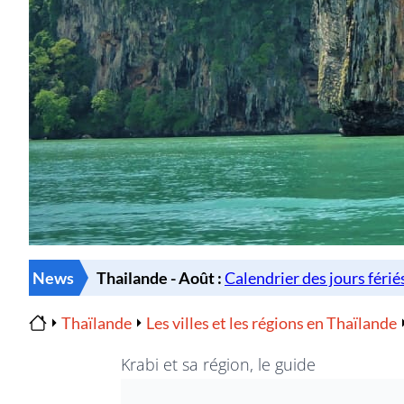
News
Thaïlande
Les villes et les régions en Thaïlande
Home
Krabi et sa région, le guide