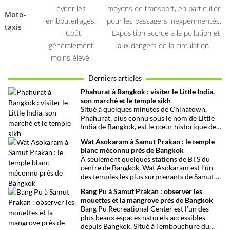
éviter les
moyens de transport, en particulier
Moto-
embouteillages.
pour les passagers inexpérimentés.
taxis
- Coût
- Exposition accrue à la pollution et
généralement
aux dangers de la circulation.
moins élevé.
Derniers articles
Phahurat à Bangkok : visiter le Little India,
son marché et le temple sikh
Situé à quelques minutes de Chinatown,
Phahurat, plus connu sous le nom de Little
India de Bangkok, est le cœur historique de
la communauté indienne et sikhe de la
Wat Asokaram à Samut Prakan : le temple
capitale thaïlandaise. Entre son célèbre
blanc méconnu près de Bangkok
marché aux tissus, ses restaurants
À seulement quelques stations de BTS du
traditionnels, ses épiceries et son
centre de Bangkok, Wat Asokaram est l’un
impressionnant temple sikh, ce quartier
des temples les plus surprenants de Samut
offre une immersion dépaysante au cœur de
Prakan. Avec ses 13 stupas blancs inspirés
Bangkok.
Bang Pu à Samut Prakan : observer les
de l’architecture birmane, son atmosphère
mouettes et la mangrove près de Bangkok
paisible et son importance dans la pratique
Bang Pu Recreational Center est l’un des
de la méditation, il offre une excursion
plus beaux espaces naturels accessibles
originale loin des circuits touristiques
depuis Bangkok. Situé à l’embouchure du
habituels.