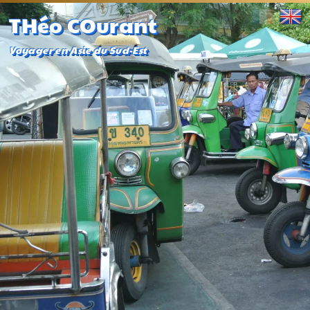
THéo COurant
Voyager en Asie du Sud-Est