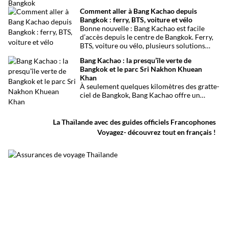
Chao Phraya, ce site offre un panorama
Comment aller à Bang Kachao depuis
ouvert sur le golfe de Thaïlande, des
Bangkok : ferry, BTS, voiture et vélo
mangroves préservées et l’observation de
Bonne nouvelle : Bang Kachao est facile
milliers d’oiseaux migrateurs chaque année.
d’accès depuis le centre de Bangkok. Ferry,
BTS, voiture ou vélo, plusieurs solutions
permettent de rejoindre rapidement cette
Bang Kachao : la presqu’île verte de
oasis de verdure.
Bangkok et le parc Sri Nakhon Khuean
Khan
À seulement quelques kilomètres des gratte-
ciel de Bangkok, Bang Kachao offre un
visage inattendu de la capitale thaïlandaise.
Entre canaux, mangroves, pistes cyclables,
temples et marché flottant, cette vaste
La Thaïlande avec des guides officiels Francophones
presqu’île protégée constitue l’une des plus
Voyagez- découvrez tout en français !
belles escapades nature autour de Bangkok.
Surnommée le poumon vert de Bangkok, elle
permet de découvrir une Thaïlande plus
calme, loin du trafic et de l’agitation urbaine.