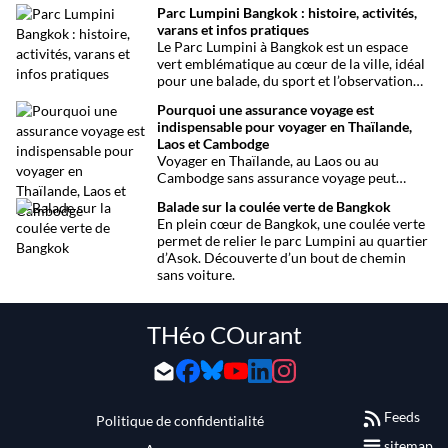
choses à voir et à faire, les infos santé, les
Parc Lumpini Bangkok : histoire, activités,
transports et bien plus encore pour rendre
varans et infos pratiques
votre séjour aussi facile que possible.
Le Parc Lumpini à Bangkok est un espace
vert emblématique au cœur de la ville, idéal
pour une balade, du sport et l’observation
des varans.
Pourquoi une assurance voyage est
indispensable pour voyager en Thaïlande,
Laos et Cambodge
Voyager en Thaïlande, au Laos ou au
Cambodge sans assurance voyage peut
entraîner des risques majeurs. Accidents,
Balade sur la coulée verte de Bangkok
maladies ou perte de bagages sont des
En plein cœur de Bangkok, une coulée verte
imprévus fréquents en Asie du Sud-Est.
permet de relier le parc Lumpini au quartier
Découvrez pourquoi une assurance voyage
d’Asok. Découverte d’un bout de chemin
est essentielle pour garantir votre sécurité
sans voiture.
et votre sérénité.
THéo COurant
Feeds
Politique de confidentialité
sitemap