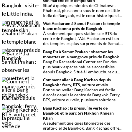
son marché et le temple sikh
Situé à quelques minutes de Chinatown,
Phahurat, plus connu sous le nom de Little
India de Bangkok, est le cœur historique de
la communauté indienne et sikhe de la
Wat Asokaram à Samut Prakan : le temple
capitale thaïlandaise. Entre son célèbre
blanc méconnu près de Bangkok
marché aux tissus, ses restaurants
À seulement quelques stations de BTS du
traditionnels, ses épiceries et son
centre de Bangkok, Wat Asokaram est l’un
impressionnant temple sikh, ce quartier
des temples les plus surprenants de Samut
offre une immersion dépaysante au cœur
Prakan. Avec ses 13 stupas blancs inspirés
de Bangkok.
Bang Pu à Samut Prakan : observer les
de l’architecture birmane, son atmosphère
mouettes et la mangrove près de Bangkok
paisible et son importance dans la pratique
Bang Pu Recreational Center est l’un des
de la méditation, il offre une excursion
plus beaux espaces naturels accessibles
originale loin des circuits touristiques
depuis Bangkok. Situé à l’embouchure du
habituels.
Chao Phraya, ce site offre un panorama
Comment aller à Bang Kachao depuis
ouvert sur le golfe de Thaïlande, des
Bangkok : ferry, BTS, voiture et vélo
mangroves préservées et l’observation de
Bonne nouvelle : Bang Kachao est facile
milliers d’oiseaux migrateurs chaque année.
d’accès depuis le centre de Bangkok. Ferry,
BTS, voiture ou vélo, plusieurs solutions
permettent de rejoindre rapidement cette
Bang Kachao : la presqu’île verte de
oasis de verdure.
Bangkok et le parc Sri Nakhon Khuean
Khan
À seulement quelques kilomètres des
gratte-ciel de Bangkok, Bang Kachao offre