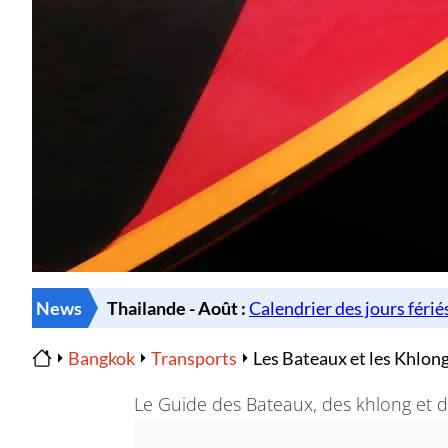
News
Bangkok
Transports
Les Bateaux et les Khlon
Home
Le Guide des Bateaux, des khlong et 