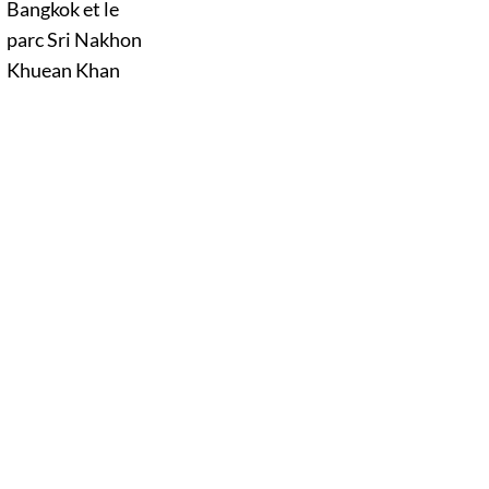
un visage inattendu de la capitale
thaïlandaise. Entre canaux, mangroves,
pistes cyclables, temples et marché flottant,
cette vaste presqu’île protégée constitue
l’une des plus belles escapades nature
autour de Bangkok. Surnommée le poumon
vert de Bangkok, elle permet de découvrir
une Thaïlande plus calme, loin du trafic et
de l’agitation urbaine.