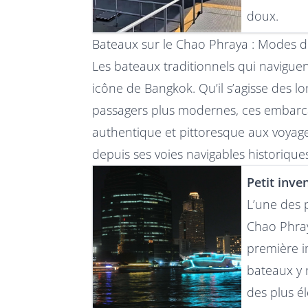
doux.
Bateaux sur le Chao Phraya : Modes d
Les bateaux traditionnels qui navigue
icône de Bangkok. Qu’il s’agisse des l
passagers plus modernes, ces embarca
authentique et pittoresque aux voyageu
depuis ses voies navigables historique
Petit inve
L’une des p
Chao Phray
première i
bateaux y 
des plus é