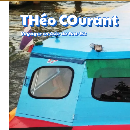
THéo COurant
Voyager en Asie du Sud-Est