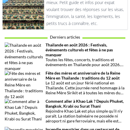
mieux. Petit guide et infos pour expat
voulant trouver des réponses sur les visas,
l’immigration, la santé, les logements, les
petits trucs à connaître, etc.
Derniers articles
Thaïlande en août 2026 : Festivals,
événements culturels et fêtes à ne pas
manquer
Toutes les fêtes, concerts, traditions et
événements en Thaïlande pour août 2026.
Une sélection par date, thème et région pour
Fête des mères et anniversaire de la Reine
organiser son voyage.
Mère en Thaïlande : traditions du 12 août
Le 12 août est un jour férié national en
Thaïlande. Cette journée rend hommage à la
Reine Mère Sirikit et à toutes les mères du
pays. Une occasion mêlant respect,
Comment aller à Khao Lak ? Depuis Phuket,
traditions bouddhistes et festivités
Bangkok, Krabi ou Surat Thani
populaires dans tout le royaume.
Rejoindre Khao Lak est plus simple qu’il n’y
paraît. La station balnéaire ne possède ni
aéroport ni gare ferroviaire, mais elle est
parfaitement desservie grâce à l’aéroport
Incendie meurtrier dans un restaurant de