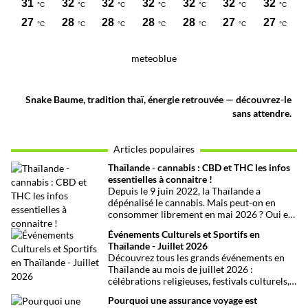
meteoblue
Snake Baume, tradition thaï, énergie retrouvée — découvrez-le
sans attendre.
Articles populaires
Thaïlande - cannabis : CBD et THC les infos
essentielles à connaitre !
Depuis le 9 juin 2022, la Thaïlande a
dépénalisé le cannabis. Mais peut-on en
consommer librement en mai 2026 ? Oui et
non, attention aux petits détails et aux
Événements Culturels et Sportifs en
confusions qui peuvent avoir de grosses
Thaïlande - Juillet 2026
conséquences ! Explications.
Découvrez tous les grands événements en
Thaïlande au mois de juillet 2026 :
célébrations religieuses, festivals culturels,
marathons, expositions bien-être, concerts
Pourquoi une assurance voyage est
et fêtes locales. Une sélection