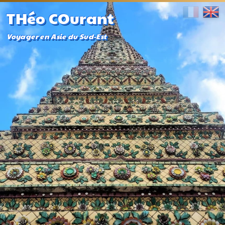
THéo COurant
Voyager en Asie du Sud-Est