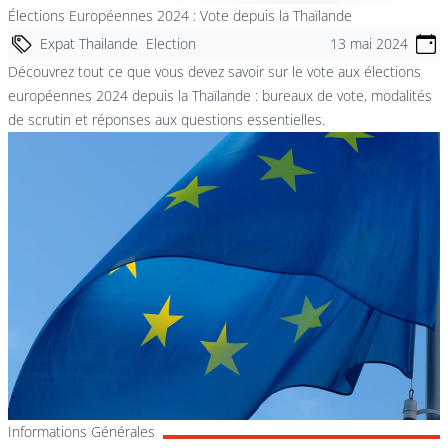
Élections Européennes 2024 : Vote depuis la Thaïlande
Expat Thailande
Election
13 mai 2024
Découvrez tout ce que vous devez savoir sur le vote aux élections
européennes 2024 depuis la Thaïlande : bureaux de vote, modalités
de scrutin et réponses aux questions essentielles.
Informations Générales