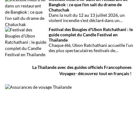
international de Phuket, situé à un peu plus
Bangkok : ce que l'on sait du drame de
d’une heure de route. Que vous arriviez de
Chatuchak
Bangkok, Phuket, Krabi, Surat Thani ou de
Dans la nuit du 12 au 13 juillet 2026, un
Khao Sok, voici toutes les solutions pour
violent incendie s’est déclaré dans un
organiser votre trajet dans les meilleures
établissement de divertissement du quartier
conditions.
Festival des Bougies d'Ubon Ratchathani : le
de Chatuchak, à Bangkok. Le bilan
guide complet du Candle Festival en
provisoire est particulièrement lourd avec
Thaïlande
au moins 27 morts et plusieurs dizaines de
Chaque été, Ubon Ratchathani accueille l’un
blessés.
des plus spectaculaires festivals de
Thaïlande. D’immenses sculptures de cire
défilent dans les rues au rythme des danses
traditionnelles et des musiques de l’Isan,
La Thaïlande avec des guides officiels Francophones
célébrant le début du carême bouddhique
Voyagez- découvrez tout en français !
dans une atmosphère aussi spirituelle que
festive.