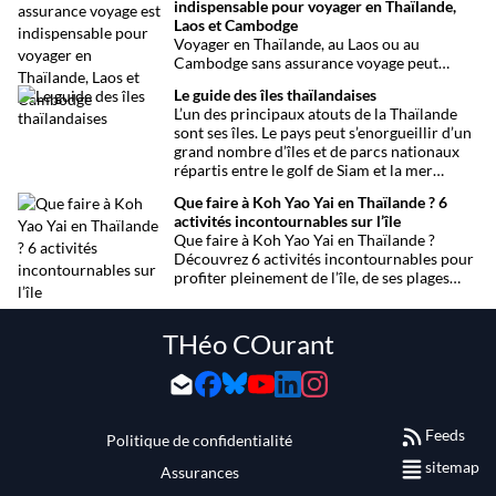
indispensable pour voyager en Thaïlande,
chronologique complète pour ne rien
Laos et Cambodge
manquer !
Voyager en Thaïlande, au Laos ou au
Cambodge sans assurance voyage peut
entraîner des risques majeurs. Accidents,
Le guide des îles thaïlandaises
maladies ou perte de bagages sont des
L’un des principaux atouts de la Thaïlande
imprévus fréquents en Asie du Sud-Est.
sont ses îles. Le pays peut s’enorgueillir d’un
Découvrez pourquoi une assurance voyage
grand nombre d’îles et de parcs nationaux
est essentielle pour garantir votre sécurité
répartis entre le golf de Siam et la mer
et votre sérénité.
Andaman. Toutes les infos.
Que faire à Koh Yao Yai en Thaïlande ? 6
activités incontournables sur l’île
Que faire à Koh Yao Yai en Thaïlande ?
Découvrez 6 activités incontournables pour
profiter pleinement de l’île, de ses plages
préservées à la découverte en sidecar.
THéo COurant
Feeds
Politique de confidentialité
sitemap
Assurances