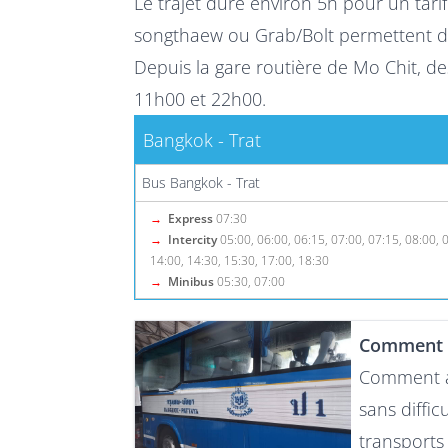
Le trajet dure environ 5h pour un tari
songthaew ou Grab/Bolt permettent d
Depuis la gare routière de Mo Chit, de
11h00 et 22h00.
Bangkok - Trat
Bus Bangkok - Trat
→
Express
07:30
→
Intercity
05:00, 06:00, 06:15, 07:00, 07:15, 08:00, 
14:00, 14:30, 15:30, 17:00, 18:30
→
Minibus
05:30, 07:00
Comment a
Comment al
sans diffic
transports 