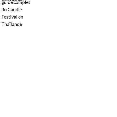
Thaïlande. D’immenses sculptures de cire
défilent dans les rues au rythme des danses
traditionnelles et des musiques de l’Isan,
célébrant le début du carême bouddhique
dans une atmosphère aussi spirituelle que
festive.