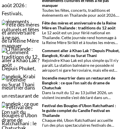
événements culturels et fêtes à ne pas
manquer
Toutes les fêtes, concerts, traditions et
événements en Thaïlande pour août 2026.
Une sélection par date, thème et région
Fête des mères et anniversaire de la Reine
pour organiser son voyage.
Mère en Thaïlande : traditions du 12 août
Le 12 août est un jour férié national en
Thaïlande. Cette journée rend hommage à
la Reine Mère Sirikit et à toutes les mères
du pays. Une occasion mêlant respect,
Comment aller à Khao Lak ? Depuis Phuket,
traditions bouddhistes et festivités
Bangkok, Krabi ou Surat Thani
populaires dans tout le royaume.
Rejoindre Khao Lak est plus simple qu’il n’y
paraît. La station balnéaire ne possède ni
aéroport ni gare ferroviaire, mais elle est
parfaitement desservie grâce à l’aéroport
Incendie meurtrier dans un restaurant de
international de Phuket, situé à un peu plus
Bangkok : ce que l'on sait du drame de
d’une heure de route. Que vous arriviez de
Chatuchak
Bangkok, Phuket, Krabi, Surat Thani ou de
Dans la nuit du 12 au 13 juillet 2026, un
Khao Sok, voici toutes les solutions pour
violent incendie s’est déclaré dans un
organiser votre trajet dans les meilleures
établissement de divertissement du
conditions.
Festival des Bougies d'Ubon Ratchathani :
quartier de Chatuchak, à Bangkok. Le bilan
le guide complet du Candle Festival en
provisoire est particulièrement lourd avec
Thaïlande
au moins 27 morts et plusieurs dizaines de
Chaque été, Ubon Ratchathani accueille
blessés.
l’un des plus spectaculaires festivals de