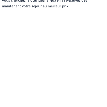
Vous cherchez l’hôtel idéal à Hua Hin ? Réservez dès
maintenant votre séjour au meilleur prix !