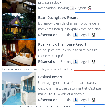
prix assez doux.
Réservation
Booking
-
Agoda
Baan Duangkaew Resort
Bungalow plein de charme - proche de la
mer - très bon qualité-prix - très bon plan.
Réservation :
Booking
-
Agoda
Ruenkanok Thaihouse Resort
Le coup de cœur - pour se faire plaisir :
calme et volupté.
Réservation :
Booking
-
Agoda
Les meilleurs hôtels haut de gamme à Hua Hin
Paskani Resort
Un village grec sur la côte thaïlandaise,
c’est charmant, c’est étonnant et c’est pas
mal du tout ! A voir et à dormir !
Réservation :
Booking
-
Agoda