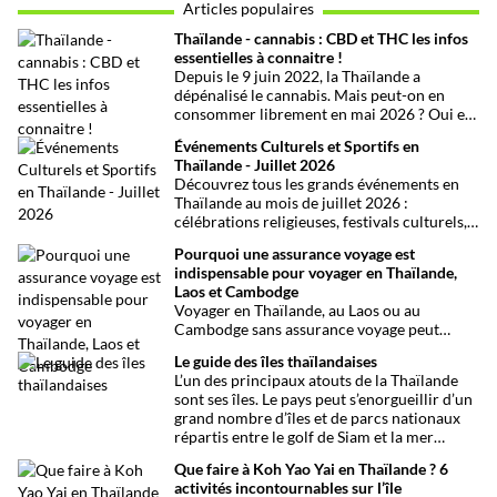
Articles populaires
Thaïlande - cannabis : CBD et THC les infos
essentielles à connaitre !
Depuis le 9 juin 2022, la Thaïlande a
dépénalisé le cannabis. Mais peut-on en
consommer librement en mai 2026 ? Oui et
non, attention aux petits détails et aux
Événements Culturels et Sportifs en
confusions qui peuvent avoir de grosses
Thaïlande - Juillet 2026
conséquences ! Explications.
Découvrez tous les grands événements en
Thaïlande au mois de juillet 2026 :
célébrations religieuses, festivals culturels,
marathons, expositions bien-être, concerts
Pourquoi une assurance voyage est
et fêtes locales. Une sélection
indispensable pour voyager en Thaïlande,
chronologique complète pour ne rien
Laos et Cambodge
manquer !
Voyager en Thaïlande, au Laos ou au
Cambodge sans assurance voyage peut
entraîner des risques majeurs. Accidents,
Le guide des îles thaïlandaises
maladies ou perte de bagages sont des
L’un des principaux atouts de la Thaïlande
imprévus fréquents en Asie du Sud-Est.
sont ses îles. Le pays peut s’enorgueillir d’un
Découvrez pourquoi une assurance voyage
grand nombre d’îles et de parcs nationaux
est essentielle pour garantir votre sécurité
répartis entre le golf de Siam et la mer
et votre sérénité.
Andaman. Toutes les infos.
Que faire à Koh Yao Yai en Thaïlande ? 6
activités incontournables sur l’île