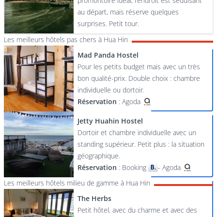
promontoire idéal, l’endroit est séduisant
au départ, mais réserve quelques
surprises. Petit tour.
Les meilleurs hôtels pas chers à Hua Hin
Mad Panda Hostel
Pour les petits budget mais avec un très
bon qualité-prix. Double choix : chambre
individuelle ou dortoir.
Réservation
:
Agoda
Jetty Huahin Hostel
Dortoir et chambre individuelle avec un
standing supérieur. Petit plus : la situation
géographique.
Réservation
:
Booking
-
Agoda
Les meilleurs hôtels milieu de gamme à Hua Hin
The Herbs
Petit hôtel, avec du charme et avec des