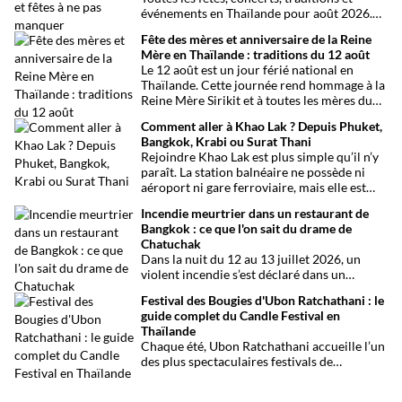
événements en Thaïlande pour août 2026.
Une sélection par date, thème et région pour
Fête des mères et anniversaire de la Reine
organiser son voyage.
Mère en Thaïlande : traditions du 12 août
Le 12 août est un jour férié national en
Thaïlande. Cette journée rend hommage à la
Reine Mère Sirikit et à toutes les mères du
pays. Une occasion mêlant respect,
Comment aller à Khao Lak ? Depuis Phuket,
traditions bouddhistes et festivités
Bangkok, Krabi ou Surat Thani
populaires dans tout le royaume.
Rejoindre Khao Lak est plus simple qu’il n’y
paraît. La station balnéaire ne possède ni
aéroport ni gare ferroviaire, mais elle est
parfaitement desservie grâce à l’aéroport
Incendie meurtrier dans un restaurant de
international de Phuket, situé à un peu plus
Bangkok : ce que l'on sait du drame de
d’une heure de route. Que vous arriviez de
Chatuchak
Bangkok, Phuket, Krabi, Surat Thani ou de
Dans la nuit du 12 au 13 juillet 2026, un
Khao Sok, voici toutes les solutions pour
violent incendie s’est déclaré dans un
organiser votre trajet dans les meilleures
établissement de divertissement du quartier
conditions.
Festival des Bougies d'Ubon Ratchathani : le
de Chatuchak, à Bangkok. Le bilan
guide complet du Candle Festival en
provisoire est particulièrement lourd avec
Thaïlande
au moins 27 morts et plusieurs dizaines de
Chaque été, Ubon Ratchathani accueille l’un
blessés.
des plus spectaculaires festivals de
Thaïlande. D’immenses sculptures de cire
défilent dans les rues au rythme des danses