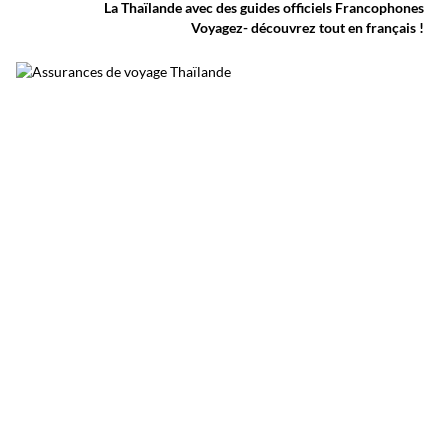
traditionnelles et des musiques de l’Isan,
La Thaïlande avec des guides officiels Francophones
célébrant le début du carême bouddhique
Voyagez- découvrez tout en français !
dans une atmosphère aussi spirituelle que
festive.