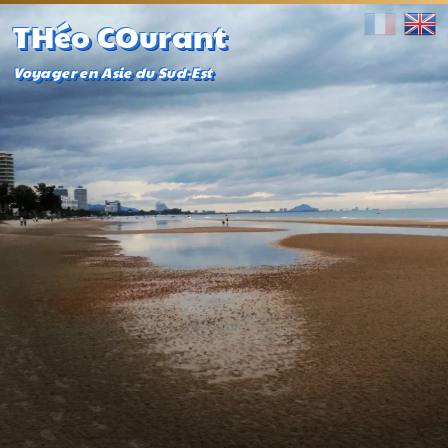
THéo COurant
Voyager en Asie du Sud-Est