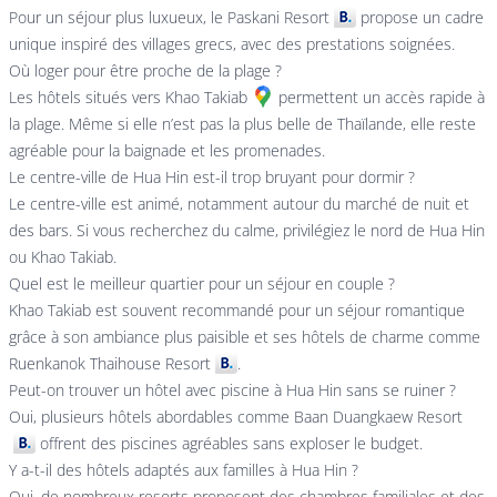
Pour un séjour plus luxueux, le
Paskani Resort
propose un cadre
unique inspiré des villages grecs, avec des prestations soignées.
Où loger pour être proche de la plage ?
Les hôtels situés vers
Khao Takiab
permettent un accès rapide à
la plage. Même si elle n’est pas la plus belle de Thaïlande, elle reste
agréable pour la baignade et les promenades.
Le centre-ville de Hua Hin est-il trop bruyant pour dormir ?
Le centre-ville est animé, notamment autour du marché de nuit et
des bars. Si vous recherchez du calme, privilégiez le nord de Hua Hin
ou Khao Takiab.
Quel est le meilleur quartier pour un séjour en couple ?
Khao Takiab est souvent recommandé pour un séjour romantique
grâce à son ambiance plus paisible et ses hôtels de charme comme
Ruenkanok Thaihouse Resort
.
Peut-on trouver un hôtel avec piscine à Hua Hin sans se ruiner ?
Oui, plusieurs hôtels abordables comme
Baan Duangkaew Resort
offrent des piscines agréables sans exploser le budget.
Y a-t-il des hôtels adaptés aux familles à Hua Hin ?
Oui, de nombreux resorts proposent des chambres familiales et des