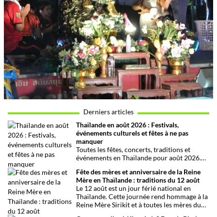
Derniers articles
Thaïlande en août 2026 : Festivals,
événements culturels et fêtes à ne pas
manquer
Toutes les fêtes, concerts, traditions et
événements en Thaïlande pour août 2026.
Une sélection par date, thème et région pour
Fête des mères et anniversaire de la Reine
organiser son voyage.
Mère en Thaïlande : traditions du 12 août
Le 12 août est un jour férié national en
Thaïlande. Cette journée rend hommage à la
Reine Mère Sirikit et à toutes les mères du
pays. Une occasion mêlant respect,