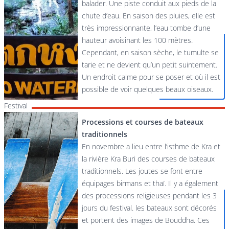
balader. Une piste conduit aux pieds de la
chute d’eau. En saison des pluies, elle est
très impressionnante, l’eau tombe d’une
hauteur avoisinant les 100 mètres.
Cependant, en saison sèche, le tumulte se
tarie et ne devient qu’un petit suintement.
Un endroit calme pour se poser et où il est
possible de voir quelques beaux oiseaux.
Festival
Processions et courses de bateaux
traditionnels
En novembre a lieu entre l’isthme de Kra et
la rivière Kra Buri des courses de bateaux
traditionnels. Les joutes se font entre
équipages birmans et thaï. Il y a également
des processions religieuses pendant les 3
jours du festival. les bateaux sont décorés
et portent des images de Bouddha. Ces