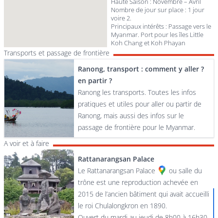
Haute Saison : Novembre – Avril
Nombre de jour sur place : 1 jour
voire 2.
Principaux intérêts : Passage vers le
Myanmar. Port pour les îles Little
Koh Chang et Koh Phayan
Transports et passage de frontière
Ranong, transport : comment y aller ?
en partir ?
Ranong les transports. Toutes les infos
pratiques et utiles pour aller ou partir de
Ranong, mais aussi des infos sur le
passage de frontière pour le Myanmar.
A voir et à faire
Rattanarangsan Palace
Le
Rattanarangsan Palace
ou salle du
trône est une reproduction achevée en
2015 de l’ancien bâtiment qui avait accueilli
le roi Chulalongkron en 1890.
Ouvert du mardi au jeudi de 8h00 à 16h30