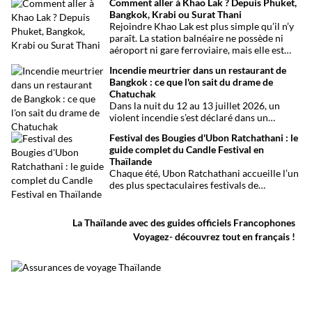
Comment aller à Khao Lak ? Depuis Phuket,
traditions bouddhistes et festivités
Bangkok, Krabi ou Surat Thani
populaires dans tout le royaume.
Rejoindre Khao Lak est plus simple qu’il n’y
paraît. La station balnéaire ne possède ni
aéroport ni gare ferroviaire, mais elle est
parfaitement desservie grâce à l’aéroport
Incendie meurtrier dans un restaurant de
international de Phuket, situé à un peu plus
Bangkok : ce que l'on sait du drame de
d’une heure de route. Que vous arriviez de
Chatuchak
Bangkok, Phuket, Krabi, Surat Thani ou de
Dans la nuit du 12 au 13 juillet 2026, un
Khao Sok, voici toutes les solutions pour
violent incendie s’est déclaré dans un
organiser votre trajet dans les meilleures
établissement de divertissement du quartier
conditions.
Festival des Bougies d'Ubon Ratchathani : le
de Chatuchak, à Bangkok. Le bilan
guide complet du Candle Festival en
provisoire est particulièrement lourd avec
Thaïlande
au moins 27 morts et plusieurs dizaines de
Chaque été, Ubon Ratchathani accueille l’un
blessés.
des plus spectaculaires festivals de
Thaïlande. D’immenses sculptures de cire
défilent dans les rues au rythme des danses
traditionnelles et des musiques de l’Isan,
La Thaïlande avec des guides officiels Francophones
célébrant le début du carême bouddhique
Voyagez- découvrez tout en français !
dans une atmosphère aussi spirituelle que
festive.