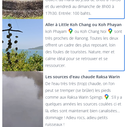
et du vendredi au dimanche de 8h00 à
17h30. Entrée: 100 bahts.
Aller à Little Koh Chang ou Koh Phayan
koh Phayam
ou
Koh Chang Noi
sont
très proches de Ranong. Toutes les deux
offrent un cadre des plus reposant, loin
des foules de touristes. Nature, mer et
calme idéal pour se retrouver et se
ressourcer.
Les sources d’eau chaude Raksa Warin
De l’eau très très (trop) chaude, on l’on
peut se tremper (se brûler) les pieds
comme aux
Raksa Warin Spirngs
. S’il y a
quelques années les sources coulées ci et
là, elles sont maintenant bien canalisées…
dommage ! Adieu rocs, adieu petits
ruisseaux !