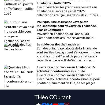
confusions qui peuvent avoir de grosses
Thaïlande - Juillet 2026
conséquences ! Explications.
Découvrez tous les grands événements en
Thaïlande au mois de juillet 2026 :
célébrations religieuses, festivals culturels,
marathons, expositions bien-être, concerts
Pourquoi une assurance voyage est
et fêtes locales. Une sélection
indispensable pour voyager en Thaïlande,
chronologique complète pour ne rien
Laos et Cambodge
manquer !
Voyager en Thaïlande, au Laos ou au
Cambodge sans assurance voyage peut
entraîner des risques majeurs. Accidents,
Le guide des îles thaïlandaises
maladies ou perte de bagages sont des
L’un des principaux atouts de la Thaïlande
imprévus fréquents en Asie du Sud-Est.
sont ses îles. Le pays peut s’enorgueillir d’un
Découvrez pourquoi une assurance voyage
grand nombre d’îles et de parcs nationaux
est essentielle pour garantir votre sécurité
répartis entre le golf de Siam et la mer
et votre sérénité.
Andaman. Toutes les infos.
Que faire à Koh Yao Yai en Thaïlande ? 6
activités incontournables sur l’île
Que faire à Koh Yao Yai en Thaïlande ?
Découvrez 6 activités incontournables pour
profiter pleinement de l’île, de ses plages
préservées à la découverte en sidecar.
THéo COurant