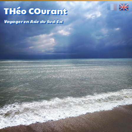
THéo COurant
Voyager en Asie du Sud-Est