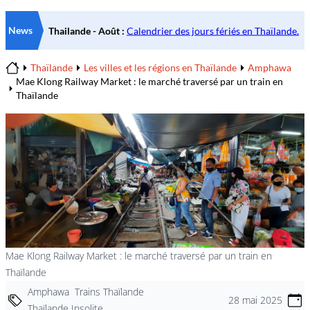
News
Thaïlande
Les villes et les régions en Thaïlande
Amphawa
Home
Mae Klong Railway Market : le marché traversé par un train en
Thaïlande
Mae Klong Railway Market : le marché traversé par un train en
Thaïlande
Amphawa
Trains Thaïlande
28 mai 2025
Thaïlande Insolite