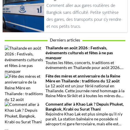
Comment aller aux gares routières de
Bangkok sans difficulté. Petite synthèse
des gares, des transports pour s’y rendre
et nos petits trucs.
Derniers articles
Thaïlande en août 2026 : Festivals,
événements culturels et fêtes à ne pas
manquer
Toutes les fêtes, concerts, traditions et
événements en Thaïlande pour août 2026.
Une sélection par date, thème et région pour
Fête des mères et anniversaire de la Reine
organiser son voyage.
Mère en Thaïlande : traditions du 12 août
Le 12 août est un jour férié national en
Thaïlande. Cette journée rend hommage à la
Reine Mère Sirikit et à toutes les mères du
pays. Une occasion mêlant respect,
Comment aller à Khao Lak ? Depuis Phuket,
traditions bouddhistes et festivités
Bangkok, Krabi ou Surat Thani
populaires dans tout le royaume.
Rejoindre Khao Lak est plus simple qu’il n’y
paraît. La station balnéaire ne possède ni
aéroport ni gare ferroviaire, mais elle est
parfaitement desservie grâce à l’aéroport