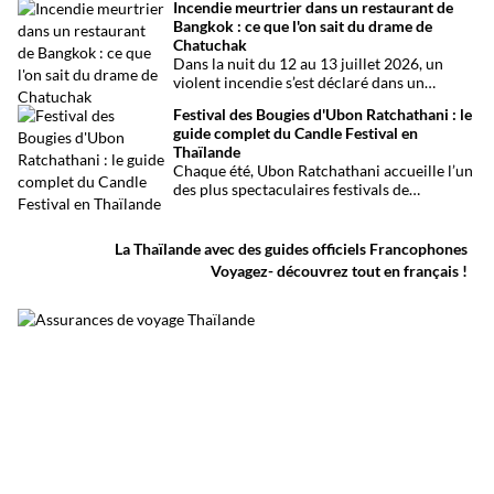
Incendie meurtrier dans un restaurant de
international de Phuket, situé à un peu plus
Bangkok : ce que l'on sait du drame de
d’une heure de route. Que vous arriviez de
Chatuchak
Bangkok, Phuket, Krabi, Surat Thani ou de
Dans la nuit du 12 au 13 juillet 2026, un
Khao Sok, voici toutes les solutions pour
violent incendie s’est déclaré dans un
organiser votre trajet dans les meilleures
établissement de divertissement du quartier
conditions.
Festival des Bougies d'Ubon Ratchathani : le
de Chatuchak, à Bangkok. Le bilan
guide complet du Candle Festival en
provisoire est particulièrement lourd avec
Thaïlande
au moins 27 morts et plusieurs dizaines de
Chaque été, Ubon Ratchathani accueille l’un
blessés.
des plus spectaculaires festivals de
Thaïlande. D’immenses sculptures de cire
défilent dans les rues au rythme des danses
traditionnelles et des musiques de l’Isan,
La Thaïlande avec des guides officiels Francophones
célébrant le début du carême bouddhique
Voyagez- découvrez tout en français !
dans une atmosphère aussi spirituelle que
festive.