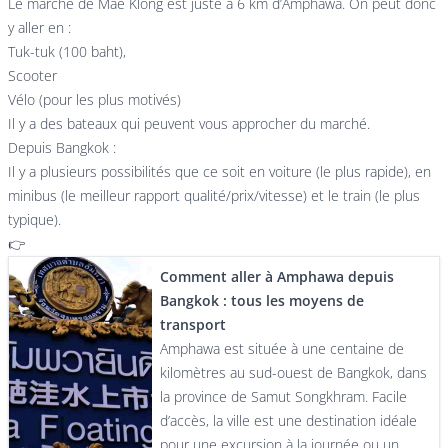
Le marché de Mae Klong est juste à 6 km d’Amphawa. On peut donc
y aller en :
Tuk-tuk (100 baht),
Scooter
Vélo (pour les plus motivés)
Il y a des bateaux qui peuvent vous approcher du marché.
Depuis Bangkok :
Il y a plusieurs possibilités que ce soit en voiture (le plus rapide), en
minibus (le meilleur rapport qualité/prix/vitesse) et le train (le plus
typique).
👉
Comment aller à Amphawa depuis
Bangkok : tous les moyens de
transport
Amphawa est située à une centaine de
kilomètres au sud-ouest de Bangkok, dans
la province de Samut Songkhram. Facile
d’accès, la ville est une destination idéale
pour une excursion à la journée ou un