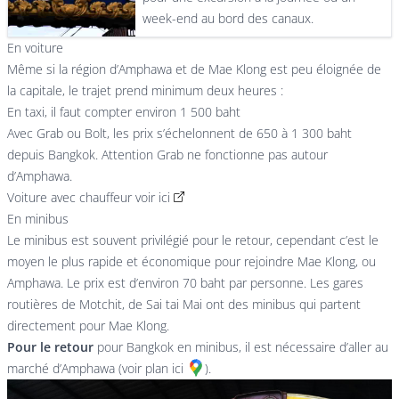
week-end au bord des canaux.
En voiture
Même si la région d’Amphawa et de Mae Klong est peu éloignée de
la capitale, le trajet prend minimum deux heures :
En taxi, il faut compter environ 1 500 baht
Avec Grab ou Bolt, les prix s’échelonnent de 650 à 1 300 baht
depuis Bangkok. Attention Grab ne fonctionne pas autour
d’Amphawa.
Voiture avec chauffeur
voir ici
En minibus
Le minibus est souvent privilégié pour le retour, cependant c’est le
moyen le plus rapide et économique pour rejoindre Mae Klong, ou
Amphawa. Le prix est d’environ 70 baht par personne. Les gares
routières de Motchit, de Sai tai Mai ont des minibus qui partent
directement pour Mae Klong.
Pour le retour
pour Bangkok en minibus, il est nécessaire d’aller au
marché d’Amphawa (voir
plan ici
).