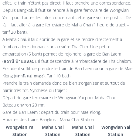
effet, le train n’étant pas direct, il faut prendre une correspondance.
Depuis Bangkok, il faut se rendre à la gare ferroviaire de Wongwian
Yai – pour toutes les infos concernant cette gare voir ce post ici. De
là, il faut aller à la gare ferroviaire de Maha Chai (1 heure de trajet –
tarif 20 baht).
A Maha Chai, il faut sortir de la gare et se rendre directement à
l’embarcadère donnant sur la rivière Tha Chin. Une petite
embarcation (5 baht) permet de rejoindre la gare de Ban Laem
(สถานี บ้านแหลม). Il faut descendre à l’embarcadère de Tha Chalom.
Ensuite il suffit de prendre le train de Ban Laem pour la gare de Mae
Klong (สถานี แม่ กลอง). Tarif 10 bath.
Prendre le train demande donc de bien s’organiser et surtout de
partir très tôt. Synthèse du trajet :
Départ de gare ferroviaire de Wongwian Yai pour Maha Chai.
Bateau environ 20 mn.
Gare de Ban Laem : départ du train pour Mae Klong.
Horaires des trains Bangkok - Maha Chai Station
Wongwian Yai
Maha Chai
Maha Chai
Wongwian Yai
Station
Station
Station
Station