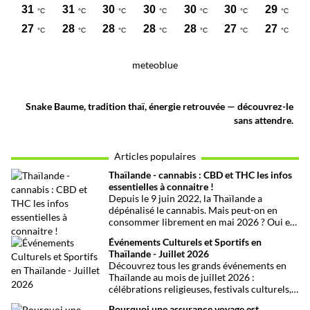
meteoblue
Snake Baume, tradition thaï, énergie retrouvée — découvrez-le
sans attendre.
Articles populaires
Thaïlande - cannabis : CBD et THC les infos
essentielles à connaitre !
Depuis le 9 juin 2022, la Thaïlande a
dépénalisé le cannabis. Mais peut-on en
consommer librement en mai 2026 ? Oui et
non, attention aux petits détails et aux
Événements Culturels et Sportifs en
confusions qui peuvent avoir de grosses
Thaïlande - Juillet 2026
conséquences ! Explications.
Découvrez tous les grands événements en
Thaïlande au mois de juillet 2026 :
célébrations religieuses, festivals culturels,
marathons, expositions bien-être, concerts
Pourquoi une assurance voyage est