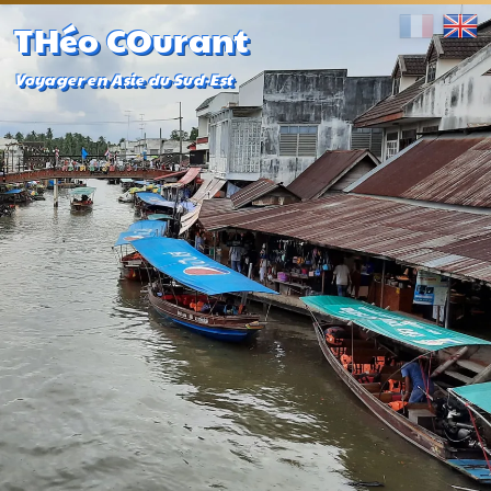
THéo COurant
Voyager en Asie du Sud-Est