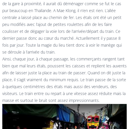
de la gare à proximité, il aurait dû déménager comme se fut le cas
pur beaucoup en Thaïlande. A Mae Klong, il n’en est rien. L’allée
centrale a laissé place au chemin de fer. Les étals ont été un petit
peu modifiés avec l’ajout de petites roulettes afin de les faire
coulisser et de dégager la voie lors de l’arrivée/départ du train. Ce
dernier passe donc au cœur du marché. Actuellement il y passe 8
fois par jour. Toute la magie du lieu tient donc à voir le manège qui
se déroule à l’arrivée du train.
Ainsi, chaque jour, à chaque passage, les commerçants rangent tant
bien que mal leurs étals, poussent les caisses et replient les auvents
afin de laisser juste la place au train de passer. Quand on dit juste la
place, il s’agit vraiment du minimum requis. Le train passe de la sorte
à quelques centimètres des étals mais aussi des vendeurs, des
visiteurs. Le train entre ou repart à une vitesse assez réduite mais la
masse et surtout le bruit sont assez impressionnants.