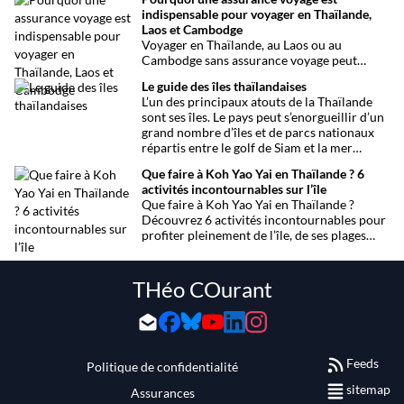
et fêtes locales. Une sélection
indispensable pour voyager en Thaïlande,
chronologique complète pour ne rien
Laos et Cambodge
manquer !
Voyager en Thaïlande, au Laos ou au
Cambodge sans assurance voyage peut
entraîner des risques majeurs. Accidents,
Le guide des îles thaïlandaises
maladies ou perte de bagages sont des
L’un des principaux atouts de la Thaïlande
imprévus fréquents en Asie du Sud-Est.
sont ses îles. Le pays peut s’enorgueillir d’un
Découvrez pourquoi une assurance voyage
grand nombre d’îles et de parcs nationaux
est essentielle pour garantir votre sécurité
répartis entre le golf de Siam et la mer
et votre sérénité.
Andaman. Toutes les infos.
Que faire à Koh Yao Yai en Thaïlande ? 6
activités incontournables sur l’île
Que faire à Koh Yao Yai en Thaïlande ?
Découvrez 6 activités incontournables pour
profiter pleinement de l’île, de ses plages
préservées à la découverte en sidecar.
THéo COurant
Feeds
Politique de confidentialité
sitemap
Assurances