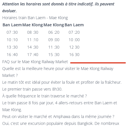
Attention les horaires sont donnés à titre indicatif, ils peuvent
évoluer.
Horaires train Ban Laem - Mae Klong
Ban Laem
Mae Klong
Mae Klong
Ban Laem
07 :30
08 :30
06 :20
07 :20
10 :10
11 :10
09 :00
10 :00
13 :30
14 :30
11 :30
12 30
16 :40
17 :40
15 :30
16 30
FAQ sur le Mae Klong Railway Market
Quelle est la meilleure heure pour visiter le Mae Klong Railway
Market ?
Le matin tôt est idéal pour éviter la foule et profiter de la fraîcheur.
Le premier train passe vers 8h30.
À quelle fréquence le train traverse le marché ?
Le train passe 8 fois par jour, 4 allers-retours entre Ban Laem et
Mae Klong.
Peut-on visiter le marché et Amphawa dans la même journée ?
Oui, c’est une excursion populaire depuis Bangkok. De nombreux