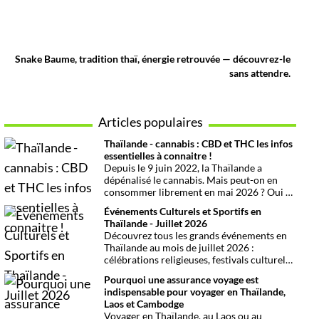
Snake Baume, tradition thaï, énergie retrouvée — découvrez-le
sans attendre.
Articles populaires
Thaïlande - cannabis : CBD et THC les infos
essentielles à connaitre !
Depuis le 9 juin 2022, la Thaïlande a
dépénalisé le cannabis. Mais peut-on en
consommer librement en mai 2026 ? Oui et
non, attention aux petits détails et aux
Événements Culturels et Sportifs en
confusions qui peuvent avoir de grosses
Thaïlande - Juillet 2026
conséquences ! Explications.
Découvrez tous les grands événements en
Thaïlande au mois de juillet 2026 :
célébrations religieuses, festivals culturels,
marathons, expositions bien-être, concerts
Pourquoi une assurance voyage est
et fêtes locales. Une sélection
indispensable pour voyager en Thaïlande,
chronologique complète pour ne rien
Laos et Cambodge
manquer !
Voyager en Thaïlande, au Laos ou au