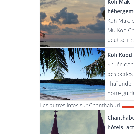
Koh Mak Th
hébergem
Koh Mak, e
Mu Koh Cha
peut se re
Koh Kood :
Située dan
des perles 
Thaïlande,
notre gui
Les autres infos sur Chanthaburi
Chanthabur
hôtels, act