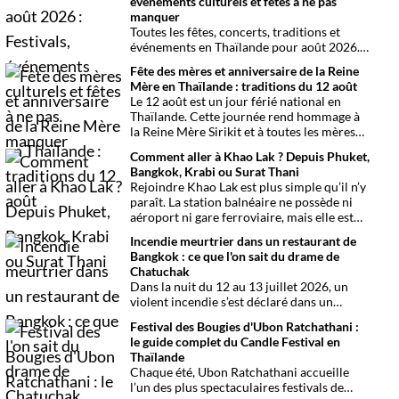
événements culturels et fêtes à ne pas
manquer
Toutes les fêtes, concerts, traditions et
événements en Thaïlande pour août 2026.
Une sélection par date, thème et région
Fête des mères et anniversaire de la Reine
pour organiser son voyage.
Mère en Thaïlande : traditions du 12 août
Le 12 août est un jour férié national en
Thaïlande. Cette journée rend hommage à
la Reine Mère Sirikit et à toutes les mères
du pays. Une occasion mêlant respect,
Comment aller à Khao Lak ? Depuis Phuket,
traditions bouddhistes et festivités
Bangkok, Krabi ou Surat Thani
populaires dans tout le royaume.
Rejoindre Khao Lak est plus simple qu’il n’y
paraît. La station balnéaire ne possède ni
aéroport ni gare ferroviaire, mais elle est
parfaitement desservie grâce à l’aéroport
Incendie meurtrier dans un restaurant de
international de Phuket, situé à un peu plus
Bangkok : ce que l'on sait du drame de
d’une heure de route. Que vous arriviez de
Chatuchak
Bangkok, Phuket, Krabi, Surat Thani ou de
Dans la nuit du 12 au 13 juillet 2026, un
Khao Sok, voici toutes les solutions pour
violent incendie s’est déclaré dans un
organiser votre trajet dans les meilleures
établissement de divertissement du
conditions.
Festival des Bougies d'Ubon Ratchathani :
quartier de Chatuchak, à Bangkok. Le bilan
le guide complet du Candle Festival en
provisoire est particulièrement lourd avec
Thaïlande
au moins 27 morts et plusieurs dizaines de
Chaque été, Ubon Ratchathani accueille
blessés.
l’un des plus spectaculaires festivals de