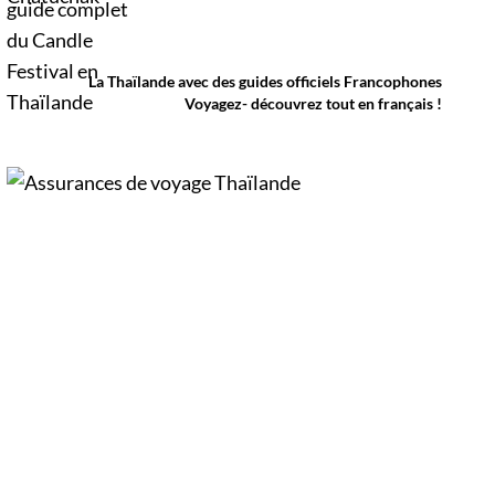
Thaïlande. D’immenses sculptures de cire
défilent dans les rues au rythme des danses
traditionnelles et des musiques de l’Isan,
célébrant le début du carême bouddhique
dans une atmosphère aussi spirituelle que
La Thaïlande avec des guides officiels Francophones
festive.
Voyagez- découvrez tout en français !