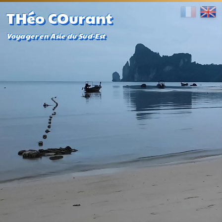
THéo COurant
Voyager en Asie du Sud-Est