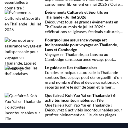
consommer librement en mai 2026 ? Oui et
non, attention aux petits détails et aux
Événements Culturels et Sportifs en
confusions qui peuvent avoir de grosses
Thaïlande - Juillet 2026
conséquences ! Explications.
Découvrez tous les grands événements en
Thaïlande au mois de juillet 2026 :
célébrations religieuses, festivals culturels,
marathons, expositions bien-être, concerts
Pourquoi une assurance voyage est
et fêtes locales. Une sélection
indispensable pour voyager en Thaïlande,
chronologique complète pour ne rien
Laos et Cambodge
manquer !
Voyager en Thaïlande, au Laos ou au
Cambodge sans assurance voyage peut
entraîner des risques majeurs. Accidents,
Le guide des îles thaïlandaises
maladies ou perte de bagages sont des
L’un des principaux atouts de la Thaïlande
imprévus fréquents en Asie du Sud-Est.
sont ses îles. Le pays peut s’enorgueillir d’un
Découvrez pourquoi une assurance voyage
grand nombre d’îles et de parcs nationaux
est essentielle pour garantir votre sécurité
répartis entre le golf de Siam et la mer
et votre sérénité.
Andaman. Toutes les infos.
Que faire à Koh Yao Yai en Thaïlande ? 6
activités incontournables sur l’île
Que faire à Koh Yao Yai en Thaïlande ?
Découvrez 6 activités incontournables pour
profiter pleinement de l’île, de ses plages
préservées à la découverte en sidecar.