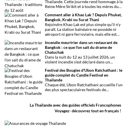
Thaïlande. Cette journée rend hommage à la
Reine Mère Sirikit et à toutes les mères du
pays. Une occasion mêlant respect,
Comment aller à Khao Lak ? Depuis Phuket,
traditions bouddhistes et festivités
Bangkok, Krabi ou Surat Thani
populaires dans tout le royaume.
Rejoindre Khao Lak est plus simple qu’il n’y
paraît. La station balnéaire ne possède ni
aéroport ni gare ferroviaire, mais elle est
parfaitement desservie grâce à l’aéroport
Incendie meurtrier dans un restaurant de
international de Phuket, situé à un peu plus
Bangkok : ce que l'on sait du drame de
d’une heure de route. Que vous arriviez de
Chatuchak
Bangkok, Phuket, Krabi, Surat Thani ou de
Dans la nuit du 12 au 13 juillet 2026, un
Khao Sok, voici toutes les solutions pour
violent incendie s’est déclaré dans un
organiser votre trajet dans les meilleures
établissement de divertissement du quartier
conditions.
Festival des Bougies d'Ubon Ratchathani : le
de Chatuchak, à Bangkok. Le bilan
guide complet du Candle Festival en
provisoire est particulièrement lourd avec
Thaïlande
au moins 27 morts et plusieurs dizaines de
Chaque été, Ubon Ratchathani accueille l’un
blessés.
des plus spectaculaires festivals de
Thaïlande. D’immenses sculptures de cire
défilent dans les rues au rythme des danses
traditionnelles et des musiques de l’Isan,
La Thaïlande avec des guides officiels Francophones
célébrant le début du carême bouddhique
Voyagez- découvrez tout en français !
dans une atmosphère aussi spirituelle que
festive.