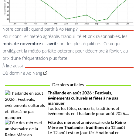
Notre conseil : quand partir à Ao Nang ?
Pour concilier météo agréable, tranquillité et prix raisonnables, les
mois de novembre
et
avril
sont les plus équilibrés. Ceux qui
privilégient la météo parfaite opteront pour décembre à février, au
prix d’une fréquentation plus forte.
À lire aussi
Où dormir à Ao Nang
Derniers articles
Thaïlande en août 2026 : Festivals,
événements culturels et fêtes à ne pas
manquer
Toutes les fêtes, concerts, traditions et
événements en Thaïlande pour août 2026.
Une sélection par date, thème et région pour
Fête des mères et anniversaire de la Reine
organiser son voyage.
Mère en Thaïlande : traditions du 12 août
Le 12 août est un jour férié national en