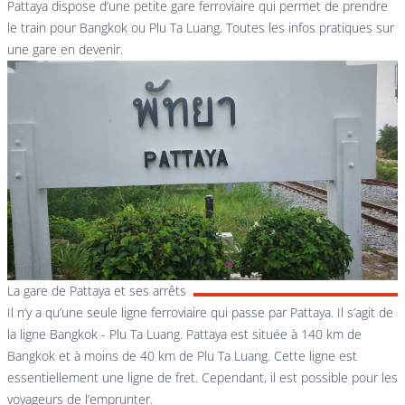
Pattaya dispose d’une petite gare ferroviaire qui permet de prendre
le train pour Bangkok ou Plu Ta Luang. Toutes les infos pratiques sur
une gare en devenir.
La gare de Pattaya et ses arrêts
Il n’y a qu’une seule ligne ferroviaire qui passe par Pattaya. Il s’agit de
la ligne Bangkok - Plu Ta Luang. Pattaya est située à 140 km de
Bangkok et à moins de 40 km de Plu Ta Luang. Cette ligne est
essentiellement une ligne de fret. Cependant, il est possible pour les
voyageurs de l’emprunter.