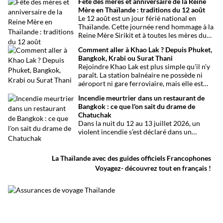
Fête des mères et anniversaire de la Reine
organiser son voyage.
Mère en Thaïlande : traditions du 12 août
Le 12 août est un jour férié national en
Thaïlande. Cette journée rend hommage à la
Reine Mère Sirikit et à toutes les mères du
pays. Une occasion mêlant respect,
Comment aller à Khao Lak ? Depuis Phuket,
traditions bouddhistes et festivités
Bangkok, Krabi ou Surat Thani
populaires dans tout le royaume.
Rejoindre Khao Lak est plus simple qu’il n’y
paraît. La station balnéaire ne possède ni
aéroport ni gare ferroviaire, mais elle est
parfaitement desservie grâce à l’aéroport
Incendie meurtrier dans un restaurant de
international de Phuket, situé à un peu plus
Bangkok : ce que l'on sait du drame de
d’une heure de route. Que vous arriviez de
Chatuchak
Bangkok, Phuket, Krabi, Surat Thani ou de
Dans la nuit du 12 au 13 juillet 2026, un
Khao Sok, voici toutes les solutions pour
violent incendie s’est déclaré dans un
organiser votre trajet dans les meilleures
établissement de divertissement du quartier
conditions.
de Chatuchak, à Bangkok. Le bilan
provisoire est particulièrement lourd avec
La Thaïlande avec des guides officiels Francophones
au moins 27 morts et plusieurs dizaines de
Voyagez- découvrez tout en français !
blessés.