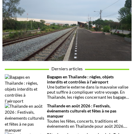
Derniers articles
Bagages en Thaïlande : règles, objets
interdits et contrôles à l'aéroport
Une batterie externe dans la mauvaise valise
peut suffire à compliquer votre voyage. En
Thaïlande, les règles concernant les bagages,
les batteries et les contrôles de sécurité
Thaïlande en août 2026 : Festivals,
méritent d’être vérifiées avant le départ.
événements culturels et fêtes à ne pas
manquer
Toutes les fêtes, concerts, traditions et
événements en Thaïlande pour août 2026.
Une sélection par date, thème et région pour