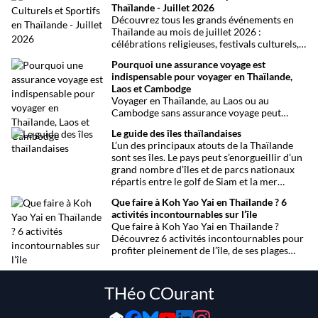
Thaïlande - Juillet 2026
conséquences ! Explications.
Découvrez tous les grands événements en
Thaïlande au mois de juillet 2026 :
célébrations religieuses, festivals culturels,
marathons, expositions bien-être, concerts
Pourquoi une assurance voyage est
et fêtes locales. Une sélection
indispensable pour voyager en Thaïlande,
chronologique complète pour ne rien
Laos et Cambodge
manquer !
Voyager en Thaïlande, au Laos ou au
Cambodge sans assurance voyage peut
entraîner des risques majeurs. Accidents,
Le guide des îles thaïlandaises
maladies ou perte de bagages sont des
L’un des principaux atouts de la Thaïlande
imprévus fréquents en Asie du Sud-Est.
sont ses îles. Le pays peut s’enorgueillir d’un
Découvrez pourquoi une assurance voyage
grand nombre d’îles et de parcs nationaux
est essentielle pour garantir votre sécurité
répartis entre le golf de Siam et la mer
et votre sérénité.
Andaman. Toutes les infos.
Que faire à Koh Yao Yai en Thaïlande ? 6
activités incontournables sur l’île
Que faire à Koh Yao Yai en Thaïlande ?
Découvrez 6 activités incontournables pour
profiter pleinement de l’île, de ses plages
préservées à la découverte en sidecar.
THéo COurant