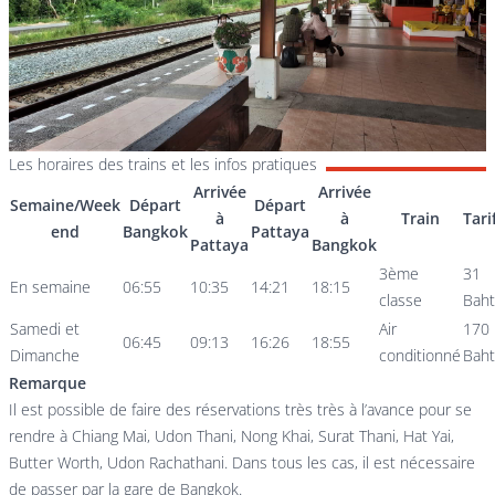
Les horaires des trains et les infos pratiques
Arrivée
Arrivée
Semaine/Week
Départ
Départ
à
à
Train
Tari
end
Bangkok
Pattaya
Pattaya
Bangkok
3ème
31
En semaine
06:55
10:35
14:21
18:15
classe
Baht
Samedi et
Air
170
06:45
09:13
16:26
18:55
Dimanche
conditionné
Baht
Remarque
Il est possible de faire des réservations très très à l’avance pour se
rendre à Chiang Mai, Udon Thani, Nong Khai, Surat Thani, Hat Yai,
Butter Worth, Udon Rachathani. Dans tous les cas, il est nécessaire
de passer par la gare de Bangkok.