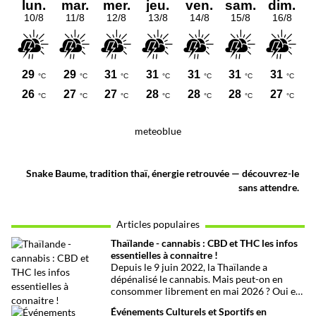
meteoblue
Snake Baume, tradition thaï, énergie retrouvée — découvrez-le
sans attendre.
Articles populaires
Thaïlande - cannabis : CBD et THC les infos
essentielles à connaitre !
Depuis le 9 juin 2022, la Thaïlande a
dépénalisé le cannabis. Mais peut-on en
consommer librement en mai 2026 ? Oui et
non, attention aux petits détails et aux
Événements Culturels et Sportifs en
confusions qui peuvent avoir de grosses