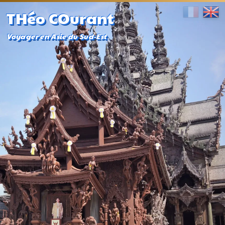
THéo COurant
Voyager en Asie du Sud-Est