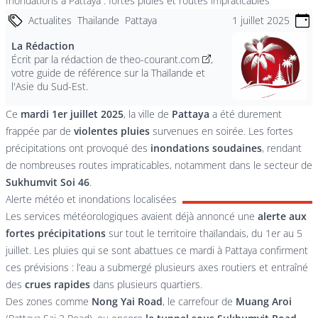
Inondations à Pattaya : fortes pluies et routes impraticables
Actualites
Thailande
Pattaya
1 juillet 2025
La Rédaction
Écrit par la
rédaction de theo-courant.com
,
votre guide de référence sur la Thaïlande et
l'Asie du Sud-Est.
Ce
mardi 1er juillet 2025
, la ville de
Pattaya
a été durement
frappée par de
violentes pluies
survenues en soirée. Les fortes
précipitations ont provoqué des
inondations soudaines
, rendant
de nombreuses routes impraticables, notamment dans le secteur de
Sukhumvit Soi 46
.
Alerte météo et inondations localisées
Les services météorologiques avaient déjà annoncé une
alerte aux
fortes précipitations
sur tout le territoire thaïlandais, du 1er au 5
juillet. Les pluies qui se sont abattues ce mardi à Pattaya confirment
ces prévisions : l’eau a submergé plusieurs axes routiers et entraîné
des
crues rapides
dans plusieurs quartiers.
Des zones comme
Nong Yai Road
, le carrefour de
Muang Aroi