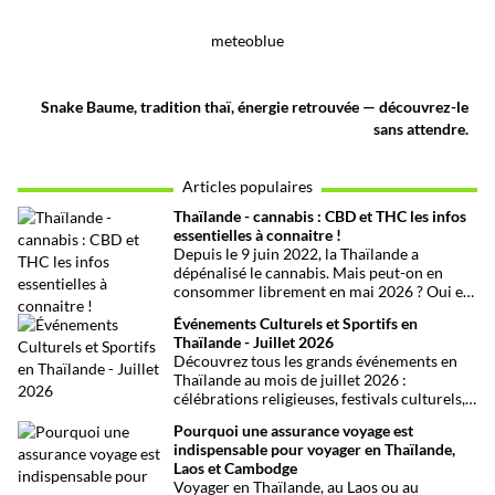
meteoblue
Snake Baume, tradition thaï, énergie retrouvée — découvrez-le
sans attendre.
Articles populaires
Thaïlande - cannabis : CBD et THC les infos
essentielles à connaitre !
Depuis le 9 juin 2022, la Thaïlande a
dépénalisé le cannabis. Mais peut-on en
consommer librement en mai 2026 ? Oui et
non, attention aux petits détails et aux
Événements Culturels et Sportifs en
confusions qui peuvent avoir de grosses
Thaïlande - Juillet 2026
conséquences ! Explications.
Découvrez tous les grands événements en
Thaïlande au mois de juillet 2026 :
célébrations religieuses, festivals culturels,
marathons, expositions bien-être, concerts
Pourquoi une assurance voyage est
et fêtes locales. Une sélection
indispensable pour voyager en Thaïlande,
chronologique complète pour ne rien
Laos et Cambodge
manquer !
Voyager en Thaïlande, au Laos ou au