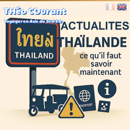
THéo COurant
Voyager en Asie du Sud-Est