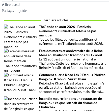
À lire aussi
Pattaya, le guide
Derniers articles
Thaïlande en août 2026 : Festivals,
événements culturels et fêtes à ne pas
manquer
Toutes les fêtes, concerts, traditions et
événements en Thaïlande pour août 2026.
Une sélection par date, thème et région pour
Fête des mères et anniversaire de la Reine
organiser son voyage.
Mère en Thaïlande : traditions du 12 août
Le 12 août est un jour férié national en
Thaïlande. Cette journée rend hommage à la
Reine Mère Sirikit et à toutes les mères du
pays. Une occasion mêlant respect,
Comment aller à Khao Lak ? Depuis Phuket,
traditions bouddhistes et festivités
Bangkok, Krabi ou Surat Thani
populaires dans tout le royaume.
Rejoindre Khao Lak est plus simple qu’il n’y
paraît. La station balnéaire ne possède ni
aéroport ni gare ferroviaire, mais elle est
parfaitement desservie grâce à l’aéroport
Incendie meurtrier dans un restaurant de
international de Phuket, situé à un peu plus
Bangkok : ce que l'on sait du drame de
d’une heure de route. Que vous arriviez de
Chatuchak
Bangkok, Phuket, Krabi, Surat Thani ou de