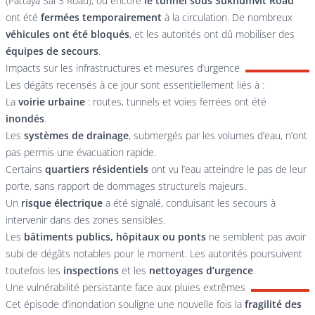
(Pattaya Sai 3 Road), ou encore
le tunnel sous Sukhumvit Road
ont été
fermées temporairement
à la circulation. De nombreux
véhicules ont été bloqués
, et les autorités ont dû mobiliser des
équipes de secours
.
Impacts sur les infrastructures et mesures d’urgence
Les dégâts recensés à ce jour sont essentiellement liés à :
La
voirie urbaine
: routes, tunnels et voies ferrées ont été
inondés
.
Les
systèmes de drainage
, submergés par les volumes d’eau, n’ont
pas permis une évacuation rapide.
Certains
quartiers résidentiels
ont vu l’eau atteindre le pas de leur
porte, sans rapport de dommages structurels majeurs.
Un
risque électrique
a été signalé, conduisant les secours à
intervenir dans des zones sensibles.
Les
bâtiments publics, hôpitaux ou ponts
ne semblent pas avoir
subi de dégâts notables pour le moment. Les autorités poursuivent
toutefois les
inspections
et les
nettoyages d’urgence
.
Une vulnérabilité persistante face aux pluies extrêmes
Cet épisode d’inondation souligne une nouvelle fois la
fragilité des