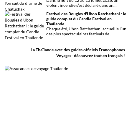
Dans la nuit du 12 au 13 juillet 2026, un
Khao Sok, voici toutes les solutions pour
violent incendie s’est déclaré dans un
organiser votre trajet dans les meilleures
établissement de divertissement du quartier
conditions.
Festival des Bougies d'Ubon Ratchathani : le
de Chatuchak, à Bangkok. Le bilan
guide complet du Candle Festival en
provisoire est particulièrement lourd avec
Thaïlande
au moins 27 morts et plusieurs dizaines de
Chaque été, Ubon Ratchathani accueille l’un
blessés.
des plus spectaculaires festivals de
Thaïlande. D’immenses sculptures de cire
défilent dans les rues au rythme des danses
traditionnelles et des musiques de l’Isan,
La Thaïlande avec des guides officiels Francophones
célébrant le début du carême bouddhique
Voyagez- découvrez tout en français !
dans une atmosphère aussi spirituelle que
festive.