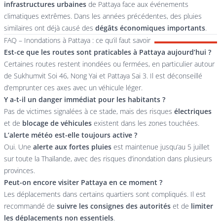
infrastructures urbaines
de Pattaya face aux événements
climatiques extrêmes. Dans les années précédentes, des pluies
similaires ont déjà causé des
dégâts économiques importants
.
FAQ – Inondations à Pattaya : ce qu’il faut savoir
Est-ce que les routes sont praticables à Pattaya aujourd’hui ?
Certaines routes restent inondées ou fermées, en particulier autour
de Sukhumvit Soi 46, Nong Yai et Pattaya Sai 3. Il est déconseillé
d’emprunter ces axes avec un véhicule léger.
Y a-t-il un danger immédiat pour les habitants ?
Pas de victimes signalées à ce stade, mais des risques
électriques
et de
blocage de véhicules
existent dans les zones touchées.
L’alerte météo est-elle toujours active ?
Oui. Une
alerte aux fortes pluies
est maintenue jusqu’au 5 juillet
sur toute la Thaïlande, avec des risques d’inondation dans plusieurs
provinces.
Peut-on encore visiter Pattaya en ce moment ?
Les déplacements dans certains quartiers sont compliqués. Il est
recommandé de
suivre les consignes des autorités
et de
limiter
les déplacements non essentiels
.