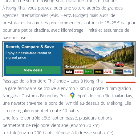
Location de voiture à Nong Khai, Thaïlande : tarifs et options
À Nong Khai, vous pouvez louer une voiture auprès de grandes
agences internationales (Avis, Hertz, Budget) mais aussi de
prestataires locaux. Les prix commencent autour de 15–25 € par jour
pour une petite citadine, avec kilométrage illimité et assurance de
base incluse.
Passage de la frontière Thaïlande – Laos à Nong Khai
La gare ferroviaire se trouve à environ 3 km du poste d’immigration –
Nongkhai Customs Boundary Post
. Après le contrôle thaïlandais,
une navette traverse le pont de l’Amitié au-dessus du Mékong. Elle
circule régulièrement et coûte 40 bahts.
Une fois le contrôle côté laotien passé, plusieurs options
permettent de rejoindre Vientiane (environ 20 km) :
tuk-tuk (environ 200 bahts, dépose à l’adresse souhaitée)