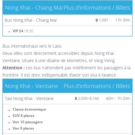
Nong Khai - Chiang Mai
Plus d'informations / Billets
Bus Nong Khai - Chiang Mai
฿ 1,097
11h 30m
→
VIP 24
18:30
Bus internationaux vers le Laos
Deux villes sont directement accessibles depuis Nong Khai :
Vientiane, située à une dizaine de kilomètres, et Vang Vieng.
Attention :
ces bus n’attendent pas indéfiniment les passagers à la
frontière. Il est donc indispensable d’avoir son visa à l’avance.
Nong Khai - Vientiane
Plus d'informations / Billets
Taxi Nong Khai - Vientiane
฿ 2,500–6,160
40m – 1h 20m
→
Classe économique
→
SUV 4 places
→
Van 10 passagers
→
Van 9 places