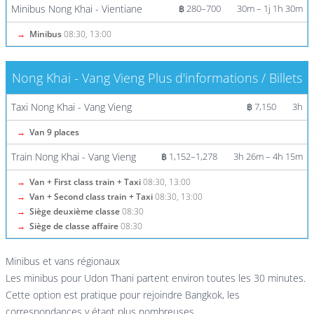
Minibus Nong Khai - Vientiane
฿ 280–700
30m – 1j 1h 30m
→
Minibus
08:30, 13:00
Nong Khai - Vang Vieng
Plus d'informations / Billets
Taxi Nong Khai - Vang Vieng
฿ 7,150
3h
→
Van 9 places
Train Nong Khai - Vang Vieng
฿ 1,152–1,278
3h 26m – 4h 15m
→
Van + First class train + Taxi
08:30, 13:00
→
Van + Second class train + Taxi
08:30, 13:00
→
Siège deuxième classe
08:30
→
Siège de classe affaire
08:30
Minibus et vans régionaux
Les minibus pour Udon Thani partent environ toutes les 30 minutes.
Cette option est pratique pour rejoindre Bangkok, les
correspondances y étant plus nombreuses.