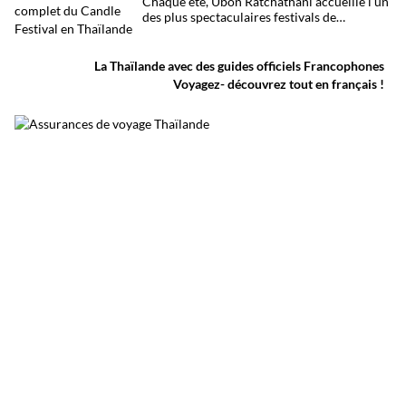
Chaque été, Ubon Ratchathani accueille l’un
blessés.
des plus spectaculaires festivals de
Thaïlande. D’immenses sculptures de cire
défilent dans les rues au rythme des danses
traditionnelles et des musiques de l’Isan,
La Thaïlande avec des guides officiels Francophones
célébrant le début du carême bouddhique
Voyagez- découvrez tout en français !
dans une atmosphère aussi spirituelle que
festive.