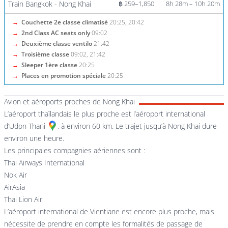
Train Bangkok - Nong Khai
฿ 259–1,850
8h 28m – 10h 20m
→
Couchette 2e classe climatisé
20:25, 20:42
→
2nd Class AC seats only
09:02
→
Deuxième classe ventilo
21:42
→
Troisième classe
09:02, 21:42
→
Sleeper 1ère classe
20:25
→
Places en promotion spéciale
20:25
Avion et aéroports proches de Nong Khai
L’aéroport thaïlandais le plus proche est
l’aéroport international
d’Udon Thani
, à environ 60 km. Le trajet jusqu’à Nong Khai dure
environ une heure.
Les principales compagnies aériennes sont :
Thai Airways International
Nok Air
AirAsia
Thai Lion Air
L’aéroport international de Vientiane est encore plus proche, mais
nécessite de prendre en compte les formalités de passage de