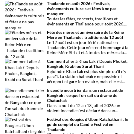
Thaïlande en août 2026 : Festivals,
événements culturels et fêtes à ne pas
manquer
Toutes les fêtes, concerts, traditions et
événements en Thaïlande pour août 2026.
Une sélection par date, thème et région pour
Fête des mères et anniversaire de la Reine
organiser son voyage.
Mère en Thaïlande : traditions du 12 août
Le 12 août est un jour férié national en
Thaïlande. Cette journée rend hommage à la
Reine Mère Sirikit et à toutes les mères du
pays. Une occasion mêlant respect,
Comment aller à Khao Lak ? Depuis Phuket,
traditions bouddhistes et festivités
Bangkok, Krabi ou Surat Thani
populaires dans tout le royaume.
Rejoindre Khao Lak est plus simple qu’il n’y
paraît. La station balnéaire ne possède ni
aéroport ni gare ferroviaire, mais elle est
parfaitement desservie grâce à l’aéroport
Incendie meurtrier dans un restaurant de
international de Phuket, situé à un peu plus
Bangkok : ce que l'on sait du drame de
d’une heure de route. Que vous arriviez de
Chatuchak
Bangkok, Phuket, Krabi, Surat Thani ou de
Dans la nuit du 12 au 13 juillet 2026, un
Khao Sok, voici toutes les solutions pour
violent incendie s’est déclaré dans un
organiser votre trajet dans les meilleures
établissement de divertissement du quartier
conditions.
Festival des Bougies d'Ubon Ratchathani : le
de Chatuchak, à Bangkok. Le bilan
guide complet du Candle Festival en
provisoire est particulièrement lourd avec
Thaïlande
au moins 27 morts et plusieurs dizaines de