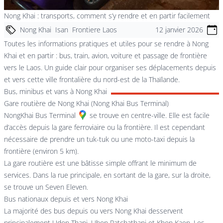
Nong Khai : transports, comment s’y rendre et en partir facilement
Nong Khai
Isan
Frontiere Laos
12 janvier 2026
Toutes les informations pratiques et utiles pour se rendre à Nong
Khai et en partir : bus, train, avion, voiture et passage de frontière
vers le Laos. Un guide clair pour organiser ses déplacements depuis
et vers cette ville frontalière du nord-est de la Thaïlande.
Bus, minibus et vans à Nong Khai
Gare routière de Nong Khai (Nong Khai Bus Terminal)
NongKhai Bus Terminal
se trouve en centre-ville. Elle est facile
d’accès depuis la gare ferroviaire ou la frontière. Il est cependant
nécessaire de prendre un tuk-tuk ou une moto-taxi depuis la
frontière (environ 5 km).
La gare routière est une bâtisse simple offrant le minimum de
services. Dans la rue principale, en sortant de la gare, sur la droite,
se trouve un Seven Eleven.
Bus nationaux depuis et vers Nong Khai
La majorité des bus depuis ou vers Nong Khai desservent
principalement Udon Thani, Ubon Ratchathani et Khon Kaen. Les