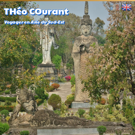
THéo COurant
Voyager en Asie du Sud-Est