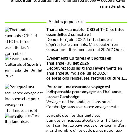
Snake Baume, tradition thaï, énergie retrouvée — découvrez-le
sans attendre.
Articles populaires
Thaïlande - cannabis : CBD et THC les infos
essentielles à connaitre !
Depuis le 9 juin 2022, la Thaïlande a
dépénalisé le cannabis. Mais peut-on en
consommer librement en mai 2026 ? Oui et
non, attention aux petits détails et aux
Événements Culturels et Sportifs en
confusions qui peuvent avoir de grosses
Thaïlande - Juillet 2026
conséquences ! Explications.
Découvrez tous les grands événements en
Thaïlande au mois de juillet 2026 :
célébrations religieuses, festivals culturels,
marathons, expositions bien-être, concerts
Pourquoi une assurance voyage est
et fêtes locales. Une sélection
indispensable pour voyager en Thaïlande,
chronologique complète pour ne rien
Laos et Cambodge
manquer !
Voyager en Thaïlande, au Laos ou au
Cambodge sans assurance voyage peut
entraîner des risques majeurs. Accidents,
Le guide des îles thaïlandaises
maladies ou perte de bagages sont des
L’un des principaux atouts de la Thaïlande
imprévus fréquents en Asie du Sud-Est.
sont ses îles. Le pays peut s’enorgueillir d’un
Découvrez pourquoi une assurance voyage
grand nombre d’îles et de parcs nationaux
est essentielle pour garantir votre sécurité