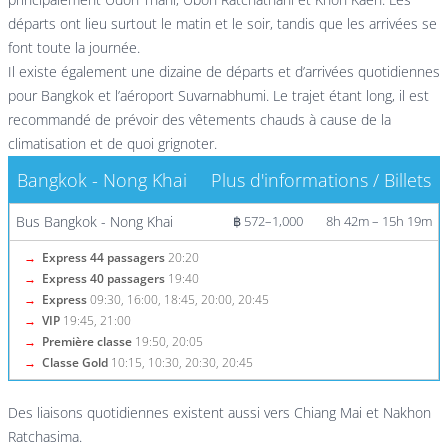
départs ont lieu surtout le matin et le soir, tandis que les arrivées se
font toute la journée.
Il existe également une dizaine de départs et d’arrivées quotidiennes
pour Bangkok et l’aéroport Suvarnabhumi. Le trajet étant long, il est
recommandé de prévoir des vêtements chauds à cause de la
climatisation et de quoi grignoter.
Bangkok - Nong Khai
Plus d'informations / Billets
Bus Bangkok - Nong Khai
฿ 572–1,000
8h 42m – 15h 19m
→
Express 44 passagers
20:20
→
Express 40 passagers
19:40
→
Express
09:30, 16:00, 18:45, 20:00, 20:45
→
VIP
19:45, 21:00
→
Première classe
19:50, 20:05
→
Classe Gold
10:15, 10:30, 20:30, 20:45
Des liaisons quotidiennes existent aussi vers Chiang Mai et Nakhon
Ratchasima.