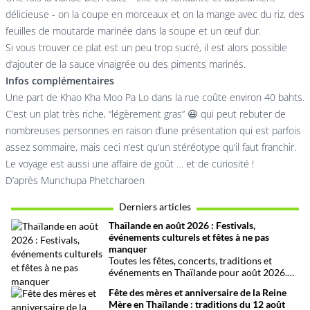
délicieuse - on la coupe en morceaux et on la mange avec du riz, des
feuilles de moutarde marinée dans la soupe et un œuf dur.
Si vous trouver ce plat est un peu trop sucré, il est alors possible
d’ajouter de la sauce vinaigrée ou des piments marinés.
Infos complémentaires
Une part de Khao Kha Moo Pa Lo dans la rue coûte environ 40 bahts.
C’est un plat très riche, “légèrement gras” 😃 qui peut rebuter de
nombreuses personnes en raison d’une présentation qui est parfois
assez sommaire, mais ceci n’est qu’un stéréotype qu’il faut franchir.
Le voyage est aussi une affaire de goût … et de curiosité !
D’après Munchupa Phetcharoen
Derniers articles
Thaïlande en août 2026 : Festivals,
événements culturels et fêtes à ne pas
manquer
Toutes les fêtes, concerts, traditions et
événements en Thaïlande pour août 2026.
Une sélection par date, thème et région pour
Fête des mères et anniversaire de la Reine
organiser son voyage.
Mère en Thaïlande : traditions du 12 août