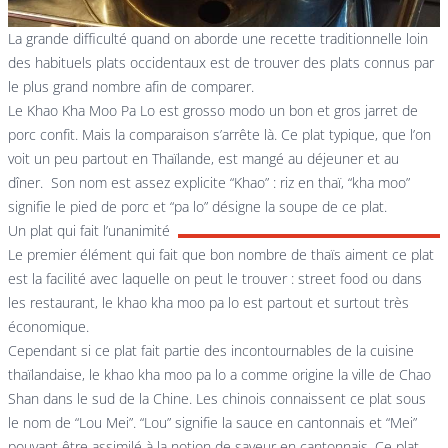
La grande difficulté quand on aborde une recette traditionnelle loin
des habituels plats occidentaux est de trouver des plats connus par
le plus grand nombre afin de comparer.
Le Khao Kha Moo Pa Lo est grosso modo un bon et gros jarret de
porc confit. Mais la comparaison s’arrête là. Ce plat typique, que l’on
voit un peu partout en Thaïlande, est mangé au déjeuner et au
dîner. Son nom est assez explicite “Khao” : riz en thaï, “kha moo”
signifie le pied de porc et “pa lo” désigne la soupe de ce plat.
Un plat qui fait l’unanimité
Le premier élément qui fait que bon nombre de thaïs aiment ce plat
est la facilité avec laquelle on peut le trouver : street food ou dans
les restaurant, le khao kha moo pa lo est partout et surtout très
économique.
Cependant si ce plat fait partie des incontournables de la cuisine
thaïlandaise, le khao kha moo pa lo a comme origine la ville de Chao
Shan dans le sud de la Chine. Les chinois connaissent ce plat sous
le nom de “Lou Mei”. “Lou” signifie la sauce en cantonnais et “Mei”
pouvant être assimilé à la notion de saveur en cantonnais. Ce plat