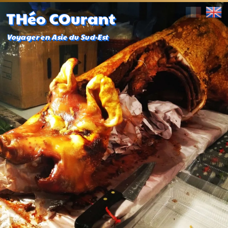
THéo COurant
Voyager en Asie du Sud-Est