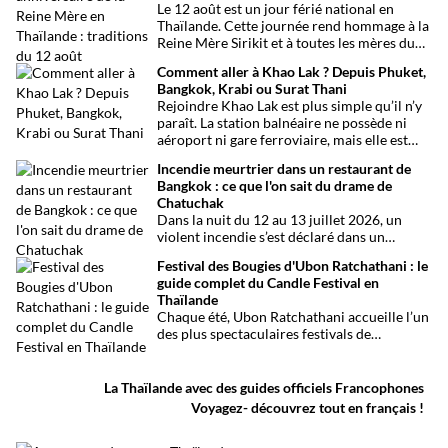
Le 12 août est un jour férié national en
Thaïlande. Cette journée rend hommage à la
Reine Mère Sirikit et à toutes les mères du
pays. Une occasion mêlant respect,
Comment aller à Khao Lak ? Depuis Phuket,
traditions bouddhistes et festivités
Bangkok, Krabi ou Surat Thani
populaires dans tout le royaume.
Rejoindre Khao Lak est plus simple qu’il n’y
paraît. La station balnéaire ne possède ni
aéroport ni gare ferroviaire, mais elle est
parfaitement desservie grâce à l’aéroport
Incendie meurtrier dans un restaurant de
international de Phuket, situé à un peu plus
Bangkok : ce que l'on sait du drame de
d’une heure de route. Que vous arriviez de
Chatuchak
Bangkok, Phuket, Krabi, Surat Thani ou de
Dans la nuit du 12 au 13 juillet 2026, un
Khao Sok, voici toutes les solutions pour
violent incendie s’est déclaré dans un
organiser votre trajet dans les meilleures
établissement de divertissement du quartier
conditions.
Festival des Bougies d'Ubon Ratchathani : le
de Chatuchak, à Bangkok. Le bilan
guide complet du Candle Festival en
provisoire est particulièrement lourd avec
Thaïlande
au moins 27 morts et plusieurs dizaines de
Chaque été, Ubon Ratchathani accueille l’un
blessés.
des plus spectaculaires festivals de
Thaïlande. D’immenses sculptures de cire
défilent dans les rues au rythme des danses
traditionnelles et des musiques de l’Isan,
La Thaïlande avec des guides officiels Francophones
célébrant le début du carême bouddhique
Voyagez- découvrez tout en français !
dans une atmosphère aussi spirituelle que
festive.