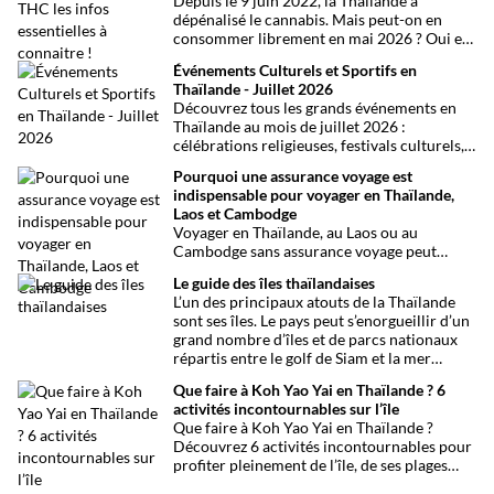
Depuis le 9 juin 2022, la Thaïlande a
dépénalisé le cannabis. Mais peut-on en
consommer librement en mai 2026 ? Oui et
non, attention aux petits détails et aux
Événements Culturels et Sportifs en
confusions qui peuvent avoir de grosses
Thaïlande - Juillet 2026
conséquences ! Explications.
Découvrez tous les grands événements en
Thaïlande au mois de juillet 2026 :
célébrations religieuses, festivals culturels,
marathons, expositions bien-être, concerts
Pourquoi une assurance voyage est
et fêtes locales. Une sélection
indispensable pour voyager en Thaïlande,
chronologique complète pour ne rien
Laos et Cambodge
manquer !
Voyager en Thaïlande, au Laos ou au
Cambodge sans assurance voyage peut
entraîner des risques majeurs. Accidents,
Le guide des îles thaïlandaises
maladies ou perte de bagages sont des
L’un des principaux atouts de la Thaïlande
imprévus fréquents en Asie du Sud-Est.
sont ses îles. Le pays peut s’enorgueillir d’un
Découvrez pourquoi une assurance voyage
grand nombre d’îles et de parcs nationaux
est essentielle pour garantir votre sécurité
répartis entre le golf de Siam et la mer
et votre sérénité.
Andaman. Toutes les infos.
Que faire à Koh Yao Yai en Thaïlande ? 6
activités incontournables sur l’île
Que faire à Koh Yao Yai en Thaïlande ?
Découvrez 6 activités incontournables pour
profiter pleinement de l’île, de ses plages
préservées à la découverte en sidecar.