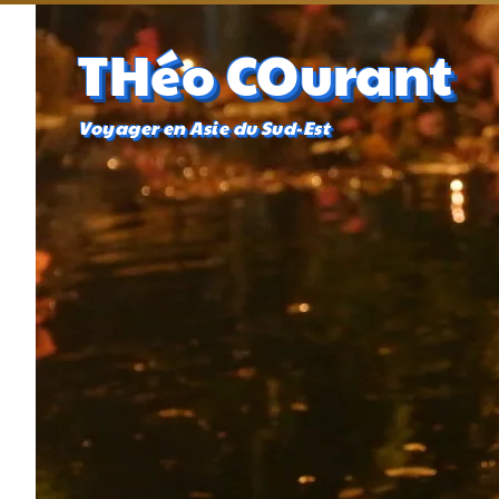
THéo COurant
Voyager en Asie du Sud-Est