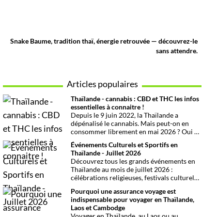
Snake Baume, tradition thaï, énergie retrouvée — découvrez-le
sans attendre.
Articles populaires
Thaïlande - cannabis : CBD et THC les infos
essentielles à connaitre !
Depuis le 9 juin 2022, la Thaïlande a
dépénalisé le cannabis. Mais peut-on en
consommer librement en mai 2026 ? Oui et
non, attention aux petits détails et aux
Événements Culturels et Sportifs en
confusions qui peuvent avoir de grosses
Thaïlande - Juillet 2026
conséquences ! Explications.
Découvrez tous les grands événements en
Thaïlande au mois de juillet 2026 :
célébrations religieuses, festivals culturels,
marathons, expositions bien-être, concerts
Pourquoi une assurance voyage est
et fêtes locales. Une sélection
indispensable pour voyager en Thaïlande,
chronologique complète pour ne rien
Laos et Cambodge
manquer !
Voyager en Thaïlande, au Laos ou au