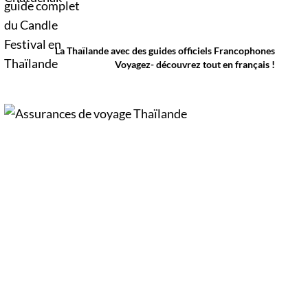
Thaïlande. D’immenses sculptures de cire
défilent dans les rues au rythme des danses
traditionnelles et des musiques de l’Isan,
célébrant le début du carême bouddhique
dans une atmosphère aussi spirituelle que
La Thaïlande avec des guides officiels Francophones
festive.
Voyagez- découvrez tout en français !