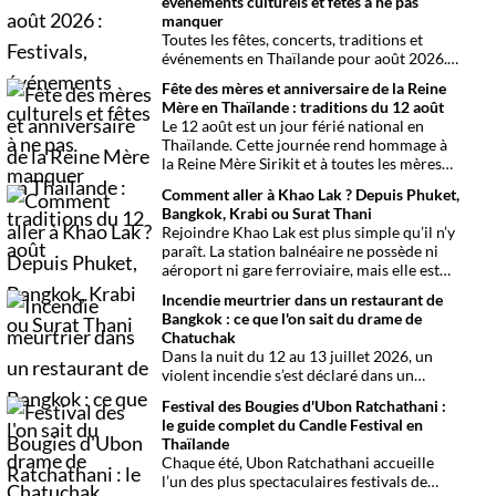
événements culturels et fêtes à ne pas
manquer
Toutes les fêtes, concerts, traditions et
événements en Thaïlande pour août 2026.
Une sélection par date, thème et région
Fête des mères et anniversaire de la Reine
pour organiser son voyage.
Mère en Thaïlande : traditions du 12 août
Le 12 août est un jour férié national en
Thaïlande. Cette journée rend hommage à
la Reine Mère Sirikit et à toutes les mères
du pays. Une occasion mêlant respect,
Comment aller à Khao Lak ? Depuis Phuket,
traditions bouddhistes et festivités
Bangkok, Krabi ou Surat Thani
populaires dans tout le royaume.
Rejoindre Khao Lak est plus simple qu’il n’y
paraît. La station balnéaire ne possède ni
aéroport ni gare ferroviaire, mais elle est
parfaitement desservie grâce à l’aéroport
Incendie meurtrier dans un restaurant de
international de Phuket, situé à un peu plus
Bangkok : ce que l'on sait du drame de
d’une heure de route. Que vous arriviez de
Chatuchak
Bangkok, Phuket, Krabi, Surat Thani ou de
Dans la nuit du 12 au 13 juillet 2026, un
Khao Sok, voici toutes les solutions pour
violent incendie s’est déclaré dans un
organiser votre trajet dans les meilleures
établissement de divertissement du
conditions.
Festival des Bougies d'Ubon Ratchathani :
quartier de Chatuchak, à Bangkok. Le bilan
le guide complet du Candle Festival en
provisoire est particulièrement lourd avec
Thaïlande
au moins 27 morts et plusieurs dizaines de
Chaque été, Ubon Ratchathani accueille
blessés.
l’un des plus spectaculaires festivals de