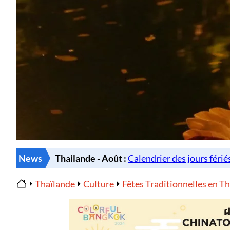
News
Thaïlande
Culture
Fêtes Traditionnelles en T
Home