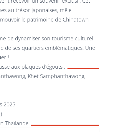
ent recevoir un souvenir exclusif. Cet
ses au trésor japonaises, mêle
omouvoir le patrimoine de Chinatown
onne de dynamiser son tourisme culturel
toire de ses quartiers emblématiques. Une
er !
hasse aux plaques d’égouts :
hanthawong, Khet Samphanthawong,
s 2025.
)
en Thaïlande