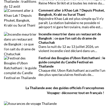
Reine Mère Sirikit et à toutes les mères du
pays. Une occasion mêlant respect,
Comment aller à Khao Lak ? Depuis Phuket,
traditions bouddhistes et festivités
Bangkok, Krabi ou Surat Thani
populaires dans tout le royaume.
Rejoindre Khao Lak est plus simple qu’il n’y
paraît. La station balnéaire ne possède ni
aéroport ni gare ferroviaire, mais elle est
parfaitement desservie grâce à l’aéroport
Incendie meurtrier dans un restaurant de
international de Phuket, situé à un peu plus
Bangkok : ce que l'on sait du drame de
d’une heure de route. Que vous arriviez de
Chatuchak
Bangkok, Phuket, Krabi, Surat Thani ou de
Dans la nuit du 12 au 13 juillet 2026, un
Khao Sok, voici toutes les solutions pour
violent incendie s’est déclaré dans un
organiser votre trajet dans les meilleures
établissement de divertissement du quartier
conditions.
Festival des Bougies d'Ubon Ratchathani : le
de Chatuchak, à Bangkok. Le bilan
guide complet du Candle Festival en
provisoire est particulièrement lourd avec
Thaïlande
au moins 27 morts et plusieurs dizaines de
Chaque été, Ubon Ratchathani accueille l’un
blessés.
des plus spectaculaires festivals de
Thaïlande. D’immenses sculptures de cire
défilent dans les rues au rythme des danses
traditionnelles et des musiques de l’Isan,
La Thaïlande avec des guides officiels Francophones
célébrant le début du carême bouddhique
Voyagez- découvrez tout en français !
dans une atmosphère aussi spirituelle que
festive.