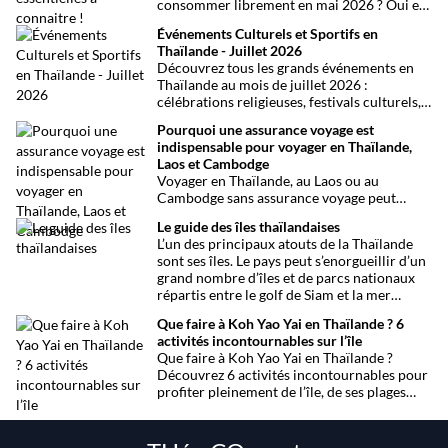
consommer librement en mai 2026 ? Oui et
non, attention aux petits détails et aux
Événements Culturels et Sportifs en
confusions qui peuvent avoir de grosses
Thaïlande - Juillet 2026
conséquences ! Explications.
Découvrez tous les grands événements en
Thaïlande au mois de juillet 2026 :
célébrations religieuses, festivals culturels,
marathons, expositions bien-être, concerts
Pourquoi une assurance voyage est
et fêtes locales. Une sélection
indispensable pour voyager en Thaïlande,
chronologique complète pour ne rien
Laos et Cambodge
manquer !
Voyager en Thaïlande, au Laos ou au
Cambodge sans assurance voyage peut
entraîner des risques majeurs. Accidents,
Le guide des îles thaïlandaises
maladies ou perte de bagages sont des
L’un des principaux atouts de la Thaïlande
imprévus fréquents en Asie du Sud-Est.
sont ses îles. Le pays peut s’enorgueillir d’un
Découvrez pourquoi une assurance voyage
grand nombre d’îles et de parcs nationaux
est essentielle pour garantir votre sécurité
répartis entre le golf de Siam et la mer
et votre sérénité.
Andaman. Toutes les infos.
Que faire à Koh Yao Yai en Thaïlande ? 6
activités incontournables sur l’île
Que faire à Koh Yao Yai en Thaïlande ?
Découvrez 6 activités incontournables pour
profiter pleinement de l’île, de ses plages
préservées à la découverte en sidecar.