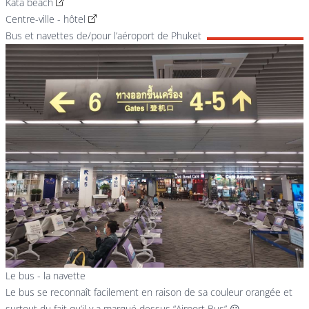
Kata beach
Centre-ville - hôtel
Bus et navettes de/pour l’aéroport de Phuket
Le bus - la navette
Le bus se reconnaît facilement en raison de sa couleur orangée et
surtout du fait qu’il y a marqué dessus “Airport Bus” 😃