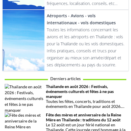
fréquences, localisation, conseils, etc…
Aéroports - Avions - vols
internationaux - vols domestiques
Toutes les informations concernant les
avions et les aéroports en Thaïlande : vols
pour la Thaïlande ou les vols domestiques.
Infos pratiques, conseils et trucs pour
organiser au mieux son arrivée/départ et
ses déplacements au pays du sourire.
Derniers articles
Thaïlande en août 2026 : Festivals,
événements culturels et fêtes à ne pas
manquer
Toutes les fêtes, concerts, traditions et
événements en Thaïlande pour août 2026.
Une sélection par date, thème et région pour
Fête des mères et anniversaire de la Reine
organiser son voyage.
Mère en Thaïlande : traditions du 12 août
Le 12 août est un jour férié national en
Thaïlande. Cette journée rend hommage à la