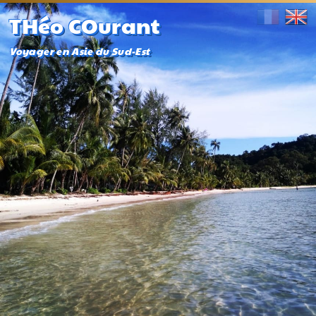
THéo COurant
Voyager en Asie du Sud-Est