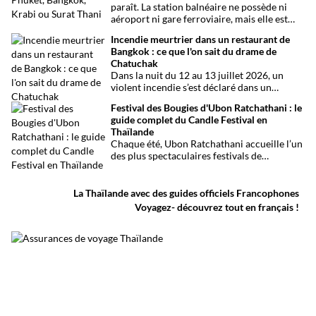
paraît. La station balnéaire ne possède ni
aéroport ni gare ferroviaire, mais elle est
parfaitement desservie grâce à l’aéroport
Incendie meurtrier dans un restaurant de
international de Phuket, situé à un peu plus
Bangkok : ce que l'on sait du drame de
d’une heure de route. Que vous arriviez de
Chatuchak
Bangkok, Phuket, Krabi, Surat Thani ou de
Dans la nuit du 12 au 13 juillet 2026, un
Khao Sok, voici toutes les solutions pour
violent incendie s’est déclaré dans un
organiser votre trajet dans les meilleures
établissement de divertissement du quartier
conditions.
Festival des Bougies d'Ubon Ratchathani : le
de Chatuchak, à Bangkok. Le bilan
guide complet du Candle Festival en
provisoire est particulièrement lourd avec
Thaïlande
au moins 27 morts et plusieurs dizaines de
Chaque été, Ubon Ratchathani accueille l’un
blessés.
des plus spectaculaires festivals de
Thaïlande. D’immenses sculptures de cire
défilent dans les rues au rythme des danses
traditionnelles et des musiques de l’Isan,
La Thaïlande avec des guides officiels Francophones
célébrant le début du carême bouddhique
Voyagez- découvrez tout en français !
dans une atmosphère aussi spirituelle que
festive.