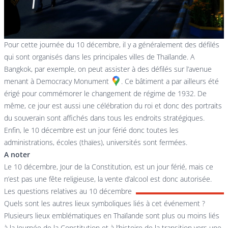
Pour cette journée du 10 décembre, il y a généralement des défilés
qui sont organisés dans les principales villes de Thaïlande. A
Bangkok, par exemple, on peut assister à des défilés sur l’avenue
menant à
Democracy Monument
. Ce bâtiment a par ailleurs été
érigé pour commémorer le changement de régime de 1932. De
même, ce jour est aussi une célébration du roi et donc des portraits
du souverain sont affichés dans tous les endroits stratégiques.
Enfin, le 10 décembre est un jour férié donc toutes les
administrations, écoles (thaïes), universités sont fermées.
A noter
Le 10 décembre, Jour de la Constitution, est un jour férié, mais ce
n’est pas une fête religieuse, la vente d’alcool est donc autorisée.
Les questions relatives au 10 décembre
Quels sont les autres lieux symboliques liés à cet événement ?
Plusieurs lieux emblématiques en Thaïlande sont plus ou moins liés
à la Journée de la Constitution et à l’histoire de la transition vers une