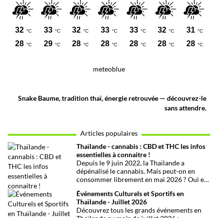
meteoblue
Snake Baume, tradition thaï, énergie retrouvée — découvrez-le
sans attendre.
Articles populaires
Thaïlande - cannabis : CBD et THC les infos
essentielles à connaitre !
Depuis le 9 juin 2022, la Thaïlande a
dépénalisé le cannabis. Mais peut-on en
consommer librement en mai 2026 ? Oui et
non, attention aux petits détails et aux
Événements Culturels et Sportifs en
confusions qui peuvent avoir de grosses
Thaïlande - Juillet 2026
conséquences ! Explications.
Découvrez tous les grands événements en