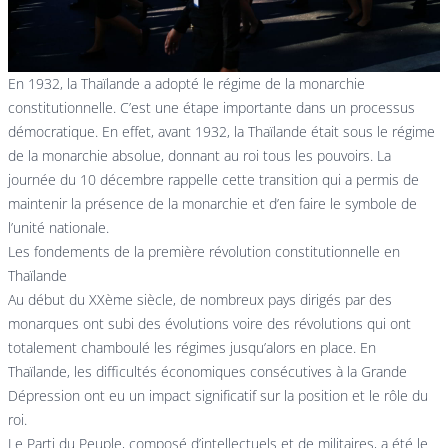
En 1932, la Thaïlande a adopté le régime de la monarchie
constitutionnelle. C’est une étape importante dans un processus
démocratique. En effet, avant 1932, la Thaïlande était sous le régime
de la monarchie absolue, donnant au roi tous les pouvoirs. La
journée du 10 décembre rappelle cette transition qui a permis de
maintenir la présence de la monarchie et d’en faire le symbole de
l’unité nationale.
Les fondements de la première révolution constitutionnelle en
Thaïlande
Au début du XXème siècle, de nombreux pays dirigés par des
monarques ont subi des évolutions voire des révolutions qui ont
totalement chamboulé les régimes jusqu’alors en place. En
Thaïlande, les difficultés économiques consécutives à la Grande
Dépression ont eu un impact significatif sur la position et le rôle du
roi.
Le Parti du Peuple, composé d’intellectuels et de militaires, a été le