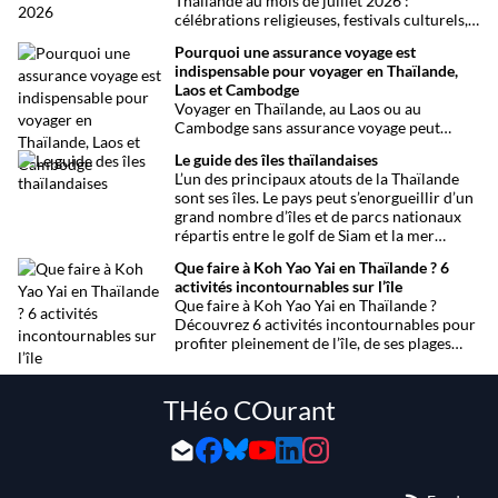
Thaïlande au mois de juillet 2026 :
célébrations religieuses, festivals culturels,
marathons, expositions bien-être, concerts
Pourquoi une assurance voyage est
et fêtes locales. Une sélection
indispensable pour voyager en Thaïlande,
chronologique complète pour ne rien
Laos et Cambodge
manquer !
Voyager en Thaïlande, au Laos ou au
Cambodge sans assurance voyage peut
entraîner des risques majeurs. Accidents,
Le guide des îles thaïlandaises
maladies ou perte de bagages sont des
L’un des principaux atouts de la Thaïlande
imprévus fréquents en Asie du Sud-Est.
sont ses îles. Le pays peut s’enorgueillir d’un
Découvrez pourquoi une assurance voyage
grand nombre d’îles et de parcs nationaux
est essentielle pour garantir votre sécurité
répartis entre le golf de Siam et la mer
et votre sérénité.
Andaman. Toutes les infos.
Que faire à Koh Yao Yai en Thaïlande ? 6
activités incontournables sur l’île
Que faire à Koh Yao Yai en Thaïlande ?
Découvrez 6 activités incontournables pour
profiter pleinement de l’île, de ses plages
préservées à la découverte en sidecar.
THéo COurant