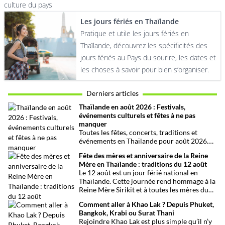
culture du pays
Les jours fériés en Thaïlande
Pratique et utile les jours fériés en
Thaïlande, découvrez les spécificités des
jours fériés au Pays du sourire, les dates et
les choses à savoir pour bien s’organiser.
Derniers articles
Thaïlande en août 2026 : Festivals,
événements culturels et fêtes à ne pas
manquer
Toutes les fêtes, concerts, traditions et
événements en Thaïlande pour août 2026.
Une sélection par date, thème et région pour
Fête des mères et anniversaire de la Reine
organiser son voyage.
Mère en Thaïlande : traditions du 12 août
Le 12 août est un jour férié national en
Thaïlande. Cette journée rend hommage à la
Reine Mère Sirikit et à toutes les mères du
pays. Une occasion mêlant respect,
Comment aller à Khao Lak ? Depuis Phuket,
traditions bouddhistes et festivités
Bangkok, Krabi ou Surat Thani
populaires dans tout le royaume.
Rejoindre Khao Lak est plus simple qu’il n’y