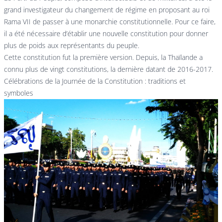
grand investigateur du changement de régime en proposant au roi
Rama VII de passer à une monarchie constitutionnelle. Pour ce faire,
il a été nécessaire d’établir une nouvelle constitution pour donner
plus de poids aux représentants du peuple.
Cette constitution fut la première version. Depuis, la Thaïlande a
connu plus de vingt constitutions, la dernière datant de 2016-2017.
Célébrations de la Journée de la Constitution : traditions et
symboles