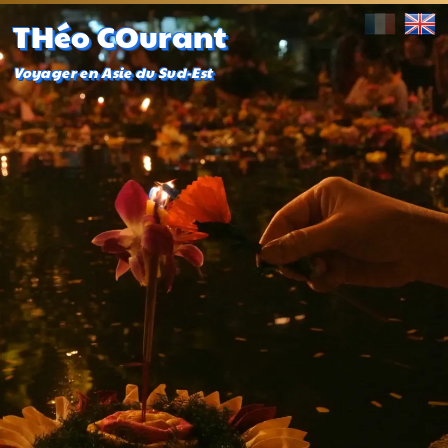
THéo COurant
Voyager en Asie du Sud-Est