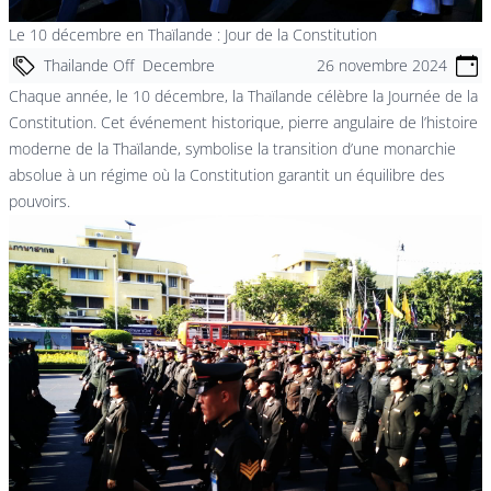
Le 10 décembre en Thaïlande : Jour de la Constitution
Thailande Off
Decembre
26 novembre 2024
Chaque année, le 10 décembre, la Thaïlande célèbre la Journée de la
Constitution. Cet événement historique, pierre angulaire de l’histoire
moderne de la Thaïlande, symbolise la transition d’une monarchie
absolue à un régime où la Constitution garantit un équilibre des
pouvoirs.