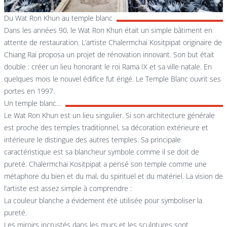
Du Wat Ron Khun au temple blanc
Dans les années 90, le Wat Ron Khun était un simple bâtiment en
attente de restauration. L’artiste Chalermchai Kositpipat originaire de
Chiang Rai proposa un projet de rénovation innovant. Son but était
double : créer un lieu honorant le roi Rama IX et sa ville natale. En
quelques mois le nouvel édifice fut érigé. Le Temple Blanc ouvrit ses
portes en 1997.
Un temple blanc…
Le Wat Ron Khun est un lieu singulier. Si son architecture générale
est proche des temples traditionnel, sa décoration extérieure et
intérieure le distingue des autres temples. Sa principale
caractéristique est sa blancheur symbole comme il se doit de
pureté. Chalermchai Kositpipat a pensé son temple comme une
métaphore du bien et du mal, du spirituel et du matériel. La vision de
l’artiste est assez simple à comprendre :
La couleur blanche a évidement été utilisée pour symboliser la
pureté.
Les miroirs incrustés dans les murs et les sculptures sont