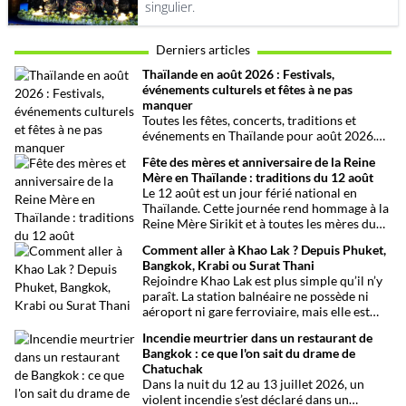
singulier.
Derniers articles
Thaïlande en août 2026 : Festivals,
événements culturels et fêtes à ne pas
manquer
Toutes les fêtes, concerts, traditions et
événements en Thaïlande pour août 2026.
Une sélection par date, thème et région pour
Fête des mères et anniversaire de la Reine
organiser son voyage.
Mère en Thaïlande : traditions du 12 août
Le 12 août est un jour férié national en
Thaïlande. Cette journée rend hommage à la
Reine Mère Sirikit et à toutes les mères du
pays. Une occasion mêlant respect,
Comment aller à Khao Lak ? Depuis Phuket,
traditions bouddhistes et festivités
Bangkok, Krabi ou Surat Thani
populaires dans tout le royaume.
Rejoindre Khao Lak est plus simple qu’il n’y
paraît. La station balnéaire ne possède ni
aéroport ni gare ferroviaire, mais elle est
parfaitement desservie grâce à l’aéroport
Incendie meurtrier dans un restaurant de
international de Phuket, situé à un peu plus
Bangkok : ce que l'on sait du drame de
d’une heure de route. Que vous arriviez de
Chatuchak
Bangkok, Phuket, Krabi, Surat Thani ou de
Dans la nuit du 12 au 13 juillet 2026, un
Khao Sok, voici toutes les solutions pour
violent incendie s’est déclaré dans un
organiser votre trajet dans les meilleures