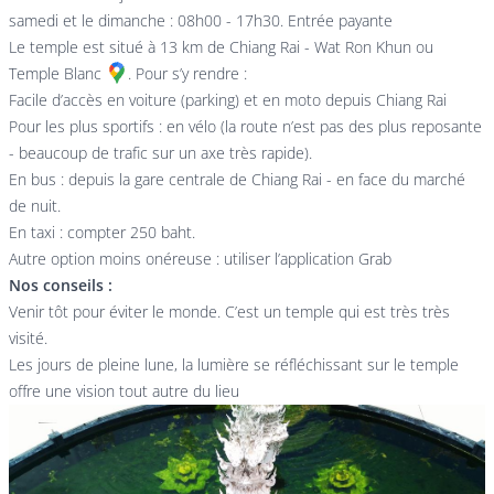
samedi et le dimanche : 08h00 - 17h30. Entrée payante
Le temple est situé à 13 km de Chiang Rai -
Wat Ron Khun ou
Temple Blanc
. Pour s’y rendre :
Facile d’accès en voiture (parking) et en moto depuis Chiang Rai
Pour les plus sportifs : en vélo (la route n’est pas des plus reposante
- beaucoup de trafic sur un axe très rapide).
En bus : depuis la gare centrale de Chiang Rai - en face du marché
de nuit.
En taxi : compter 250 baht.
Autre option moins onéreuse : utiliser l’application Grab
Nos conseils :
Venir tôt pour éviter le monde. C’est un temple qui est très très
visité.
Les jours de pleine lune, la lumière se réfléchissant sur le temple
offre une vision tout autre du lieu