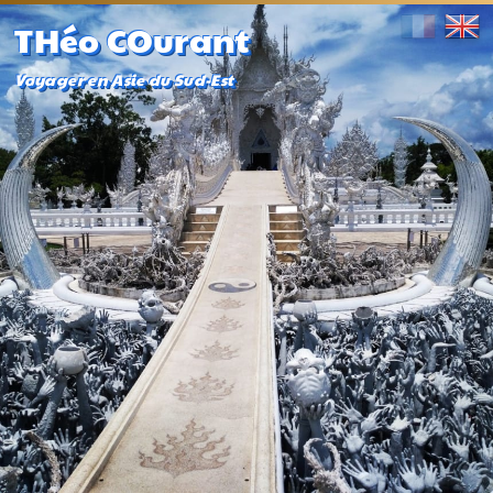
THéo COurant
Voyager en Asie du Sud-Est