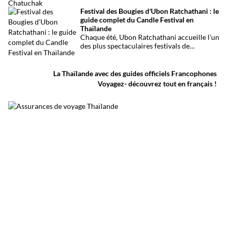
établissement de divertissement du quartier
conditions.
Festival des Bougies d'Ubon Ratchathani : le
de Chatuchak, à Bangkok. Le bilan
guide complet du Candle Festival en
provisoire est particulièrement lourd avec
Thaïlande
au moins 27 morts et plusieurs dizaines de
Chaque été, Ubon Ratchathani accueille l’un
blessés.
des plus spectaculaires festivals de
Thaïlande. D’immenses sculptures de cire
défilent dans les rues au rythme des danses
traditionnelles et des musiques de l’Isan,
La Thaïlande avec des guides officiels Francophones
célébrant le début du carême bouddhique
Voyagez- découvrez tout en français !
dans une atmosphère aussi spirituelle que
festive.