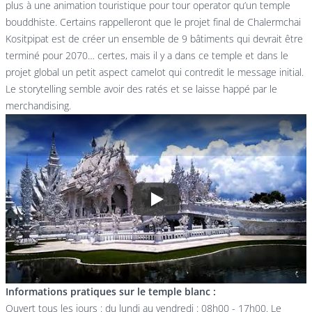
plus à une animation touristique pour tour operator qu’un temple
bouddhiste. Certains rappelleront que le projet final de Chalermchai
Kositpipat est de créer un ensemble de 9 bâtiments qui devrait être
terminé pour 2070… certes, mais il y a dans ce temple et dans le
projet global un petit aspect camelot qui contredit le message initial.
Le storytelling semble avoir des ratés et se laisse happé par le
merchandising.
Play
Informations pratiques sur le temple blanc :
Ouvert tous les jours : du lundi au vendredi : 08h00 - 17h00. Le