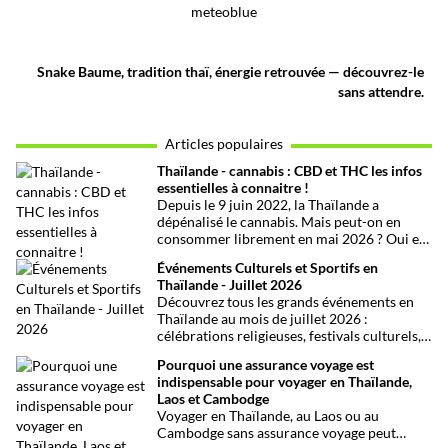
meteoblue
Snake Baume, tradition thaï, énergie retrouvée — découvrez-le
sans attendre.
Articles populaires
Thaïlande - cannabis : CBD et THC les infos
essentielles à connaitre !
Depuis le 9 juin 2022, la Thaïlande a
dépénalisé le cannabis. Mais peut-on en
consommer librement en mai 2026 ? Oui et
non, attention aux petits détails et aux
Événements Culturels et Sportifs en
confusions qui peuvent avoir de grosses
Thaïlande - Juillet 2026
conséquences ! Explications.
Découvrez tous les grands événements en
Thaïlande au mois de juillet 2026 :
célébrations religieuses, festivals culturels,
marathons, expositions bien-être, concerts
Pourquoi une assurance voyage est
et fêtes locales. Une sélection
indispensable pour voyager en Thaïlande,
chronologique complète pour ne rien
Laos et Cambodge
manquer !
Voyager en Thaïlande, au Laos ou au
Cambodge sans assurance voyage peut