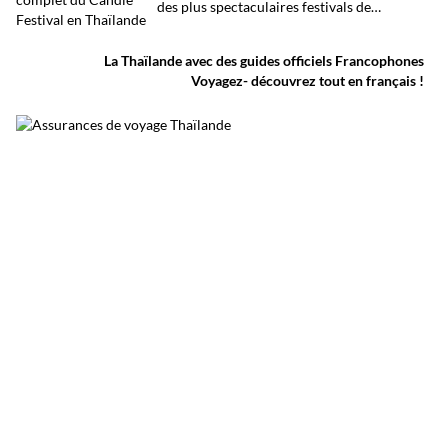
des plus spectaculaires festivals de
Thaïlande. D’immenses sculptures de cire
défilent dans les rues au rythme des danses
traditionnelles et des musiques de l’Isan,
La Thaïlande avec des guides officiels Francophones
célébrant le début du carême bouddhique
Voyagez- découvrez tout en français !
dans une atmosphère aussi spirituelle que
festive.