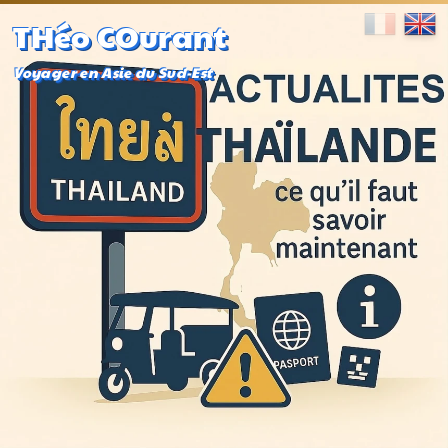
THéo COurant
Voyager en Asie du Sud-Est