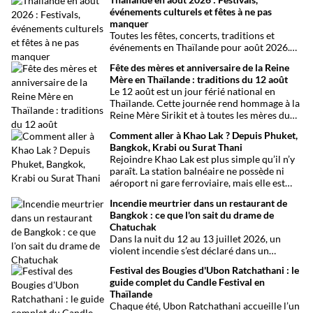
événements culturels et fêtes à ne pas
manquer
Toutes les fêtes, concerts, traditions et
événements en Thaïlande pour août 2026.
Une sélection par date, thème et région pour
Fête des mères et anniversaire de la Reine
organiser son voyage.
Mère en Thaïlande : traditions du 12 août
Le 12 août est un jour férié national en
Thaïlande. Cette journée rend hommage à la
Reine Mère Sirikit et à toutes les mères du
pays. Une occasion mêlant respect,
Comment aller à Khao Lak ? Depuis Phuket,
traditions bouddhistes et festivités
Bangkok, Krabi ou Surat Thani
populaires dans tout le royaume.
Rejoindre Khao Lak est plus simple qu’il n’y
paraît. La station balnéaire ne possède ni
aéroport ni gare ferroviaire, mais elle est
parfaitement desservie grâce à l’aéroport
Incendie meurtrier dans un restaurant de
international de Phuket, situé à un peu plus
Bangkok : ce que l'on sait du drame de
d’une heure de route. Que vous arriviez de
Chatuchak
Bangkok, Phuket, Krabi, Surat Thani ou de
Dans la nuit du 12 au 13 juillet 2026, un
Khao Sok, voici toutes les solutions pour
violent incendie s’est déclaré dans un
organiser votre trajet dans les meilleures
établissement de divertissement du quartier
conditions.
Festival des Bougies d'Ubon Ratchathani : le
de Chatuchak, à Bangkok. Le bilan
guide complet du Candle Festival en
provisoire est particulièrement lourd avec
Thaïlande
au moins 27 morts et plusieurs dizaines de
Chaque été, Ubon Ratchathani accueille l’un
blessés.