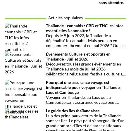
sans attendre.
Articles populaires
Thaïlande - cannabis : CBD et THC les infos
essentielles à connaitre !
Depuis le 9 juin 2022, la Thaïlande a
dépénalisé le cannabis. Mais peut-on en
consommer librement en mai 2026 ? Oui et
non, attention aux petits détails et aux
Événements Culturels et Sportifs en
confusions qui peuvent avoir de grosses
Thaïlande - Juillet 2026
conséquences ! Explications.
Découvrez tous les grands événements en
Thaïlande au mois de juillet 2026 :
célébrations religieuses, festivals culturels,
marathons, expositions bien-être, concerts
Pourquoi une assurance voyage est
et fêtes locales. Une sélection
indispensable pour voyager en Thaïlande,
chronologique complète pour ne rien
Laos et Cambodge
manquer !
Voyager en Thaïlande, au Laos ou au
Cambodge sans assurance voyage peut
entraîner des risques majeurs. Accidents,
Le guide des îles thaïlandaises
maladies ou perte de bagages sont des
L’un des principaux atouts de la Thaïlande
imprévus fréquents en Asie du Sud-Est.
sont ses îles. Le pays peut s’enorgueillir d’un
Découvrez pourquoi une assurance voyage
grand nombre d’îles et de parcs nationaux
est essentielle pour garantir votre sécurité
répartis entre le golf de Siam et la mer