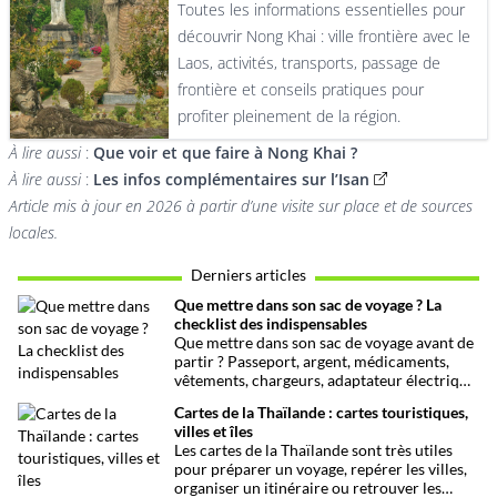
Toutes les informations essentielles pour
découvrir Nong Khai : ville frontière avec le
Laos, activités, transports, passage de
frontière et conseils pratiques pour
profiter pleinement de la région.
À lire aussi
:
Que voir et que faire à Nong Khai ?
À lire aussi
:
Les infos complémentaires sur l’Isan
Article mis à jour en 2026 à partir d’une visite sur place et de sources
locales.
Derniers articles
Que mettre dans son sac de voyage ? La
checklist des indispensables
Que mettre dans son sac de voyage avant de
partir ? Passeport, argent, médicaments,
vêtements, chargeurs, adaptateur électrique
ou encore documents importants : cette
Cartes de la Thaïlande : cartes touristiques,
checklist rassemble les indispensables à
villes et îles
prévoir avant un voyage, avec quelques
Les cartes de la Thaïlande sont très utiles
conseils pour organiser son bagage et éviter
pour préparer un voyage, repérer les villes,
les oublis.
organiser un itinéraire ou retrouver les