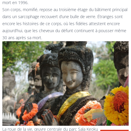
mort en 1996.
Son corps, momifié, repose au troisième étage du bâtiment principal
dans un sarcophage recouvert d’une bulle de verre. Étranges sont
encore les histoires de ce corps, où les fidèles attestent encore
aujourd’hui, que les cheveux du défunt continuent à pousser même
30 ans après sa mort.
La roue de la vie, œuvre centrale du parc Sala Keoku