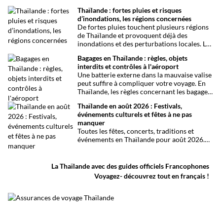
principaux sites touristiques. Voici une
Thaïlande : fortes pluies et risques
sélection de cartes de la Thaïlande, de
d’inondations, les régions concernées
Bangkok, Chiang Mai, Phuket, Pattaya et de
De fortes pluies touchent plusieurs régions
nombreuses îles, à consulter ou à
de Thaïlande et provoquent déjà des
enregistrer avant votre départ.
inondations et des perturbations locales. Le
Thai Meteorological Department maintient
Bagages en Thaïlande : règles, objets
sa vigilance face aux pluies intenses, aux
interdits et contrôles à l'aéroport
crues soudaines et aux ruissellements
Une batterie externe dans la mauvaise valise
jusqu’au 16 août. Les voyageurs doivent
peut suffire à compliquer votre voyage. En
notamment surveiller les conditions
Thaïlande, les règles concernant les bagages,
routières, maritimes et locales avant leurs
les batteries et les contrôles de sécurité
déplacements.
Thaïlande en août 2026 : Festivals,
méritent d’être vérifiées avant le départ.
événements culturels et fêtes à ne pas
manquer
Toutes les fêtes, concerts, traditions et
événements en Thaïlande pour août 2026.
Une sélection par date, thème et région pour
organiser son voyage.
La Thaïlande avec des guides officiels Francophones
Voyagez- découvrez tout en français !