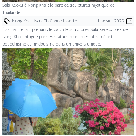
Sala Keoku à Nong Khai : le parc de sculptures mystique de
Thaïlande
Nong Khai
Isan
Thaïlande Insolite
11 janvier 2026
Étonnant et surprenant, le parc de sculptures Sala Keoku, près de
Nong Khai, intrigue par ses statues monumentales mêlant
bouddhisme et hindouisme dans un univers unique.