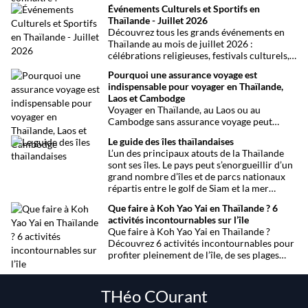
non, attention aux petits détails et aux
Événements Culturels et Sportifs en
confusions qui peuvent avoir de grosses
Thaïlande - Juillet 2026
conséquences ! Explications.
Découvrez tous les grands événements en
Thaïlande au mois de juillet 2026 :
célébrations religieuses, festivals culturels,
marathons, expositions bien-être, concerts
Pourquoi une assurance voyage est
et fêtes locales. Une sélection
indispensable pour voyager en Thaïlande,
chronologique complète pour ne rien
Laos et Cambodge
manquer !
Voyager en Thaïlande, au Laos ou au
Cambodge sans assurance voyage peut
entraîner des risques majeurs. Accidents,
Le guide des îles thaïlandaises
maladies ou perte de bagages sont des
L’un des principaux atouts de la Thaïlande
imprévus fréquents en Asie du Sud-Est.
sont ses îles. Le pays peut s’enorgueillir d’un
Découvrez pourquoi une assurance voyage
grand nombre d’îles et de parcs nationaux
est essentielle pour garantir votre sécurité
répartis entre le golf de Siam et la mer
et votre sérénité.
Andaman. Toutes les infos.
Que faire à Koh Yao Yai en Thaïlande ? 6
activités incontournables sur l’île
Que faire à Koh Yao Yai en Thaïlande ?
Découvrez 6 activités incontournables pour
profiter pleinement de l’île, de ses plages
préservées à la découverte en sidecar.
THéo COurant