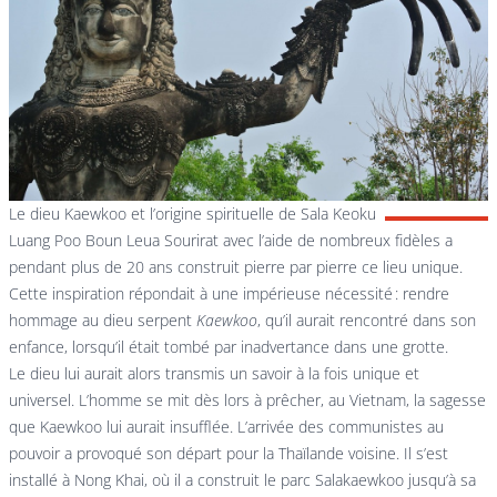
Le dieu Kaewkoo et l’origine spirituelle de Sala Keoku
Luang Poo Boun Leua Sourirat avec l’aide de nombreux fidèles a
pendant plus de 20 ans construit pierre par pierre ce lieu unique.
Cette inspiration répondait à une impérieuse nécessité : rendre
hommage au dieu serpent
Kaewkoo
, qu’il aurait rencontré dans son
enfance, lorsqu’il était tombé par inadvertance dans une grotte.
Le dieu lui aurait alors transmis un savoir à la fois unique et
universel. L’homme se mit dès lors à prêcher, au Vietnam, la sagesse
que Kaewkoo lui aurait insufflée. L’arrivée des communistes au
pouvoir a provoqué son départ pour la Thaïlande voisine. Il s’est
installé à Nong Khai, où il a construit le parc Salakaewkoo jusqu’à sa