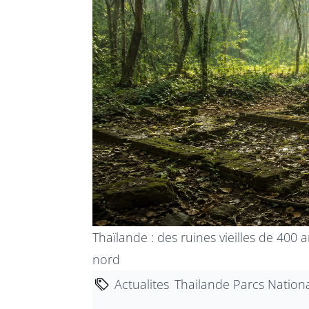
Thaïlande : des ruines vieilles de 400
nord
Actualites
Thailande Parcs Nation