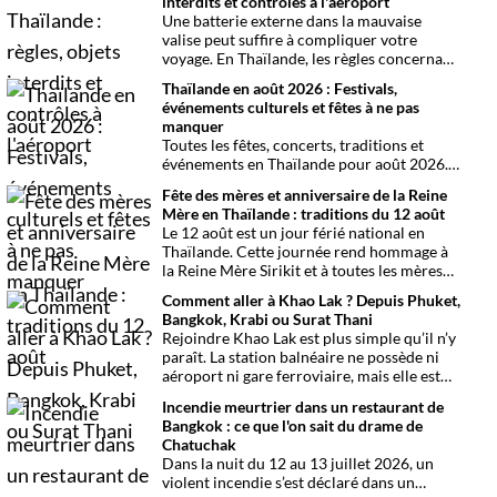
interdits et contrôles à l'aéroport
Une batterie externe dans la mauvaise
valise peut suffire à compliquer votre
voyage. En Thaïlande, les règles concernant
les bagages, les batteries et les contrôles de
Thaïlande en août 2026 : Festivals,
sécurité méritent d’être vérifiées avant le
événements culturels et fêtes à ne pas
départ.
manquer
Toutes les fêtes, concerts, traditions et
événements en Thaïlande pour août 2026.
Une sélection par date, thème et région
Fête des mères et anniversaire de la Reine
pour organiser son voyage.
Mère en Thaïlande : traditions du 12 août
Le 12 août est un jour férié national en
Thaïlande. Cette journée rend hommage à
la Reine Mère Sirikit et à toutes les mères
du pays. Une occasion mêlant respect,
Comment aller à Khao Lak ? Depuis Phuket,
traditions bouddhistes et festivités
Bangkok, Krabi ou Surat Thani
populaires dans tout le royaume.
Rejoindre Khao Lak est plus simple qu’il n’y
paraît. La station balnéaire ne possède ni
aéroport ni gare ferroviaire, mais elle est
parfaitement desservie grâce à l’aéroport
Incendie meurtrier dans un restaurant de
international de Phuket, situé à un peu plus
Bangkok : ce que l'on sait du drame de
d’une heure de route. Que vous arriviez de
Chatuchak
Bangkok, Phuket, Krabi, Surat Thani ou de
Dans la nuit du 12 au 13 juillet 2026, un
Khao Sok, voici toutes les solutions pour
violent incendie s’est déclaré dans un
organiser votre trajet dans les meilleures