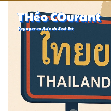
THéo COurant
Voyager en Asie du Sud-Est