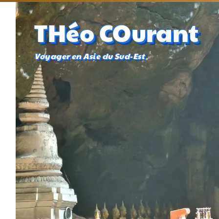
THéo COurant
Voyager en Asie du Sud-Est