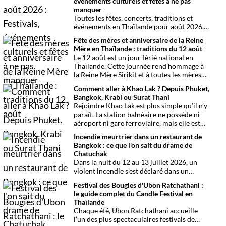
événements culturels et fêtes à ne pas
manquer
Toutes les fêtes, concerts, traditions et
événements en Thaïlande pour août 2026.
Une sélection par date, thème et région
Fête des mères et anniversaire de la Reine
pour organiser son voyage.
Mère en Thaïlande : traditions du 12 août
Le 12 août est un jour férié national en
Thaïlande. Cette journée rend hommage à
la Reine Mère Sirikit et à toutes les mères
du pays. Une occasion mêlant respect,
Comment aller à Khao Lak ? Depuis Phuket,
traditions bouddhistes et festivités
Bangkok, Krabi ou Surat Thani
populaires dans tout le royaume.
Rejoindre Khao Lak est plus simple qu’il n’y
paraît. La station balnéaire ne possède ni
aéroport ni gare ferroviaire, mais elle est
parfaitement desservie grâce à l’aéroport
Incendie meurtrier dans un restaurant de
international de Phuket, situé à un peu plus
Bangkok : ce que l'on sait du drame de
d’une heure de route. Que vous arriviez de
Chatuchak
Bangkok, Phuket, Krabi, Surat Thani ou de
Dans la nuit du 12 au 13 juillet 2026, un
Khao Sok, voici toutes les solutions pour
violent incendie s’est déclaré dans un
organiser votre trajet dans les meilleures
établissement de divertissement du
conditions.
Festival des Bougies d'Ubon Ratchathani :
quartier de Chatuchak, à Bangkok. Le bilan
le guide complet du Candle Festival en
provisoire est particulièrement lourd avec
Thaïlande
au moins 27 morts et plusieurs dizaines de
Chaque été, Ubon Ratchathani accueille
blessés.
l’un des plus spectaculaires festivals de