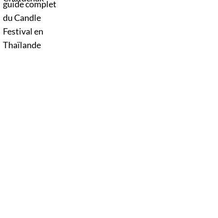
Thaïlande. D’immenses sculptures de cire
défilent dans les rues au rythme des danses
traditionnelles et des musiques de l’Isan,
célébrant le début du carême bouddhique
dans une atmosphère aussi spirituelle que
festive.