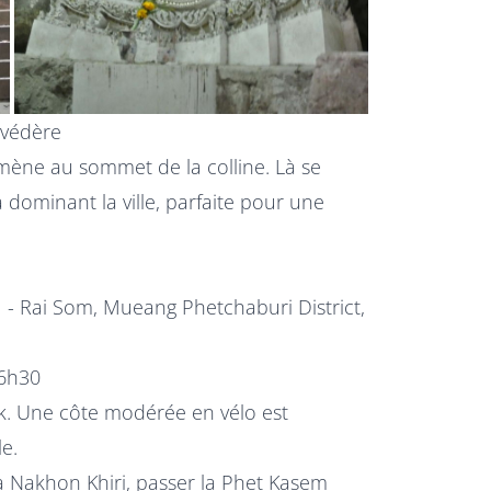
lvédère
r mène au sommet de la colline. Là se
ominant la ville, parfaite pour une
- Rai Som, Mueang Phetchaburi District,
16h30
k. Une côte modérée en vélo est
le.
a Nakhon Khiri, passer la Phet Kasem