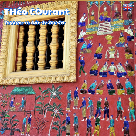
THéo COurant
Voyager en Asie du Sud-Est