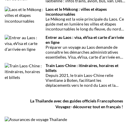
laotienne : infos trains, avion, bus, van. Des
infos pratiques pour se faciliter la vie.
Laos et le Mékong : villes et étapes
incontournables
Le Mékong est la voie principale du Laos. Ce
guide met en lumière les villes et étapes
incontournables le long du fleuve, du nord
au sud, entre culture et paysages…
Entrer au Laos : visa, eVisa et carte d’arrivée
en ligne
Préparer un voyage au Laos demande de
connaître les démarches administratives
essentielles. Visa, eVisa, carte d’arrivée en
ligne et points d’entrée : voici le guide
Train Laos-Chine : itinéraires, horaires et
complet pour franchir la frontière en toute
billets
simplicité.
Depuis 2021, le train Laos-Chine relie
Vientiane à Boten, facilitant les
déplacements vers le nord du Laos et la
frontière chinoise. Voici toutes les infos
essentielles avant de partir.
La Thaïlande avec des guides officiels Francophones
Voyagez- découvrez tout en français !