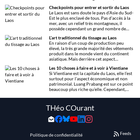
au sud, entre culture et paysages…
Checkpoints pour entrer et sortir du Laos
Le Laos est sans doute le pays d’Asie du Sud-
Est le plus enclavé de tous. Pas d’accès à la
mer, avec un relief très montagneux, il
possède cependant un grand nombre de
checkpoints ou postes frontières lui
L’art traditionnel du tissage au Laos
donnant un rôle non négligeable dans la
En raison d’un coup de production peu
circulation des biens et des personnes.
élevé, la très grande majorité des vêtements
produit dans le monde vient du continent
asiatique. Mais derrière cet aspect
économique se cache une tradition du
Les 10 choses à faire et à voir à Vientiane
tissage millénaire comme au Laos.
Si Vientiane est la capitale du Laos, elle l’est
surtout pour l’aspect économique et non
patrimonial. Luang Prabang est sur ce point
beaucoup plus riche qu’elle. Cependant,
pour les voyageurs qui doivent passer
quelques jours à Vientiane, il y a de quoi
s’occuper agréablement.
THéo COurant
Feeds
Politique de confidentialité