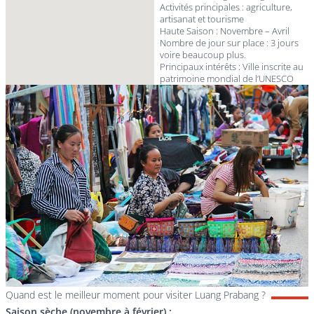
Activités principales : agriculture,
artisanat et tourisme
Haute Saison : Novembre – Avril
Nombre de jour sur place : 3 jours
voire beaucoup plus.
Principaux intérêts : Ville inscrite au
patrimoine mondial de l’UNESCO
Quand est le meilleur moment pour visiter Luang Prabang ?
Saison sèche (novembre à février) :