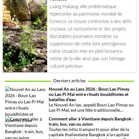
Luang Prabang, ville emblématique
répertoriée au patrimoine mondial de
l’Unesco, se trouve confrontée à des défis
cruciaux. Le surtourisme et des projets
discutables pourraient entraîner sa
suppression de cette liste prestigieuse.
Cette situation met en péril l’essence
même de la ville ainsi que son héritage
culturel précieux.
Derniers articles
Nouvel An au Laos 2026 : Boun Lao Pimay
ou Lao Pi Mai entre rituels bouddhistes et
batailles d’eau
Le Nouvel An lao, appelé Boun Lao Pimay ou
Lao Pi Mai, est une fête traditionnelle
bouddhiste célébrée chaque mois d’avril au
Comment aller à Vientiane depuis Bangkok :
Laos. Ce festival, rythmé par des rituels
train, bus, van ou avion
religieux, des cérémonies familiales et les
Toutes les infos transports pour aller de la
fameuses batailles d’eau, marque le début de
capitale thaïlandaise Bangkok à la capitale
la nouvelle année lunaire laotienne.