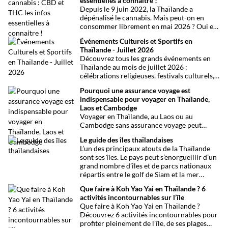
essentielles à connaitre !
Depuis le 9 juin 2022, la Thaïlande a
dépénalisé le cannabis. Mais peut-on en
consommer librement en mai 2026 ? Oui et
non, attention aux petits détails et aux
Événements Culturels et Sportifs en
confusions qui peuvent avoir de grosses
Thaïlande - Juillet 2026
conséquences ! Explications.
Découvrez tous les grands événements en
Thaïlande au mois de juillet 2026 :
célébrations religieuses, festivals culturels,
marathons, expositions bien-être, concerts
Pourquoi une assurance voyage est
et fêtes locales. Une sélection
indispensable pour voyager en Thaïlande,
chronologique complète pour ne rien
Laos et Cambodge
manquer !
Voyager en Thaïlande, au Laos ou au
Cambodge sans assurance voyage peut
entraîner des risques majeurs. Accidents,
Le guide des îles thaïlandaises
maladies ou perte de bagages sont des
L’un des principaux atouts de la Thaïlande
imprévus fréquents en Asie du Sud-Est.
sont ses îles. Le pays peut s’enorgueillir d’un
Découvrez pourquoi une assurance voyage
grand nombre d’îles et de parcs nationaux
est essentielle pour garantir votre sécurité
répartis entre le golf de Siam et la mer
et votre sérénité.
Andaman. Toutes les infos.
Que faire à Koh Yao Yai en Thaïlande ? 6
activités incontournables sur l’île
Que faire à Koh Yao Yai en Thaïlande ?
Découvrez 6 activités incontournables pour
profiter pleinement de l’île, de ses plages