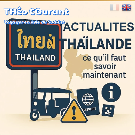
THéo COurant
Voyager en Asie du Sud-Est