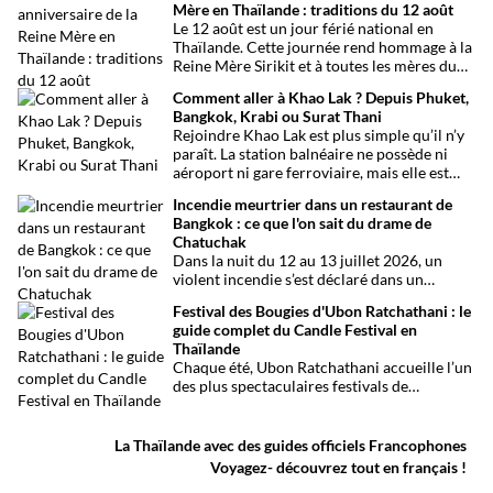
Mère en Thaïlande : traditions du 12 août
Le 12 août est un jour férié national en
Thaïlande. Cette journée rend hommage à la
Reine Mère Sirikit et à toutes les mères du
pays. Une occasion mêlant respect,
Comment aller à Khao Lak ? Depuis Phuket,
traditions bouddhistes et festivités
Bangkok, Krabi ou Surat Thani
populaires dans tout le royaume.
Rejoindre Khao Lak est plus simple qu’il n’y
paraît. La station balnéaire ne possède ni
aéroport ni gare ferroviaire, mais elle est
parfaitement desservie grâce à l’aéroport
Incendie meurtrier dans un restaurant de
international de Phuket, situé à un peu plus
Bangkok : ce que l'on sait du drame de
d’une heure de route. Que vous arriviez de
Chatuchak
Bangkok, Phuket, Krabi, Surat Thani ou de
Dans la nuit du 12 au 13 juillet 2026, un
Khao Sok, voici toutes les solutions pour
violent incendie s’est déclaré dans un
organiser votre trajet dans les meilleures
établissement de divertissement du quartier
conditions.
Festival des Bougies d'Ubon Ratchathani : le
de Chatuchak, à Bangkok. Le bilan
guide complet du Candle Festival en
provisoire est particulièrement lourd avec
Thaïlande
au moins 27 morts et plusieurs dizaines de
Chaque été, Ubon Ratchathani accueille l’un
blessés.
des plus spectaculaires festivals de
Thaïlande. D’immenses sculptures de cire
défilent dans les rues au rythme des danses
traditionnelles et des musiques de l’Isan,
La Thaïlande avec des guides officiels Francophones
célébrant le début du carême bouddhique
Voyagez- découvrez tout en français !
dans une atmosphère aussi spirituelle que