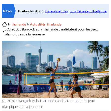
News
Thaïlande
Actualités Thaïlande
Home
JOJ 2030 : Bangkok et la Thaïlande candidatent pour les Jeux
olympiques de la jeunesse
JOJ 2030 : Bangkok et la Thaïlande candidatent pour les Jeux
olympiques de la jeunesse