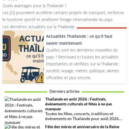
Quels avantages pour la Thaïlande ?
Les JOJ pourraient accélérer certains projets de transport, renforcer
le tourisme sportif et améliorer l’image internationale du pays.
Les dernières actualités sur la Thaïlande
Actualités Thaïlande : ce qu’il faut
savoir maintenant
Quelles sont les dernières nouvelles du
pays ? Retrouvez ici toutes les actualités
importantes et vérifiées sur la Thaïlande :
société, voyage, météo, politique, alertes
officielles et plus encore.
Derniers articles
Thaïlande en août 2026 : Festivals,
événements culturels et fêtes à ne pas
manquer
Toutes les fêtes, concerts, traditions et
événements en Thaïlande pour août 2026.
Une sélection par date, thème et région pour
Fête des mères et anniversaire de la Reine
organiser son voyage.