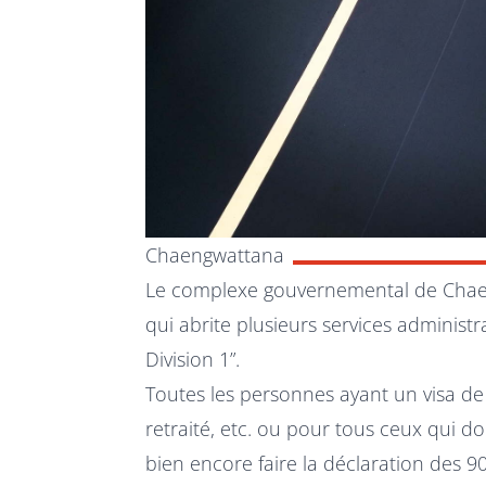
Chaengwattana
Le complexe gouvernemental de Chaen
qui abrite plusieurs services administra
Division 1”.
Toutes les personnes ayant un visa de t
retraité, etc. ou pour tous ceux qui 
bien encore faire la déclaration des 9