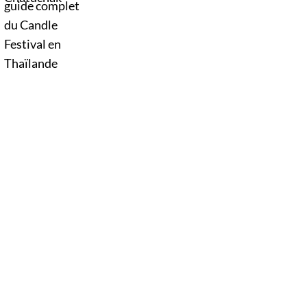
Thaïlande. D’immenses sculptures de cire
défilent dans les rues au rythme des danses
traditionnelles et des musiques de l’Isan,
célébrant le début du carême bouddhique
dans une atmosphère aussi spirituelle que
festive.