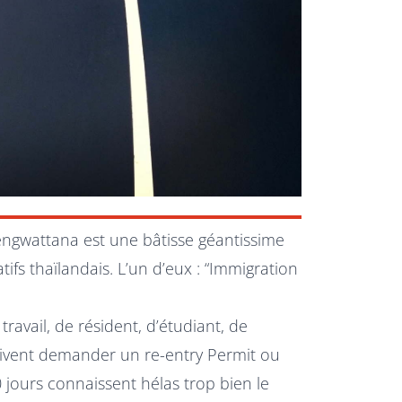
gwattana est une bâtisse géantissime
tifs thaïlandais. L’un d’eux : “Immigration
ravail, de résident, d’étudiant, de
doivent demander un re-entry Permit ou
0 jours connaissent hélas trop bien le