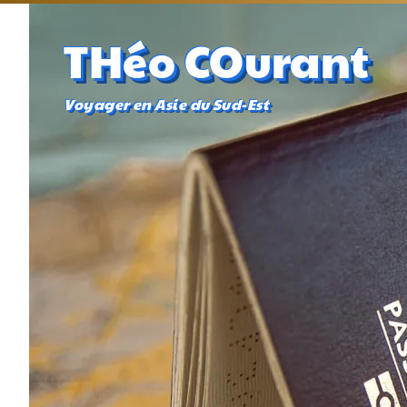
THéo COurant
Voyager en Asie du Sud-Est