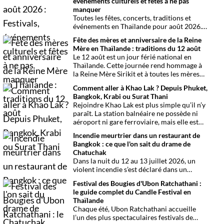
événements culturels et fêtes à ne pas
manquer
Toutes les fêtes, concerts, traditions et
événements en Thaïlande pour août 2026.
Une sélection par date, thème et région
Fête des mères et anniversaire de la Reine
pour organiser son voyage.
Mère en Thaïlande : traditions du 12 août
Le 12 août est un jour férié national en
Thaïlande. Cette journée rend hommage à
la Reine Mère Sirikit et à toutes les mères
du pays. Une occasion mêlant respect,
Comment aller à Khao Lak ? Depuis Phuket,
traditions bouddhistes et festivités
Bangkok, Krabi ou Surat Thani
populaires dans tout le royaume.
Rejoindre Khao Lak est plus simple qu’il n’y
paraît. La station balnéaire ne possède ni
aéroport ni gare ferroviaire, mais elle est
parfaitement desservie grâce à l’aéroport
Incendie meurtrier dans un restaurant de
international de Phuket, situé à un peu plus
Bangkok : ce que l'on sait du drame de
d’une heure de route. Que vous arriviez de
Chatuchak
Bangkok, Phuket, Krabi, Surat Thani ou de
Dans la nuit du 12 au 13 juillet 2026, un
Khao Sok, voici toutes les solutions pour
violent incendie s’est déclaré dans un
organiser votre trajet dans les meilleures
établissement de divertissement du
conditions.
Festival des Bougies d'Ubon Ratchathani :
quartier de Chatuchak, à Bangkok. Le bilan
le guide complet du Candle Festival en
provisoire est particulièrement lourd avec
Thaïlande
au moins 27 morts et plusieurs dizaines de
Chaque été, Ubon Ratchathani accueille
blessés.
l’un des plus spectaculaires festivals de