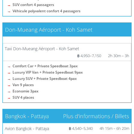
→
SUV confort 4 passagers
→
Véhicule polyvalent confort 4 passagers
Don-Mueang Aéroport - Koh Samet
Plus d'informations / Billets
Taxi Don-Mueang Aéroport - Koh Samet
฿ 4,950–7,150
2h 30m – 3h
→
Comfort Car + Private Speedboat 3pax
→
Luxury VIP Van + Private Speedboat 9pax
→
Luxury SUV + Private Speedboat 4pax
→
Van 9 places
→
Economie 3pax
→
SUV 4 places
Bangkok - Pattaya
Plus d'informations / Billets
Avion Bangkok - Pattaya
฿ 4,540–5,340
4h 15m – 6h 20m