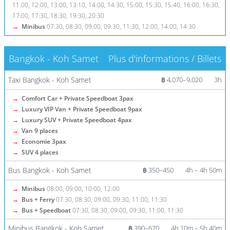
11:00, 12:00, 13:00, 13:10, 14:00, 14:30, 15:00, 15:30, 15:40, 16:00, 16:30,
17:00, 17:30, 18:30, 19:30, 20:30
→
Minibus
07:30, 08:30, 09:00, 09:30, 11:30, 12:00, 14:00, 14:30
Bangkok - Koh Samet
Plus d'informations / Billets
Taxi Bangkok - Koh Samet
฿ 4,070–9,020
3h
→
Comfort Car + Private Speedboat 3pax
→
Luxury VIP Van + Private Speedboat 9pax
→
Luxury SUV + Private Speedboat 4pax
→
Van 9 places
→
Economie 3pax
→
SUV 4 places
Bus Bangkok - Koh Samet
฿ 350–450
4h – 4h 50m
→
Minibus
08:00, 09:00, 10:00, 12:00
→
Bus + Ferry
07:30, 08:30, 09:00, 09:30, 11:00, 11:30
→
Bus + Speedboat
07:30, 08:30, 09:00, 09:30, 11:00, 11:30
Minibus Bangkok - Koh Samet
฿ 390–670
4h 10m – 5h 40m