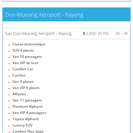
Don-Mueang Aéroport - Rayong
Plus d'informations / Billets
Taxi Don-Mueang Aéroport - Rayong
฿ 2,050–29,700
2h – 4h
→
Classe économique
→
SUV 4 places
→
Van 10 passagers
→
Van VIP de luxe
→
Comfort Car
→
Confort
→
Van 9 places
→
Van VIP 9 places
→
Affaires
→
Van 11 passagers
→
Premium Alphard
→
Van VIP 8 passagers
→
Toyota Alphard
→
Luxury SUV
→
Comfort Plus 3pax