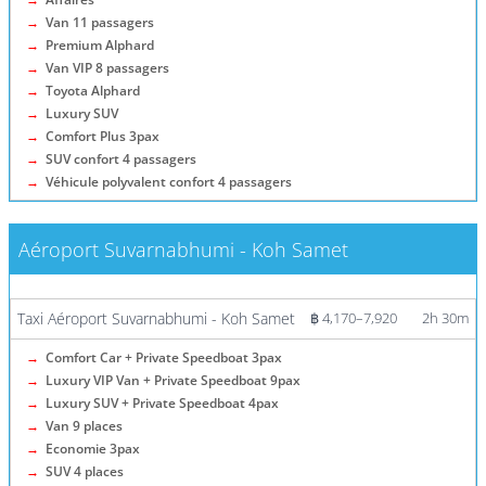
→
Van 11 passagers
→
Premium Alphard
→
Van VIP 8 passagers
→
Toyota Alphard
→
Luxury SUV
→
Comfort Plus 3pax
→
SUV confort 4 passagers
→
Véhicule polyvalent confort 4 passagers
Aéroport Suvarnabhumi - Koh Samet
Plus d'informations / Billets
Taxi Aéroport Suvarnabhumi - Koh Samet
฿ 4,170–7,920
2h 30m
→
Comfort Car + Private Speedboat 3pax
→
Luxury VIP Van + Private Speedboat 9pax
→
Luxury SUV + Private Speedboat 4pax
→
Van 9 places
→
Economie 3pax
→
SUV 4 places