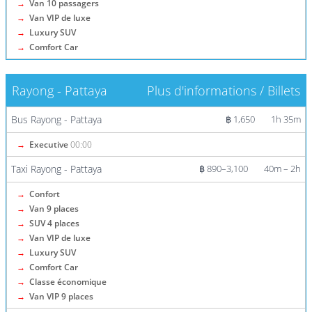
→
Van 10 passagers
→
Van VIP de luxe
→
Luxury SUV
→
Comfort Car
Rayong - Pattaya
Plus d'informations / Billets
Bus Rayong - Pattaya
฿ 1,650
1h 35m
→
Executive
00:00
Taxi Rayong - Pattaya
฿ 890–3,100
40m – 2h
→
Confort
→
Van 9 places
→
SUV 4 places
→
Van VIP de luxe
→
Luxury SUV
→
Comfort Car
→
Classe économique
→
Van VIP 9 places