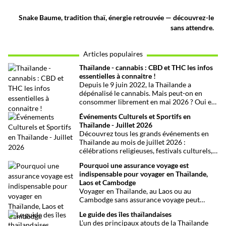
Snake Baume, tradition thaï, énergie retrouvée — découvrez-le
sans attendre.
Articles populaires
Thaïlande - cannabis : CBD et THC les infos
essentielles à connaitre !
Depuis le 9 juin 2022, la Thaïlande a
dépénalisé le cannabis. Mais peut-on en
consommer librement en mai 2026 ? Oui et
non, attention aux petits détails et aux
Événements Culturels et Sportifs en
confusions qui peuvent avoir de grosses
Thaïlande - Juillet 2026
conséquences ! Explications.
Découvrez tous les grands événements en
Thaïlande au mois de juillet 2026 :
célébrations religieuses, festivals culturels,
marathons, expositions bien-être, concerts
Pourquoi une assurance voyage est
et fêtes locales. Une sélection
indispensable pour voyager en Thaïlande,
chronologique complète pour ne rien
Laos et Cambodge
manquer !
Voyager en Thaïlande, au Laos ou au
Cambodge sans assurance voyage peut
entraîner des risques majeurs. Accidents,
Le guide des îles thaïlandaises
maladies ou perte de bagages sont des
L’un des principaux atouts de la Thaïlande
imprévus fréquents en Asie du Sud-Est.