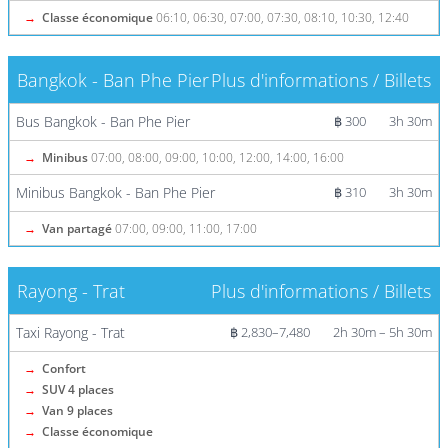
→
Classe économique
06:10, 06:30, 07:00, 07:30, 08:10, 10:30, 12:40
Bangkok - Ban Phe Pier
Plus d'informations / Billets
Bus Bangkok - Ban Phe Pier
฿ 300
3h 30m
→
Minibus
07:00, 08:00, 09:00, 10:00, 12:00, 14:00, 16:00
Minibus Bangkok - Ban Phe Pier
฿ 310
3h 30m
→
Van partagé
07:00, 09:00, 11:00, 17:00
Rayong - Trat
Plus d'informations / Billets
Taxi Rayong - Trat
฿ 2,830–7,480
2h 30m – 5h 30m
→
Confort
→
SUV 4 places
→
Van 9 places
→
Classe économique