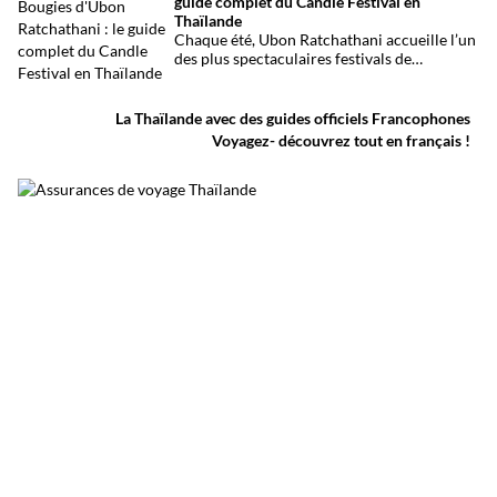
guide complet du Candle Festival en
provisoire est particulièrement lourd avec
Thaïlande
au moins 27 morts et plusieurs dizaines de
Chaque été, Ubon Ratchathani accueille l’un
blessés.
des plus spectaculaires festivals de
Thaïlande. D’immenses sculptures de cire
défilent dans les rues au rythme des danses
traditionnelles et des musiques de l’Isan,
La Thaïlande avec des guides officiels Francophones
célébrant le début du carême bouddhique
Voyagez- découvrez tout en français !
dans une atmosphère aussi spirituelle que
festive.