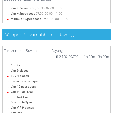
→
Van + Ferry
07:00, 08:30, 09:00, 11:00
→
Van + Speedboat
07:00, 09:00, 11:00
→
Minibus + Speedboat
07:00, 09:00, 11:00
Aéroport Suvarnabhumi - Rayong
Plus d'informations / Billets
Taxi Aéroport Suvarnabhumi - Rayong
฿ 2,150–29,700
1h 55m – 3h 30m
→
Confort
→
Van 9 places
→
SUV 4 places
→
Classe économique
→
Van 10 passagers
→
Van VIP de luxe
→
Comfort Car
→
Economie 2pax
→
Van VIP 9 places
→
Affaires