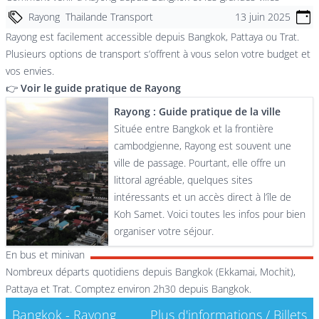
Rayong
Thailande Transport
13 juin 2025
Rayong est facilement accessible depuis Bangkok, Pattaya ou Trat.
Plusieurs options de transport s’offrent à vous selon votre budget et
vos envies.
👉
Voir le guide pratique de Rayong
Rayong : Guide pratique de la ville
Située entre Bangkok et la frontière
cambodgienne, Rayong est souvent une
ville de passage. Pourtant, elle offre un
littoral agréable, quelques sites
intéressants et un accès direct à l’île de
Koh Samet. Voici toutes les infos pour bien
organiser votre séjour.
En bus et minivan
Nombreux départs quotidiens depuis Bangkok (Ekkamai, Mochit),
Pattaya et Trat. Comptez environ 2h30 depuis Bangkok.
Bangkok - Rayong
Plus d'informations / Billets