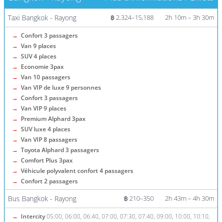
Taxi Bangkok - Rayong
฿ 2,324–15,188
2h 10m – 3h 30m
→
Confort 3 passagers
→
Van 9 places
→
SUV 4 places
→
Economie 3pax
→
Van 10 passagers
→
Van VIP de luxe 9 personnes
→
Confort 3 passagers
→
Van VIP 9 places
→
Premium Alphard 3pax
→
SUV luxe 4 places
→
Van VIP 8 passagers
→
Toyota Alphard 3 passagers
→
Comfort Plus 3pax
→
Véhicule polyvalent confort 4 passagers
→
Confort 2 passagers
Bus Bangkok - Rayong
฿ 210–350
2h 43m – 4h 30m
→
Intercity
05:00, 06:00, 06:40, 07:00, 07:30, 07:40, 09:00, 10:00, 10:10,