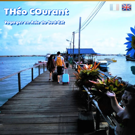
THéo COurant
Voyager en Asie du Sud-Est