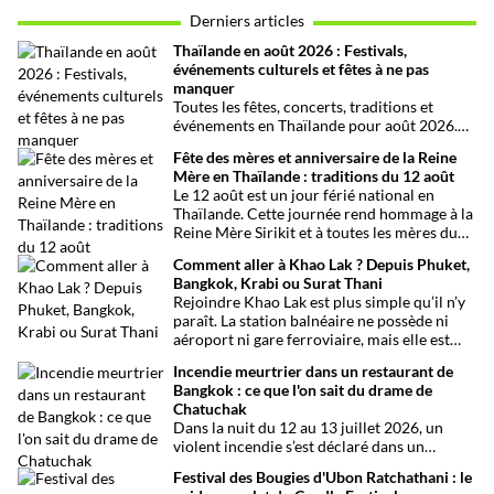
Derniers articles
Thaïlande en août 2026 : Festivals,
événements culturels et fêtes à ne pas
manquer
Toutes les fêtes, concerts, traditions et
événements en Thaïlande pour août 2026.
Une sélection par date, thème et région pour
Fête des mères et anniversaire de la Reine
organiser son voyage.
Mère en Thaïlande : traditions du 12 août
Le 12 août est un jour férié national en
Thaïlande. Cette journée rend hommage à la
Reine Mère Sirikit et à toutes les mères du
pays. Une occasion mêlant respect,
Comment aller à Khao Lak ? Depuis Phuket,
traditions bouddhistes et festivités
Bangkok, Krabi ou Surat Thani
populaires dans tout le royaume.
Rejoindre Khao Lak est plus simple qu’il n’y
paraît. La station balnéaire ne possède ni
aéroport ni gare ferroviaire, mais elle est
parfaitement desservie grâce à l’aéroport
Incendie meurtrier dans un restaurant de
international de Phuket, situé à un peu plus
Bangkok : ce que l'on sait du drame de
d’une heure de route. Que vous arriviez de
Chatuchak
Bangkok, Phuket, Krabi, Surat Thani ou de
Dans la nuit du 12 au 13 juillet 2026, un
Khao Sok, voici toutes les solutions pour
violent incendie s’est déclaré dans un
organiser votre trajet dans les meilleures
établissement de divertissement du quartier
conditions.
Festival des Bougies d'Ubon Ratchathani : le
de Chatuchak, à Bangkok. Le bilan