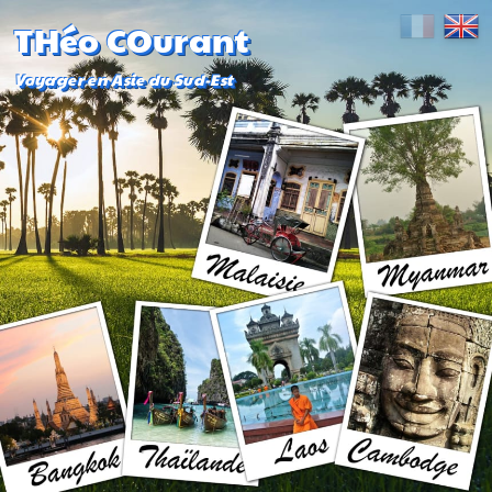
THéo COurant
Voyager en Asie du Sud-Est