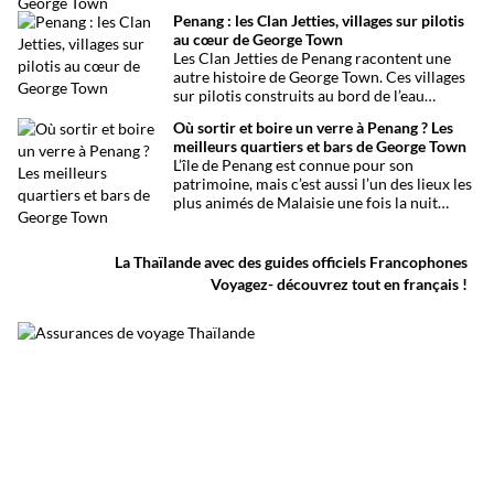
George Town, à Penang. Situés face à face,
Penang : les Clan Jetties, villages sur pilotis
ils témoignent de l’histoire des
au cœur de George Town
communautés thaïe et birmane installées
Les Clan Jetties de Penang racontent une
sur l’île depuis le XIXe siècle.
autre histoire de George Town. Ces villages
sur pilotis construits au bord de l’eau
témoignent encore aujourd’hui des vagues
Où sortir et boire un verre à Penang ? Les
d’immigration chinoise qui ont façonné
meilleurs quartiers et bars de George Town
l’identité multiculturelle de l’île.
L’île de Penang est connue pour son
patrimoine, mais c’est aussi l’un des lieux les
plus animés de Malaisie une fois la nuit
tombée. Bars, rooftop, marchés de nuit,
street food et beach bars : voici quelques
idées pour découvrir George Town
La Thaïlande avec des guides officiels Francophones
autrement.
Voyagez- découvrez tout en français !