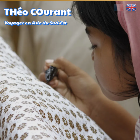
THéo COurant
Voyager en Asie du Sud-Est