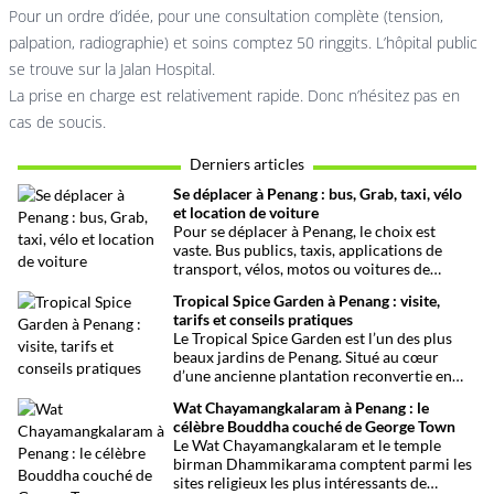
Pour un ordre d’idée, pour une consultation complète (tension,
palpation, radiographie) et soins comptez 50 ringgits. L’hôpital public
se trouve sur la Jalan Hospital.
La prise en charge est relativement rapide. Donc n’hésitez pas en
cas de soucis.
Derniers articles
Se déplacer à Penang : bus, Grab, taxi, vélo
et location de voiture
Pour se déplacer à Penang, le choix est
vaste. Bus publics, taxis, applications de
transport, vélos, motos ou voitures de
location permettent de rejoindre facilement
Tropical Spice Garden à Penang : visite,
George Town, les plages et les principaux
tarifs et conseils pratiques
sites touristiques de l’île. Voici toutes les
Le Tropical Spice Garden est l’un des plus
informations utiles : tarifs, horaires,
beaux jardins de Penang. Situé au cœur
itinéraires, conseils pratiques et astuces
d’une ancienne plantation reconvertie en
pour organiser vos déplacements.
forêt botanique, il permet d’allier
Wat Chayamangkalaram à Penang : le
promenade, découverte de la flore tropicale
célèbre Bouddha couché de George Town
et initiation au monde des épices. Une visite
Le Wat Chayamangkalaram et le temple
originale qui enrichit tout séjour sur l’île.
birman Dhammikarama comptent parmi les
sites religieux les plus intéressants de