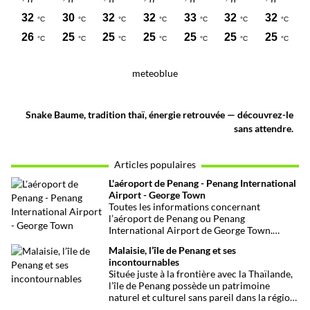
meteoblue
Snake Baume, tradition thaï, énergie retrouvée — découvrez-le
sans attendre.
Articles populaires
L'aéroport de Penang - Penang International
Airport - George Town
Toutes les informations concernant
l’aéroport de Penang ou Penang
International Airport de George Town.
Transports, services, visas, conseils et autres
Malaisie, l’île de Penang et ses
astuces pour préparer au mieux son arrivée
incontournables
ou son départ.
Située juste à la frontière avec la Thaïlande,
l’île de Penang possède un patrimoine
naturel et culturel sans pareil dans la région.
Le centre-ville de George Town, la ville