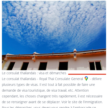
Le consulat thaïlandais : visa et démarches
Le consulat thaïlandais -
Royal Thai Consulate General
- délivre
plusieurs types de visas. Il est tout à fait possible de faire une
demande de visa touristique, de visa travail, etc. Attention
cependant, les choses changent très rapidement, il est nécessaire
de se renseigner avant de se déplacer. Voir le site de l’immigration.
Pour les démarches, vous devez vous rendre à l’ambassade se