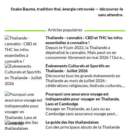
Snake Baume, tradition thaï, énergie retrouvée — découvrez-le
sans attendre.
Articles populaires
Thaïlande - cannabis : CBD et THC les infos
essentielles à connaitre !
Depuis le 9 juin 2022, la Thaïlande a
dépénalisé le cannabis. Mais peut-on en
consommer librement en mai 2026 ? Oui et
non, attention aux petits détails et aux
Événements Culturels et Sportifs en
confusions qui peuvent avoir de grosses
Thaïlande - Juillet 2026
conséquences ! Explications.
Découvrez tous les grands événements en
Thaïlande au mois de juillet 2026 :
célébrations religieuses, festivals culturels,
marathons, expositions bien-être, concerts
Pourquoi une assurance voyage est
et fêtes locales. Une sélection
indispensable pour voyager en Thaïlande,
chronologique complète pour ne rien
Laos et Cambodge
manquer !
Voyager en Thaïlande, au Laos ou au
Cambodge sans assurance voyage peut
entraîner des risques majeurs. Accidents,
Le guide des îles thaïlandaises
maladies ou perte de bagages sont des
L’un des principaux atouts de la Thaïlande
imprévus fréquents en Asie du Sud-Est.