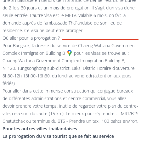
une ambassade en dehors de Thaïlande. Ce dernier est d’une durée
de 2 fois 30 jours et un mois de prorogation. Il s’agit d’un visa d’une
seule entrée. L’autre visa est le METV. Valable 6 mois, on fait la
demande auprès de l’ambassade Thaïlandaise de son lieu de
résidence. Ce visa ne peut être proroger.
Où aller pour la prorogation ?
Pour Bangkok, l’adresse du service de
Chaeng Wattana Government
Complex Immigration Building B
pour les visas se trouve au :
Chaeng Wattana Government Complex Immigration Building B,
N°120. Tungsonghong sub-district. Laksi Distric Horaire d’ouverture
8h30-12h 13h00-16h30, du lundi au vendredi (attention aux jours
fériés)
Pour aller dans cette immense construction qui conjugue bureaux
de différentes administrations et centre commercial, vous allez
devoir prendre votre temps. Inutile de regarder votre plan du centre-
ville, cela sort du cadre (15 km). Le mieux pour s’y rendre : - MRT/BTS
Chatutchak ou terminus du BTS - Prendre un taxi, 100 bahts environ.
Pour les autres villes thaïlandaises
La prorogation du visa touristique se fait au service