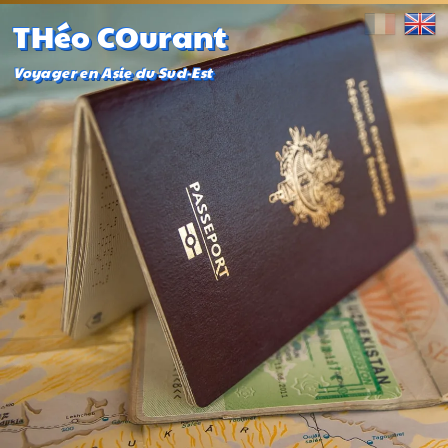
THéo COurant
Voyager en Asie du Sud-Est