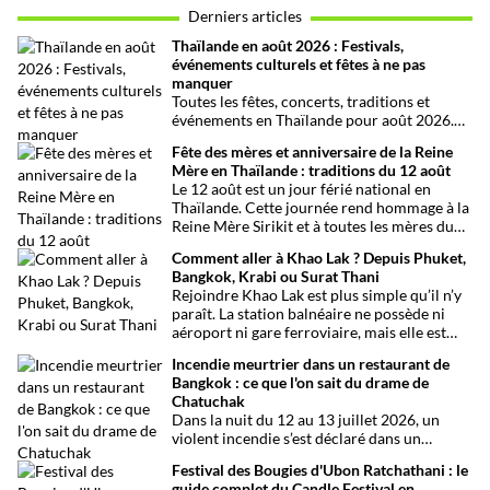
Derniers articles
Thaïlande en août 2026 : Festivals,
événements culturels et fêtes à ne pas
manquer
Toutes les fêtes, concerts, traditions et
événements en Thaïlande pour août 2026.
Une sélection par date, thème et région pour
Fête des mères et anniversaire de la Reine
organiser son voyage.
Mère en Thaïlande : traditions du 12 août
Le 12 août est un jour férié national en
Thaïlande. Cette journée rend hommage à la
Reine Mère Sirikit et à toutes les mères du
pays. Une occasion mêlant respect,
Comment aller à Khao Lak ? Depuis Phuket,
traditions bouddhistes et festivités
Bangkok, Krabi ou Surat Thani
populaires dans tout le royaume.
Rejoindre Khao Lak est plus simple qu’il n’y
paraît. La station balnéaire ne possède ni
aéroport ni gare ferroviaire, mais elle est
parfaitement desservie grâce à l’aéroport
Incendie meurtrier dans un restaurant de
international de Phuket, situé à un peu plus
Bangkok : ce que l'on sait du drame de
d’une heure de route. Que vous arriviez de
Chatuchak
Bangkok, Phuket, Krabi, Surat Thani ou de
Dans la nuit du 12 au 13 juillet 2026, un
Khao Sok, voici toutes les solutions pour
violent incendie s’est déclaré dans un
organiser votre trajet dans les meilleures
établissement de divertissement du quartier
conditions.
Festival des Bougies d'Ubon Ratchathani : le
de Chatuchak, à Bangkok. Le bilan
guide complet du Candle Festival en