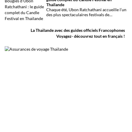
provisoire est particulièrement lourd avec
Thaïlande
au moins 27 morts et plusieurs dizaines de
Chaque été, Ubon Ratchathani accueille l’un
blessés.
des plus spectaculaires festivals de
Thaïlande. D’immenses sculptures de cire
défilent dans les rues au rythme des danses
traditionnelles et des musiques de l’Isan,
La Thaïlande avec des guides officiels Francophones
célébrant le début du carême bouddhique
Voyagez- découvrez tout en français !
dans une atmosphère aussi spirituelle que
festive.