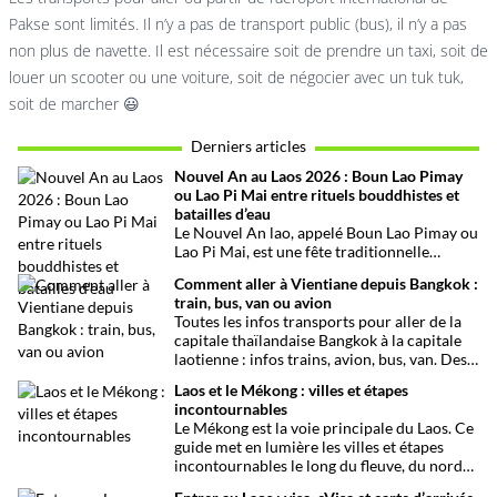
Pakse sont limités. Il n’y a pas de transport public (bus), il n’y a pas
non plus de navette. Il est nécessaire soit de prendre un taxi, soit de
louer un scooter ou une voiture, soit de négocier avec un tuk tuk,
soit de marcher 😃
Derniers articles
Nouvel An au Laos 2026 : Boun Lao Pimay
ou Lao Pi Mai entre rituels bouddhistes et
batailles d’eau
Le Nouvel An lao, appelé Boun Lao Pimay ou
Lao Pi Mai, est une fête traditionnelle
bouddhiste célébrée chaque mois d’avril au
Comment aller à Vientiane depuis Bangkok :
Laos. Ce festival, rythmé par des rituels
train, bus, van ou avion
religieux, des cérémonies familiales et les
Toutes les infos transports pour aller de la
fameuses batailles d’eau, marque le début de
capitale thaïlandaise Bangkok à la capitale
la nouvelle année lunaire laotienne.
laotienne : infos trains, avion, bus, van. Des
infos pratiques pour se faciliter la vie.
Laos et le Mékong : villes et étapes
incontournables
Le Mékong est la voie principale du Laos. Ce
guide met en lumière les villes et étapes
incontournables le long du fleuve, du nord
au sud, entre culture et paysages…