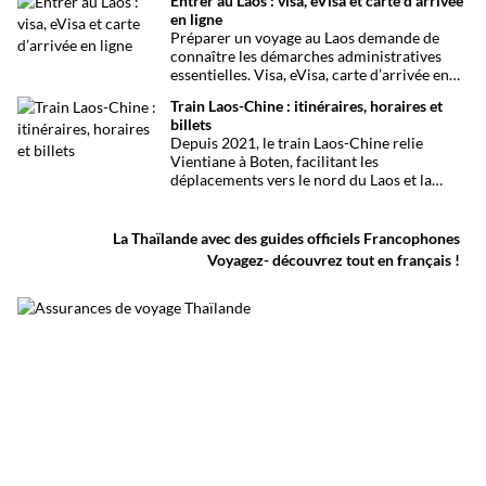
Entrer au Laos : visa, eVisa et carte d’arrivée
en ligne
Préparer un voyage au Laos demande de
connaître les démarches administratives
essentielles. Visa, eVisa, carte d’arrivée en
ligne et points d’entrée : voici le guide
Train Laos-Chine : itinéraires, horaires et
complet pour franchir la frontière en toute
billets
simplicité.
Depuis 2021, le train Laos-Chine relie
Vientiane à Boten, facilitant les
déplacements vers le nord du Laos et la
frontière chinoise. Voici toutes les infos
essentielles avant de partir.
La Thaïlande avec des guides officiels Francophones
Voyagez- découvrez tout en français !