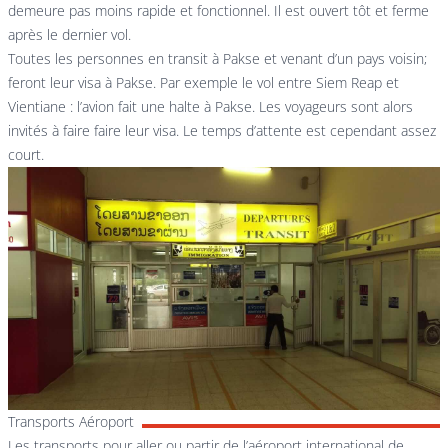
demeure pas moins rapide et fonctionnel. Il est ouvert tôt et ferme
après le dernier vol.
Toutes les personnes en transit à Pakse et venant d’un pays voisin;
feront leur visa à Pakse. Par exemple le vol entre Siem Reap et
Vientiane : l’avion fait une halte à Pakse. Les voyageurs sont alors
invités à faire faire leur visa. Le temps d’attente est cependant assez
court.
Transports Aéroport
Les transports pour aller ou partir de l’aéroport international de