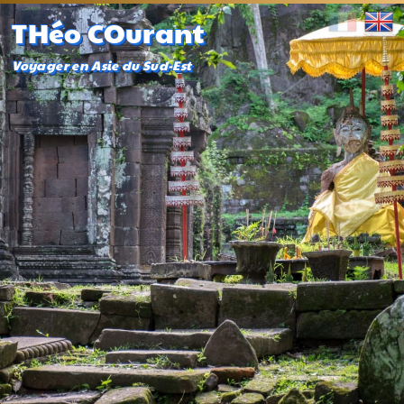
THéo COurant
Voyager en Asie du Sud-Est