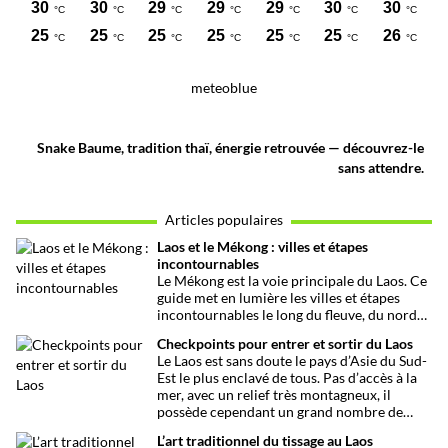
meteoblue
Snake Baume, tradition thaï, énergie retrouvée — découvrez-le
sans attendre.
Articles populaires
Laos et le Mékong : villes et étapes
incontournables
Le Mékong est la voie principale du Laos. Ce
guide met en lumière les villes et étapes
incontournables le long du fleuve, du nord
au sud, entre culture et paysages…
Checkpoints pour entrer et sortir du Laos
Le Laos est sans doute le pays d’Asie du Sud-
Est le plus enclavé de tous. Pas d’accès à la
mer, avec un relief très montagneux, il
possède cependant un grand nombre de
checkpoints ou postes frontières lui
L’art traditionnel du tissage au Laos
donnant un rôle non négligeable dans la