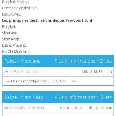
Bangkok Airways.
Cambodia Angkok Air.
Lao Skyway.
Les principales destinations depuis l’aéroport sont :
Bangkok.
Vientiane.
Siem Reap.
Luang Prabang.
Ho Chi Minh Ville.
Paksé - Vientiane
Plus d'informations / Billets
Avion Paksé - Vientiane
€ 68.48–85.74
1h
→
Classe économique
09:45, 13:05, 16:25, 19:45
Paksé - Siem Reap
Plus d'informations / Billets
Avion Paksé - Siem Reap
€ 83.81–215.08
1h – 1j 10h 19m