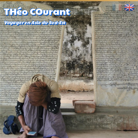
THéo COurant
Voyager en Asie du Sud-Est