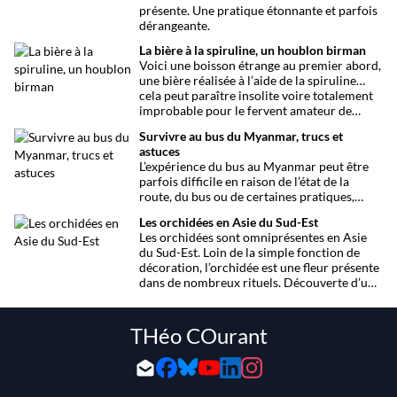
présente. Une pratique étonnante et parfois
dérangeante.
La bière à la spiruline, un houblon birman
Voici une boisson étrange au premier abord,
une bière réalisée à l’aide de la spiruline…
cela peut paraître insolite voire totalement
improbable pour le fervent amateur de
bière. Les brasseurs belges, les moines
Survivre au bus du Myanmar, trucs et
trappistes vont revoir leurs classiques avec
astuces
ce houblon à base de spiruline.
L’expérience du bus au Myanmar peut être
parfois difficile en raison de l’état de la
route, du bus ou de certaines pratiques,
pour y remédier des trucs et des astuces.
Les orchidées en Asie du Sud-Est
Les orchidées sont omniprésentes en Asie
du Sud-Est. Loin de la simple fonction de
décoration, l’orchidée est une fleur présente
dans de nombreux rituels. Découverte d’une
fleur pas comme les autres.
THéo COurant