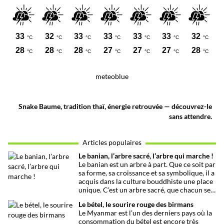
meteoblue
Snake Baume, tradition thaï, énergie retrouvée — découvrez-le
sans attendre.
Articles populaires
Le banian, l’arbre sacré, l’arbre qui marche !
Le banian est un arbre à part. Que ce soit par
sa forme, sa croissance et sa symbolique, il a
acquis dans la culture bouddhiste une place
unique. C’est un arbre sacré, que chacun se
doit de respecter et d’honorer. Sans lui,
Le bétel, le sourire rouge des birmans
l’Éveil du Bouddha n’aurait eu lieu.
Le Myanmar est l’un des derniers pays où la
consommation du bétel est encore très