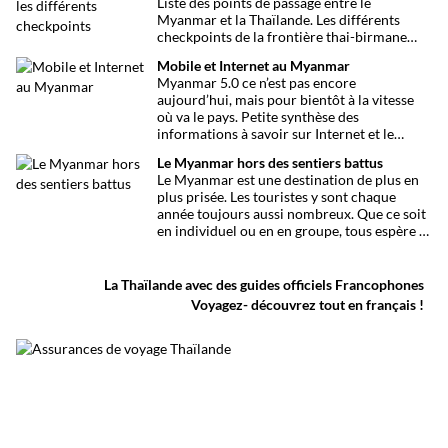
Liste des points de passage entre le
Myanmar et la Thaïlande. Les différents
checkpoints de la frontière thai-birmane
ouverts aux touristes.
Mobile et Internet au Myanmar
Myanmar 5.0 ce n’est pas encore
aujourd’hui, mais pour bientôt à la vitesse
où va le pays. Petite synthèse des
informations à savoir sur Internet et le
Mobile au Myanmar.
Le Myanmar hors des sentiers battus
Le Myanmar est une destination de plus en
plus prisée. Les touristes y sont chaque
année toujours aussi nombreux. Que ce soit
en individuel ou en en groupe, tous espère y
vivre une expérience unique… mais combien
s’écartent des grands axes ?
La Thaïlande avec des guides officiels Francophones
Voyagez- découvrez tout en français !