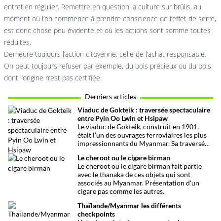
entretien régulier. Remettre en question la culture sur brûlis, au
moment où l’on commence à prendre conscience de l’effet de serre,
est donc chose peu évidente et où les actions sont somme toutes
réduites.
Demeure toujours l’action citoyenne, celle de l’achat responsable.
On peut toujours refuser par exemple, du bois précieux ou du bois
dont l’origine n’est pas certifiée.
Derniers articles
Viaduc de Gokteik : traversée spectaculaire
entre Pyin Oo Lwin et Hsipaw
Le viaduc de Gokteik, construit en 1901,
était l’un des ouvrages ferroviaires les plus
impressionnants du Myanmar. Sa traversée,
au-dessus d’une gorge vertigineuse, était un
Le cheroot ou le cigare birman
moment à part d’un voyage vers Hsipaw. La
Le cheroot ou le cigare birman fait partie
guerre en Août 2025 aura eu raison de lui.
avec le thanaka de ces objets qui sont
associés au Myanmar. Présentation d’un
cigare pas comme les autres.
Thaïlande/Myanmar les différents
checkpoints