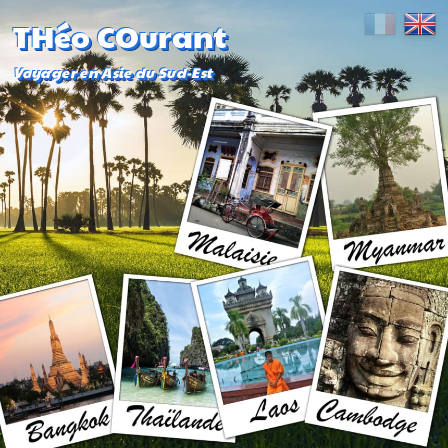
THéo COurant
Voyager en Asie du Sud-Est