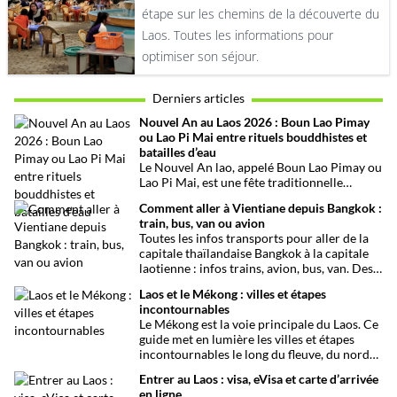
étape sur les chemins de la découverte du
Laos. Toutes les informations pour
optimiser son séjour.
Derniers articles
Nouvel An au Laos 2026 : Boun Lao Pimay
ou Lao Pi Mai entre rituels bouddhistes et
batailles d’eau
Le Nouvel An lao, appelé Boun Lao Pimay ou
Lao Pi Mai, est une fête traditionnelle
bouddhiste célébrée chaque mois d’avril au
Comment aller à Vientiane depuis Bangkok :
Laos. Ce festival, rythmé par des rituels
train, bus, van ou avion
religieux, des cérémonies familiales et les
Toutes les infos transports pour aller de la
fameuses batailles d’eau, marque le début de
capitale thaïlandaise Bangkok à la capitale
la nouvelle année lunaire laotienne.
laotienne : infos trains, avion, bus, van. Des
infos pratiques pour se faciliter la vie.
Laos et le Mékong : villes et étapes
incontournables
Le Mékong est la voie principale du Laos. Ce
guide met en lumière les villes et étapes
incontournables le long du fleuve, du nord
au sud, entre culture et paysages…
Entrer au Laos : visa, eVisa et carte d’arrivée
en ligne