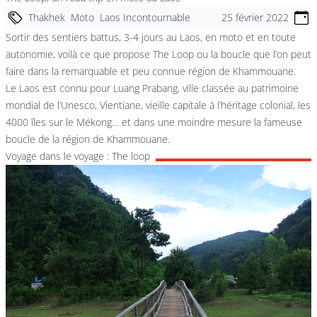
Thakhek
Moto
Laos Incontournable
25 février 2022
Sortir des sentiers battus, 3-4 jours au Laos, en moto et en toute
autonomie, voilà ce que propose The Loop ou la boucle que l’on peut
faire dans la remarquable et peu connue région de Khammouane.
Le Laos est connu pour Luang Prabang, ville classée au patrimoine
mondial de l’Unesco, Vientiane, vieille capitale à l’héritage colonial, les
4000 îles sur le Mékong… et dans une moindre mesure la fameuse
boucle de la région de Khammouane.
Voyage dans le voyage : The loop