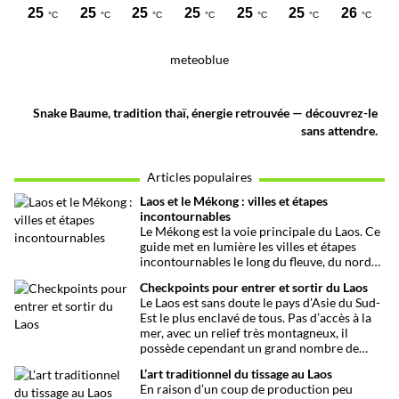
meteoblue
Snake Baume, tradition thaï, énergie retrouvée — découvrez-le
sans attendre.
Articles populaires
Laos et le Mékong : villes et étapes
incontournables
Le Mékong est la voie principale du Laos. Ce
guide met en lumière les villes et étapes
incontournables le long du fleuve, du nord
au sud, entre culture et paysages…
Checkpoints pour entrer et sortir du Laos
Le Laos est sans doute le pays d’Asie du Sud-
Est le plus enclavé de tous. Pas d’accès à la
mer, avec un relief très montagneux, il
possède cependant un grand nombre de
checkpoints ou postes frontières lui
L’art traditionnel du tissage au Laos
donnant un rôle non négligeable dans la
En raison d’un coup de production peu
circulation des biens et des personnes.