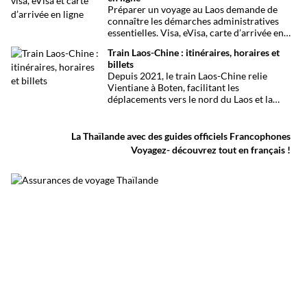
Préparer un voyage au Laos demande de
connaître les démarches administratives
essentielles. Visa, eVisa, carte d’arrivée en
ligne et points d’entrée : voici le guide
Train Laos-Chine : itinéraires, horaires et
complet pour franchir la frontière en toute
billets
simplicité.
Depuis 2021, le train Laos-Chine relie
Vientiane à Boten, facilitant les
déplacements vers le nord du Laos et la
frontière chinoise. Voici toutes les infos
essentielles avant de partir.
La Thaïlande avec des guides officiels Francophones
Voyagez- découvrez tout en français !