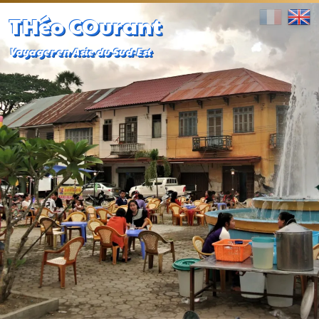
THéo COurant
Voyager en Asie du Sud-Est